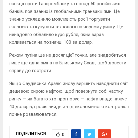
санкції проти Газпромбанку та понад 50 російських
банків, пов’язаних із глобальними транзакціями. Це
значно ускладнило можливість росії торгувати
енергією та купувати технології на чорному ринку. Це
ненадовго обвалило курс рубля, який зараз
коливається на позначці 100 за долар.
Режим путіна ще не досяг цієї точки, але знадобиться
лише ще одна зміна на Близькому Сході, щоб довести
справу до гостроти.
Якщо Саудівська Аравія знову вирішить наводнити світ
дешевою сирою нафтою, щоб повернути собі частку
ринку — як багато хто прогнозує — нафта впаде нижче
40 доларів, і росія вийде з-під економічного контролю і
почне розвалюватися.
ПОДЕЛИТЬСЯ
0