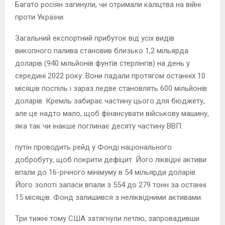
Багато росіян загинули, чи отримали каліцтва на війні
проти України.
Загальний експортний прибуток від усіх видів
викопного палива становив близько 1,2 мільярда
доларів (940 мільйонів фунтів стерлінгів) на день у
середині 2022 року. Вони падали протягом останніх 10
місяців поспіль і зараз ледве становлять 600 мільйонів
доларів. Кремль забирає частину цього для бюджету,
але це надто мало, щоб фінансувати військову машину,
яка так чи інакше поглинає десяту частину ВВП.
путін проводить рейд у Фонді національного
добробуту, щоб покрити дефіцит. Його ліквідні активи
впали до 16-річного мінімуму в 54 мільярди доларів.
Його золоті запаси впали з 554 до 279 тонн за останні
15 місяців. Фонд залишився з неліквідними активами.
Три тижні тому США затягнули петлю, запровадивши