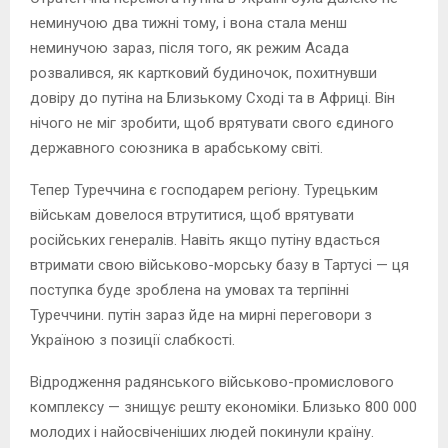
неминучою два тижні тому, і вона стала менш
неминучою зараз, після того, як режим Асада
розвалився, як картковий будиночок, похитнувши
довіру до путіна на Близькому Сході та в Африці. Він
нічого не міг зробити, щоб врятувати свого єдиного
державного союзника в арабському світі.
Тепер Туреччина є господарем регіону. Турецьким
військам довелося втрутитися, щоб врятувати
російських генералів. Навіть якщо путіну вдасться
втримати свою військово-морську базу в Тартусі — ця
поступка буде зроблена на умовах та терпінні
Туреччини. путін зараз йде на мирні переговори з
Україною з позиції слабкості.
Відродження радянського військово-промислового
комплексу — знищує решту економіки. Близько 800 000
молодих і найосвіченіших людей покинули країну.