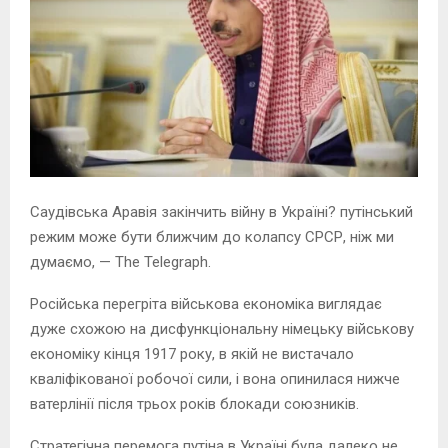
Саудівська Аравія закінчить війну в Україні? путінський
режим може бути ближчим до колапсу СРСР, ніж ми
думаємо, — The Telegraph.
Російська перегріта військова економіка виглядає
дуже схожою на дисфункціональну німецьку військову
економіку кінця 1917 року, в якій не вистачало
кваліфікованої робочої сили, і вона опинилася нижче
ватерлінії після трьох років блокади союзників.
Стратегічна перемога путіна в Україні була далеко не