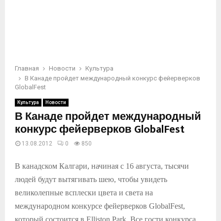
Главная
Новости
Культура
В Канаде пройдет международный конкурс фейерверков
GlobalFest
Культура
Новости
В Канаде пройдет международный
конкурс фейерверков GlobalFest
13.08.2012
0
850
В канадском Калгари, начиная с 16 августа, тысячи
людей будут вытягивать шею, чтобы увидеть
великолепные всплески цвета и света на
международном конкурсе фейерверков GlobalFest,
который состоится в Elliston Park. Все гости конкурса