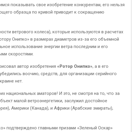
имся показывать свое изобретение конкурентам, его нельзя
ающего образца по кривой приводит к сокращению
сти ветрового колеса), которые используются в расчетах
отору Онипко» в размерах диаметров из-за его объемной
ьное использование энергии ветра последним и его
ыми скоростями.
рисовал автор изобретения
«Ротор Онипко»
, а в его
бедились воочию, средств, для организации серийного
краине нет.
их национальных аматоров! И это, не смотря на то, что за
объект малой ветроэнергетики, заслужил достойное
рея), Америки (Канада), и Африки (Арабские эмираты),
о» подтверждено главными призами «Зеленый Оскар»