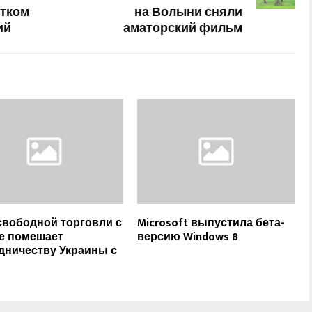
етком
на Волыни сняли
ий
аматорский фильм
свободной торговли с
Microsoft выпустила бета-
е помешает
версию Windows 8
дничеству Украины с