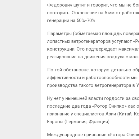
Федорович шутит и говорит, что мы не бо
повторить. Отклонение на 5 мм от работ
генерации на 50%-70%.
Параметры (обметаемая площадь поверхно
лопастных ветрогенераторов уступают «Р
конструкции. Это подтверждает максимал
реагирование на движения воздуха с мал
По той обстановке, которую детально об
эффективности и работоспособности мы у
производства такого ветрогенератора в У
Ну нет у нынешней власти гордости за сво
последние два года «Ротор Онипко» как 
признание у специалистов Азии (Китай, Ко
Европы (Германия, Франция).
Международное признание «Ротора Онипк