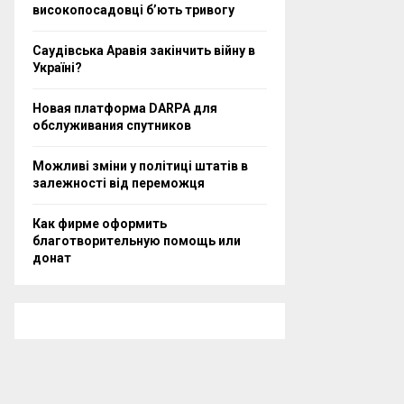
високопосадовці бʼють тривогу
Саудівська Аравія закінчить війну в
Україні?
Новая платформа DARPA для
обслуживания спутников
Можливі зміни у політиці штатів в
залежності від переможця
Как фирме оформить
благотворительную помощь или
донат