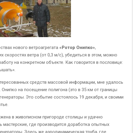
ствах нового ветроагрегата
«Ротор Онипко»
,
 скоростях ветра (от 0,3 м/с), убедиться в этом, можно
работу на конкретном объекте. Как говорится в пословице:
лышать».
интересованных средств массовой информации, мне удалось
 Онипко на посещение полигона (это в 35 км от границы
генераторы. Это событие состоялось 19 декабря, и своими
тье.
ожена в живописном пригороде столицы и удачно
ь мастерские, где производится доработка опытных
енераторы. Здесь же аэродинамическая труба, где