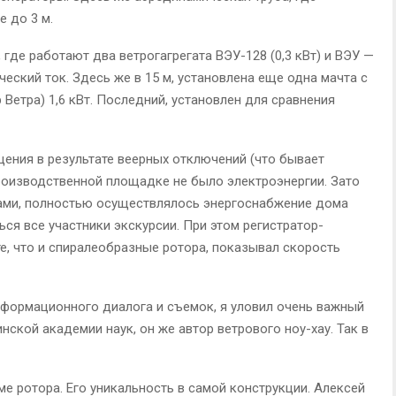
 до 3 м.
 где работают два ветрогагрегата ВЭУ-128 (0,3 кВт) и ВЭУ —
ический ток. Здесь же в 15 м, установлена еще одна мачта с
Ветра) 1,6 кВт. Последний, установлен для сравнения
щения в результате веерных отключений (что бывает
производственной площадке не было электроэнергии. Зато
рами, полностью осуществлялось энергоснабжение дома
ься все участники экскурсии. При этом регистратор-
е, что и спиралеобразные ротора, показывал скорость
формационного диалога и съемок, я уловил очень важный
нской академии наук, он же автор ветрового ноу-хау. Так в
е ротора. Его уникальность в самой конструкции. Алексей