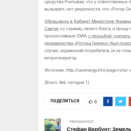
средства.Учитывая, что у ответственных 
вызывает, нет уверенности, что «Ротор Он
Обращаюсь в Кабинет Министров Украины
Савчук
со страниц своего блога, и прош
прогрессивные СМИ,
с просьбой, сделать
производства «Ротора Онипко» был полно
случае, украинский потребитель (и не то
ветрогенератор.
Источник: http://savenergy.info/page/rotor-
(Всего 466, сегодня 1)
ПОДЕЛИТЬСЯ
0
PREVIOUS POST
Стефан Вербунт: Земел