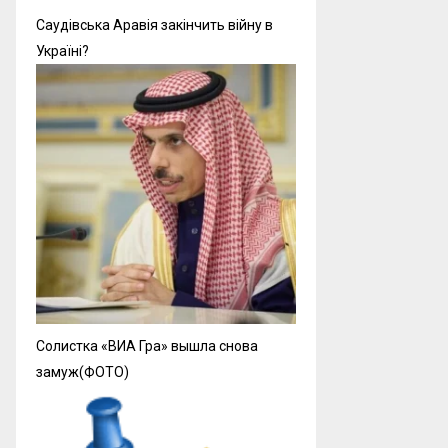
Саудівська Аравія закінчить війну в
Україні?
Солистка «ВИА Гра» вышла снова
замуж(ФОТО)