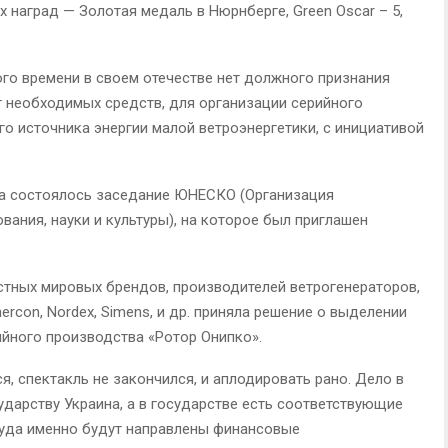
дних наград — Золотая медаль в Нюрнберге, Green Oscar – 5,
ного времени в своем отечестве нет должного признания
нет необходимых средств, для организации серийного
го источника энергии малой ветроэнергетики, с инициативой
да состоялось заседание ЮНЕСКО (Организация
ания, науки и культуры), на которое был приглашен
стных мировых брендов, производителей ветрогенераторов,
nercon, Nordex, Simens, и др. приняла решение о выделении
ийного производства «Ротор Онипко».
ся, спектакль не закончился, и аплодировать рано. Дело в
ударству Украина, а в государстве есть соответствующие
куда именно будут направлены финансовые