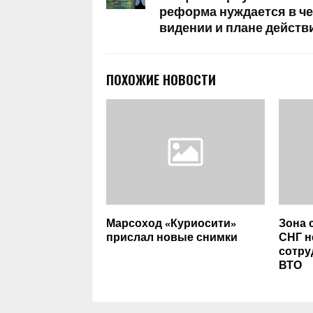
реформа нуждается в ч
видении и плане действ
ПОХОЖИЕ НОВОСТИ
Марсоход «Куриосити»
Зона 
прислал новые снимки
СНГ н
сотру
ВТО