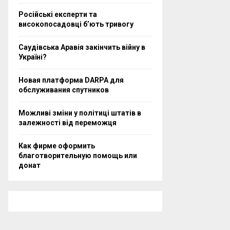
Російські експерти та
високопосадовці бʼють тривогу
Саудівська Аравія закінчить війну в
Україні?
Новая платформа DARPA для
обслуживания спутников
Можливі зміни у політиці штатів в
залежності від переможця
Как фирме оформить
благотворительную помощь или
донат