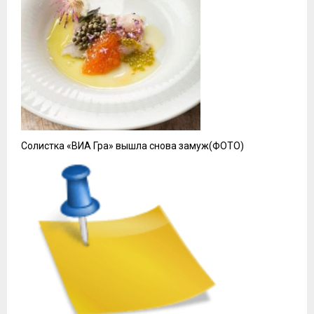
месторасположение и возможность обмена с
хозяином напрямую – это некоторые из факторов,
которые делают подобные варианты
привлекательными. Повышенное внимание к
достоинствам, таким как наличие дополнительных
услуг и гнёзд для детей, часто поднимает вопрос о
том, стоит ли делать выбор в пользу такой формы
проживания.
Однако стоит обратить внимание на недостатки.
Проблемы с коммуникацией и непредоставленные
услуги могут стать источником разочарования.
Дополнительные комиссии, которые могут
неожиданно появиться, и необходимость строго
следовать правилам проживания иногда отталкивают
клиентов. Поэтому стоит детально изучить условия
аренды, чтобы избежать неприятных сюрпризов.