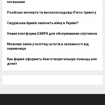
изучение каждой платформы отдельно.
Заранее составьте план действий на случай
неожиданных ситуаций. Найдите альтернативные
варианты размещения на случай, если задуманное
жилье не оправдает ожидания.
Будьте внимательны к отзывам. Иногда
положительные комментарии могут быть
поддельными, а негативные – отражать единичные
случаи. Изучайте различные источники информации.
Советы по выбору
подходящей недвижимости
для краткосрочной аренды
Первое, на что стоит обратить внимание, это
местоположение. Ищите варианты близко к