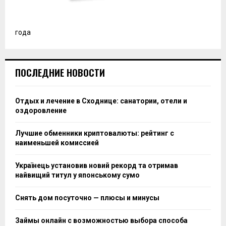
Необходимость в предоплате. Многие предложения
требуют частичную или полную оплату заранее, что
несет риск потери средств в случае отмены поездки
по непредвиденным обстоятельствам.
Подготовьтесь к отсутствию услуг, характерных для
гостиниц. Часто нет ежедневной уборки или
предоставления туалетных принадлежностей, что
может повлиять на комфорт пребывания.
Скрытые платежи могут быть неочевидны при первом
взгляде. Обязательно уточняйте, включены ли в
стоимость коммунальные услуги, уборка или депозит
на случай повреждений.
Работа с различными платформами может усложнить
процесс. Разные сервисы могут устанавливать
различные правила и условия, что требует времени на