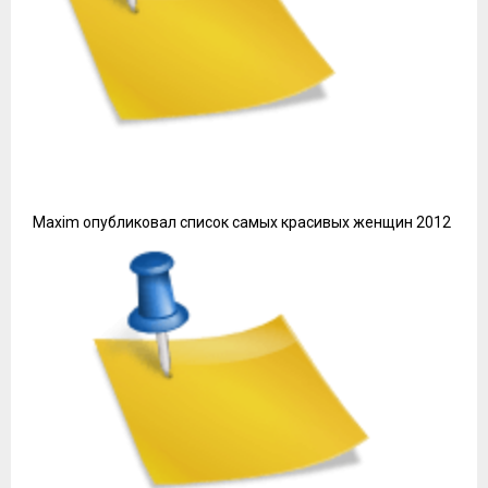
Экономия.
Часто стоимость такого жилья ниже, чем в
отелях, особенно для больших компаний, что
позволяет выделять средства на другие аспекты
путешествия, такие как экскурсии или развлечения.
Недостатки, о которых
стоит знать перед арендой
Обратите внимание на ненадежность описаний и
изображений. Часто фотографии завлекают, но не
всегда соответствуют реальности. Перед
бронированием лучше уточнить детали у владельца.
Коммуникация с арендодателем может быть не всегда
удобной. Некоторые владельцы могут реагировать
медленно на запросы, что создаёт неудобства в
процессе планирования поездки.