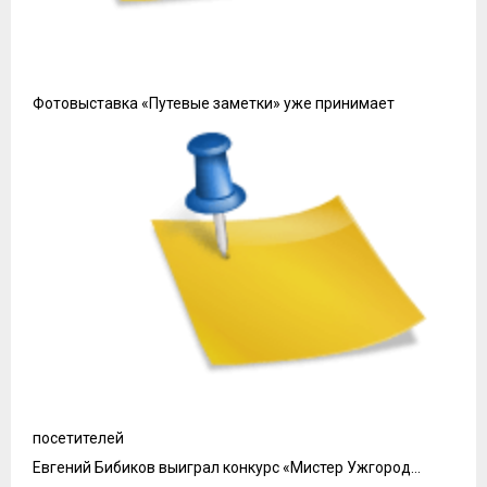
В конечном счёте, предварительная оценка выгод и
недостатков такого формата проживания поможет
сделать оптимальный выбор, что значительно повысит
качество вашего времяпрепровождения.
Преимущества аренды
дома посуточно для
путешественников
Простор.
Выбор жилья с несколькими спальнями и
общими зонами идеально подходит для групповых
поездок. Это создает возможность для общения и
совместных мероприятий, что делает отдых более
насыщенным.
Наличие удобств.
Кухня для самостоятельного
приготовления пищи позволяет экономить на еде.
Некоторые объекты предлагают дополнительные