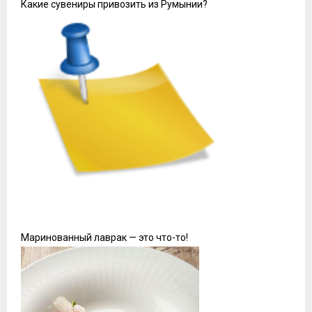
Выбор жилья на короткий срок может быть выгодным
решением, если учитывать множество аспектов.
Благодаря разнообразию предложений, можно быстро
найти вариант, который удовлетворяет потребности в
комфорте и бюджете. Обратите внимание на
возможность выбора между полноценной квартирой
или уютным домом, что обеспечивает гибкость и
безопасность.
Многим нравится возможность готовить на своей
кухне, что позволяет экономить на питании за
пределами жилья. Чистота, удобное