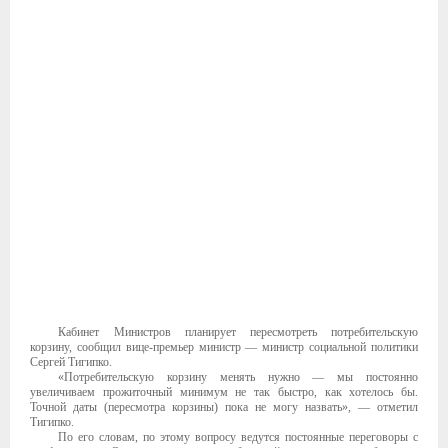
Кабинет Министров планирует пересмотреть потребительскую
корзину, сообщил вице-премьер министр — министр социальной политики
Сергей Тигипко.
«Потребительскую корзину менять нужно — мы постоянно
увеличиваем прожиточный минимум не так быстро, как хотелось бы.
Точной даты (пересмотра корзины) пока не могу назвать», — отметил
Тигипко.
По его словам, по этому вопросу ведутся постоянные переговоры с