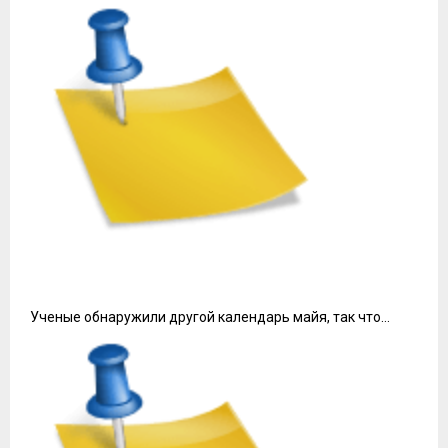
удобства, такие как бассейны, саун или террасы, что
увеличивает комфорт пребывания.
Локация.
Часто дома располагаются в районах,
близких к основным достопримечательностям, что
снижает время на передвижение и повышает удобство
изучения местности без необходимости тратиться на
транспорт.
Индивидуальность.
Каждый объект уникален, что
помогает избежать стандартного гостиничного
сервиса и создать более домашнюю атмосферу,
способствующую расслаблению и отдыху.
Гибкость.
Возможность выбора срока проживания и
условий делает процесс планирования более
удобным. Часто можно забронировать жилье на
короткий срок, что подходит для краткосрочных
поездок.