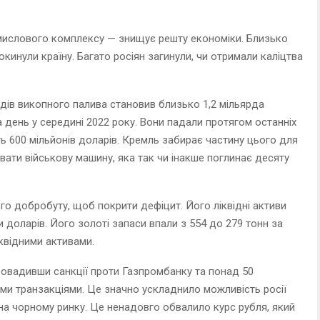
ислового комплексу — знищує решту економіки. Близько
кинули країну. Багато росіян загинули, чи отримали каліцтва
идів викопного палива становив близько 1,2 мільярда
на день у середині 2022 року. Вони падали протягом останніх
ть 600 мільйонів доларів. Кремль забирає частину цього для
ати військову машину, яка так чи інакше поглинає десяту
го добробуту, щоб покрити дефіцит. Його ліквідні активи
и доларів. Його золоті запаси впали з 554 до 279 тонн за
іквідними активами.
ровадивши санкції проти Газпромбанку та понад 50
ними транзакціями. Це значно ускладнило можливість росії
ї на чорному ринку. Це ненадовго обвалило курс рубля, який