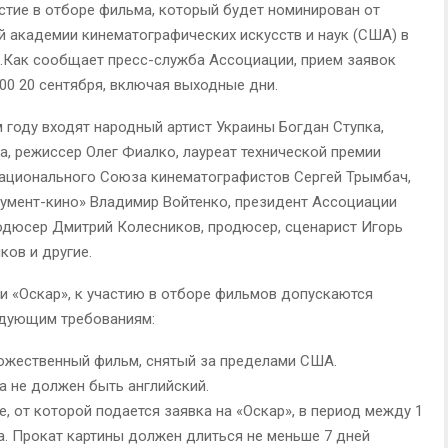
астие в отборе фильма, который будет номинирован от
 академии кинематографических искусств и наук (США) в
.Как сообщает пресс-служба Ассоциации, прием заявок
:00 20 сентября, включая выходные дни.
 году входят народный артист Украины Богдан Ступка,
а, режиссер Олег Фиалко, лауреат технической премии
Национального Союза кинематографистов Сергей Трымбач,
умент-кино» Владимир Войтенко, президент Ассоциации
одюсер Дмитрий Колесников, продюсер, сценарист Игорь
ов и другие.
и «Оскар», к участию в отборе фильмов допускаются
едующим требованиям:
ожественный фильм, снятый за пределами США.
 не должен быть английский.
е, от которой подается заявка на «Оскар», в период между 1
да. Прокат картины должен длиться не меньше 7 дней