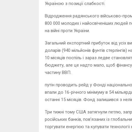
Україною з позиції слабкості.
Відродження радянського військово-пром
800 000 молодих і найосвіченіших людей по
на війні проти України.
Загальний експортний прибуток від усіх в
доларів (940 мільйонів фунтів стерлінгів) 
10 місяців поспіль і зараз ледве становля
бюджету, але це надто мало, щоб фінансув
частину ВВП.
путін проводить рейд у Фонді національно
впали до 16-річного мінімуму в 54 мільярд
останні 15 місяців. Фонд залишився з нел
Три тижні тому США затягнули петлю, зап
російських банків, пов’язаних із глобаль
торгувати енергією та купувати технологі