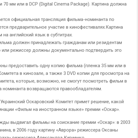
 70 мм или в DCP (Digital Cinema Package). Картина должна
ается официальная трансляция фильма-номинанта по
ется предварительное участие в кинофестивалях.Картина
на английский язык в субтитрах.
ильма должен принадлежать гражданам или резидентам
р или режиссер должны документально подтвердить это
ны предоставить одну копию фильма (пленка 35 мм или в
омитета в кинозале, а также 3 DVD копии для просмотра на
итета, которые, возможно, не смогут посмотреть фильм в
ра номинанта возвращаются правообладателям.
 Украинский Оскаровский Комитет примет решение, какой
инации «Фильм на иностранном языке» премии «Оскар».
жды выдвигал фильмы на соискание премии «Оскар»: в 2003
нина, в 2006 году картину «Аврора» режиссера Оксаны
траха» режиссера Александра Кириенко.