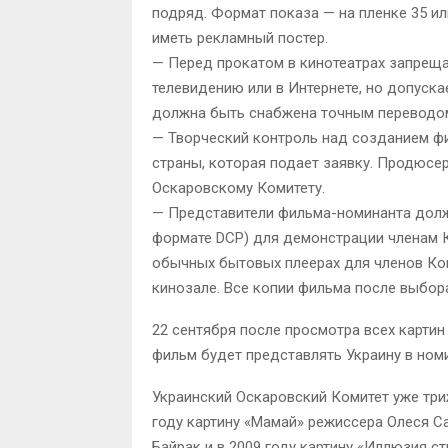
подряд. Формат показа — на пленке 35 или
иметь рекламный постер.
— Перед прокатом в кинотеатрах запрещ
телевидению или в Интернете, но допуска
должна быть снабжена точным переводом 
— Творческий контроль над созданием ф
страны, которая подает заявку. Продюсе
Оскаровскому Комитету.
— Представители фильма-номинанта долж
формате DCP) для демонстрации членам К
обычных бытовых плеерах для членов Ком
кинозале. Все копии фильма после выбо
22 сентября после просмотра всех картин
фильм будет представлять Украину в ном
Украинский Оскаровский Комитет уже три
году картину «Мамай» режиссера Олеся Са
Байрак и в 2009 году картину «Иллюзия с