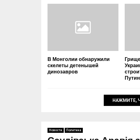
В Монголии обнаружили
Грище
скелеты детенышей
Украи
динозавров
строи
Пути
НАЖМИТЕ, 
Новости
Политика