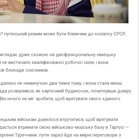
їні? путінський режим може бути ближчим до колапсу СРСР,
 виглядає дуже схожою на дисфункціональну німецьку
й не вистачало кваліфікованої робочої сили, і вона
ків блокади союзників.
а далеко не неминучою два тижні тому, і вона стала менш
сада розвалився, як картковий будиночок, похитнувши довіру
 Він нічого не міг зробити, щоб врятувати свого єдиного
урецьким військам довелося втрутитися, щоб врятувати
 вдасться втримати свою військово-морську базу в Тартусі —
рпінні Туреччини. путін зараз йде на мирні переговори з