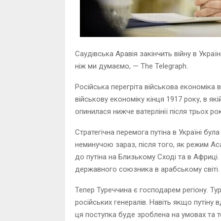
Саудівська Аравія закінчить війну в Укра
ніж ми думаємо, — The Telegraph.
Російська перегріта військова економіка
військову економіку кінця 1917 року, в які
опинилася нижче ватерлінії після трьох ро
Стратегічна перемога путіна в Україні бул
неминучою зараз, після того, як режим А
до путіна на Близькому Сході та в Африці.
державного союзника в арабському світі.
Тепер Туреччина є господарем регіону. Т
російських генералів. Навіть якщо путіну
ця поступка буде зроблена на умовах та те