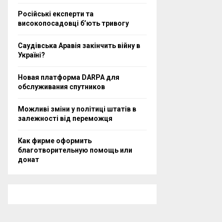
Російські експерти та
високопосадовці бʼють тривогу
Саудівська Аравія закінчить війну в
Україні?
Новая платформа DARPA для
обслуживания спутников
Можливі зміни у політиці штатів в
залежності від переможця
Как фирме оформить
благотворительную помощь или
донат