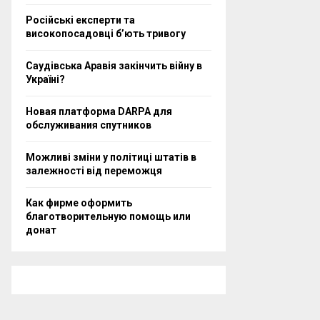
Російські експерти та
високопосадовці бʼють тривогу
Саудівська Аравія закінчить війну в
Україні?
Новая платформа DARPA для
обслуживания спутников
Можливі зміни у політиці штатів в
залежності від переможця
Как фирме оформить
благотворительную помощь или
донат