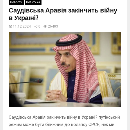
Новости
Политика
Саудівська Аравія закінчить війну
в Україні?
11.12.2024
0
26404
Саудівська Аравія закінчить війну в Україні? путінський
режим може бути ближчим до колапсу СРСР, ніж ми