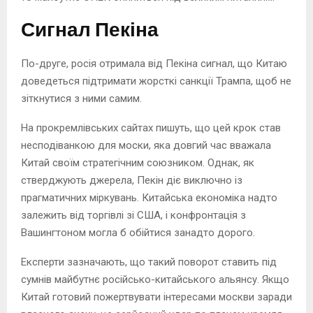
Сигнал Пекіна
По-друге, росія отримала від Пекіна сигнал, що Китаю
доведеться підтримати жорсткі санкції Трампа, щоб не
зіткнутися з ними самим.
На прокремлівських сайтах пишуть, що цей крок став
несподіванкою для моски, яка довгий час вважала
Китай своїм стратегічним союзником. Однак, як
стверджують джерела, Пекін діє виключно із
прагматичних міркувань. Китайська економіка надто
залежить від торгівлі зі США, і конфронтація з
Вашингтоном могла б обійтися занадто дорого.
Експерти зазначають, що такий поворот ставить під
сумнів майбутнє російсько-китайського альянсу. Якщо
Китай готовий пожертвувати інтересами москви заради