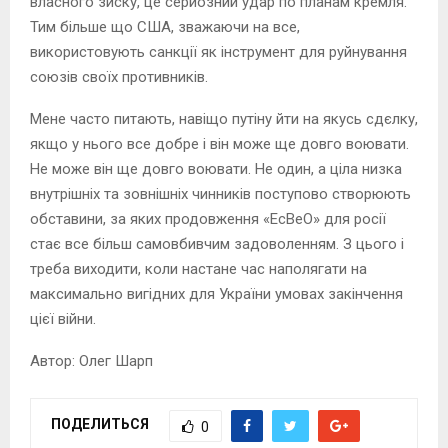
власного зиску, це серйозний удар по планам кремля.
Тим більше що США, зважаючи на все,
використовують санкції як інструмент для руйнування
союзів своїх противників.
Мене часто питають, навіщо путіну йти на якусь сдєлку,
якщо у нього все добре і він може ще довго воювати.
Не може він ще довго воювати. Не один, а ціла низка
внутрішніх та зовнішніх чинників поступово створюють
обставини, за яких продовження «ЕсВеО» для росії
стає все більш самовбивчим задоволенням. З цього і
треба виходити, коли настане час наполягати на
максимально вигідних для України умовах закінчення
цієї війни.
Автор: Олег Шарп
ПОДЕЛИТЬСЯ
0