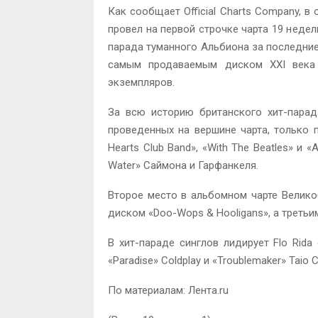
Как сообщает Official Charts Company, в
провел на первой строчке чарта 19 неде
парада туманного Альбиона за последние 
самым продаваемым диском XXI века 
экземпляров.
За всю историю британского хит-парад
проведенных на вершине чарта, только пя
Hearts Club Band», «With The Beatles» и «A
Water» Саймона и Гарфанкеля.
Второе место в альбомном чарте Велико
диском «Doo-Wops & Hooligans», а третьи
В хит-параде синглов лидирует Flo Rida
«Paradise» Coldplay и «Troublemaker» Taio 
По материалам: Лента.ru