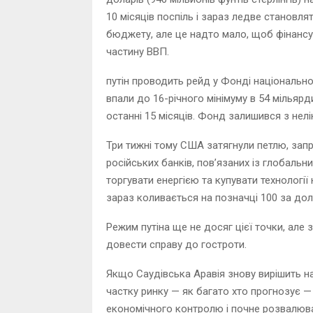
10 місяців поспіль і зараз ледве становля
бюджету, але це надто мало, щоб фінансув
частину ВВП.
путін проводить рейд у Фонді національно
впали до 16-річного мінімуму в 54 мільярд
останні 15 місяців. Фонд залишився з нел
Три тижні тому США затягнули петлю, зап
російських банків, пов’язаних із глобаль
торгувати енергією та купувати технологі
зараз коливається на позначці 100 за дол
Режим путіна ще не досяг цієї точки, але
довести справу до гостроти.
Якщо Саудівська Аравія знову вирішить 
частку ринку — як багато хто прогнозує — 
економічного контролю і почне розвалюв