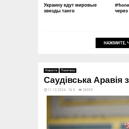
Украину едут мировые
IPhon
звезды танго
через
НАЖМИТЕ, 
Новости
Политика
Саудівська Аравія з
11.12.2024
0
26559