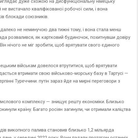
 виглядає дуже схожою на дисфункціональну німецьку
й не вистачало кваліфікованої робочої сили, і вона
ків блокади союзників.
а далеко не неминучою два тижні тому, і вона стала менш
сада розвалився, як картковий будиночок, похитнувши довіру
 Він нічого не міг зробити, щоб врятувати свого єдиного
урецьким військам довелося втрутитися, щоб врятувати
 вдасться втримати свою військово-морську базу в Тартусі —
рпінні Туреччини. путін зараз йде на мирні переговори з
ислового комплексу — знищує решту економіки. Близько
кинули країну. Багато росіян загинули, чи отримали каліцтва
идів викопного палива становив близько 1,2 мільярда
на день у середині 2022 року. Вони падали протягом останніх