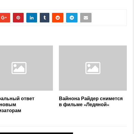
альный ответ
Вайнона Райдер снимется
иновым
в фильме «Ледяной»
изаторам