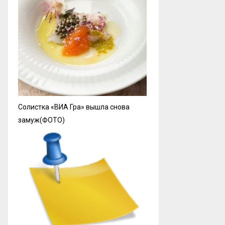
Солистка «ВИА Гра» вышла снова
замуж(ФОТО)