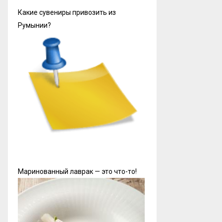
Какие сувениры привозить из
Румынии?
Маринованный лаврак — это что-то!