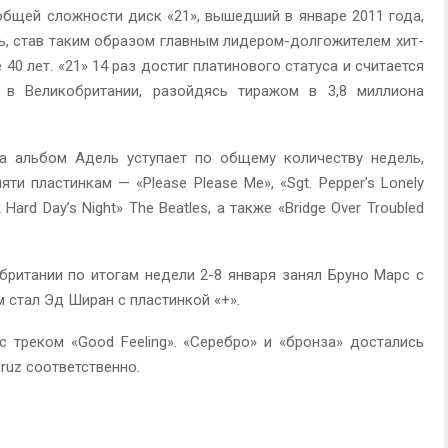
 общей сложности диск «21», вышедший в январе 2011 года,
ль, став таким образом главным лидером-долгожителем хит-
40 лет. «21» 14 раз достиг платинового статуса и считается
в Великобритании, разойдясь тиражом в 3,8 миллиона
а альбом Адель уступает по общему количеству недель,
ти пластинкам — «Please Please Me», «Sgt. Pepper’s Lonely
 Hard Day’s Night» The Beatles, а также «Bridge Over Troubled
британии по итогам недели 2-8 января занял Бруно Марс с
м стал Эд Ширан с пластинкой «+».
 с треком «Good Feeling». «Серебро» и «бронза» достались
Cruz соответственно.