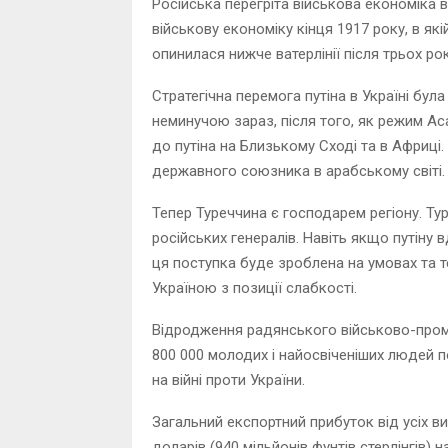
Російська перегріта військова економіка
військову економіку кінця 1917 року, в які
опинилася нижче ватерлінії після трьох ро
Стратегічна перемога путіна в Україні бул
неминучою зараз, після того, як режим А
до путіна на Близькому Сході та в Африці.
державного союзника в арабському світі.
Тепер Туреччина є господарем регіону. Т
російських генералів. Навіть якщо путіну
ця поступка буде зроблена на умовах та те
Україною з позиції слабкості.
Відродження радянського військово-пром
800 000 молодих і найосвіченіших людей по
на війні проти України.
Загальний експортний прибуток від усіх в
доларів (940 мільйонів фунтів стерлінгів) 