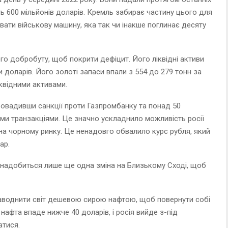
ть 600 мільйонів доларів. Кремль забирає частину цього для
ати військову машину, яка так чи інакше поглинає десяту
го добробуту, щоб покрити дефіцит. Його ліквідні активи
и доларів. Його золоті запаси впали з 554 до 279 тонн за
іквідними активами.
ровадивши санкції проти Газпромбанку та понад 50
ними транзакціями. Це значно ускладнило можливість росії
ї на чорному ринку. Це ненадовго обвалило курс рубля, який
ар.
 знадобиться лише ще одна зміна на Близькому Сході, щоб
наводнити світ дешевою сирою нафтою, щоб повернути собі
нафта впаде нижче 40 доларів, і росія вийде з-під
атися.