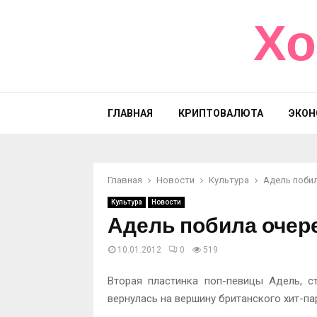
Хо
ГЛАВНАЯ
КРИПТОВАЛЮТА
ЭКОН
Главная
Новости
Культура
Адель поби
Культура
Новости
Адель побила очер
10.01.2012
0
519
Вторая пластинка поп-певицы Адель, с
вернулась на вершину британского хит-па