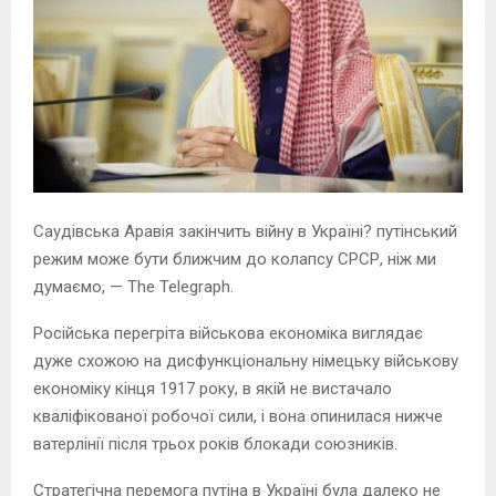
Саудівська Аравія закінчить війну в Україні? путінський
режим може бути ближчим до колапсу СРСР, ніж ми
думаємо, — The Telegraph.
Російська перегріта військова економіка виглядає
дуже схожою на дисфункціональну німецьку військову
економіку кінця 1917 року, в якій не вистачало
кваліфікованої робочої сили, і вона опинилася нижче
ватерлінії після трьох років блокади союзників.
Стратегічна перемога путіна в Україні була далеко не