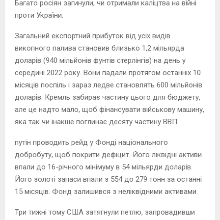
Багато росіян загинули, чи отримали каліцтва на війні
проти України.
Загальний експортний прибуток від усіх видів
викопного палива становив близько 1,2 мільярда
доларів (940 мільйонів фунтів стерлінгів) на день у
середині 2022 року. Вони падали протягом останніх 10
місяців поспіль і зараз ледве становлять 600 мільйонів
доларів. Кремль забирає частину цього для бюджету,
але це надто мало, щоб фінансувати військову машину,
яка так чи інакше поглинає десяту частину ВВП.
путін проводить рейд у Фонді національного
добробуту, щоб покрити дефіцит. Його ліквідні активи
впали до 16-річного мінімуму в 54 мільярди доларів.
Його золоті запаси впали з 554 до 279 тонн за останні
15 місяців. Фонд залишився з неліквідними активами.
Три тижні тому США затягнули петлю, запровадивши