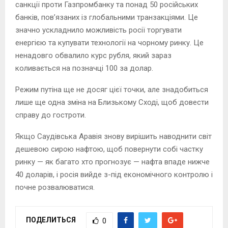
санкції проти Газпромбанку та понад 50 російських
банків, пов’язаних із глобальними транзакціями. Це
значно ускладнило можливість росії торгувати
енергією та купувати технології на чорному ринку. Це
ненадовго обвалило курс рубля, який зараз
коливається на позначці 100 за долар.
Режим путіна ще не досяг цієї точки, але знадобиться
лише ще одна зміна на Близькому Сході, щоб довести
справу до гостроти.
Якщо Саудівська Аравія знову вирішить наводнити світ
дешевою сирою нафтою, щоб повернути собі частку
ринку — як багато хто прогнозує — нафта впаде нижче
40 доларів, і росія вийде з-під економічного контролю і
почне розвалюватися.
ПОДЕЛИТЬСЯ
0