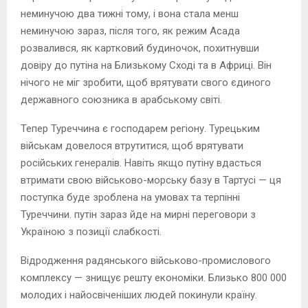
неминучою два тижні тому, і вона стала менш
неминучою зараз, після того, як режим Асада
розвалився, як картковий будиночок, похитнувши
довіру до путіна на Близькому Сході та в Африці. Він
нічого не міг зробити, щоб врятувати свого єдиного
державного союзника в арабському світі.
Тепер Туреччина є господарем регіону. Турецьким
військам довелося втрутитися, щоб врятувати
російських генералів. Навіть якщо путіну вдасться
втримати свою військово-морську базу в Тартусі — ця
поступка буде зроблена на умовах та терпінні
Туреччини. путін зараз йде на мирні переговори з
Україною з позиції слабкості.
Відродження радянського військово-промислового
комплексу — знищує решту економіки. Близько 800 000
молодих і найосвіченіших людей покинули країну.