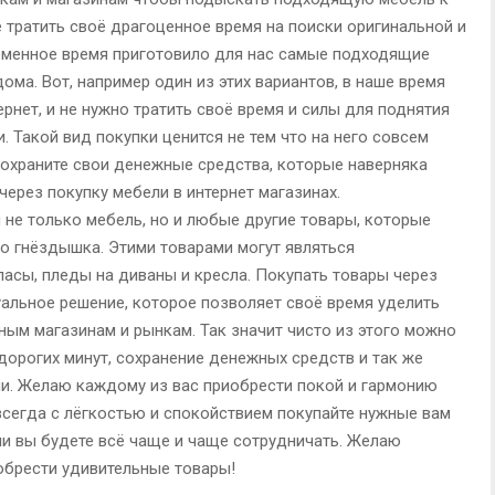
е тратить своё драгоценное время на поиски оригинальной и
еменное время приготовило для нас самые подходящие
ома. Вот, например один из этих вариантов, в наше время
рнет, и не нужно тратить своё время и силы для поднятия
и. Такой вид покупки ценится не тем что на него совсем
л сохраните свои денежные средства, которые наверняка
через покупку мебели в интернет магазинах.
 не только мебель, но и любые другие товары, которые
о гнёздышка. Этими товарами могут являться
ласы, пледы на диваны и кресла. Покупать товары через
уальное решение, которое позволяет своё время уделить
ным магазинам и рынкам. Так значит чисто из этого можно
дорогих минут, сохранение денежных средств и так же
и. Желаю каждому из вас приобрести покой и гармонию
 всегда с лёгкостью и спокойствием покупайте нужные вам
ми вы будете всё чаще и чаще сотрудничать. Желаю
обрести удивительные товары!