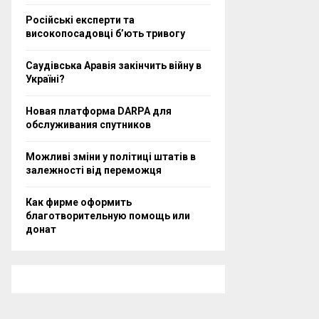
Російські експерти та
високопосадовці бʼють тривогу
Саудівська Аравія закінчить війну в
Україні?
Новая платформа DARPA для
обслуживания спутников
Можливі зміни у політиці штатів в
залежності від переможця
Как фирме оформить
благотворительную помощь или
донат