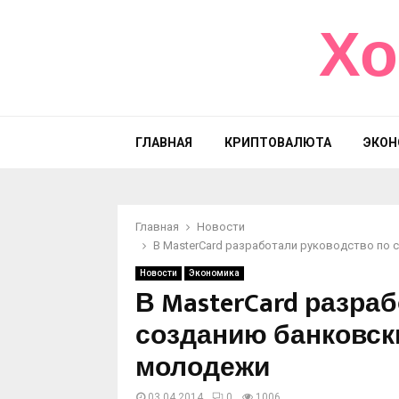
Хо
ГЛАВНАЯ
КРИПТОВАЛЮТА
ЭКОН
Главная
Новости
В MasterCard разработали руководство по 
Новости
Экономика
В MasterCard разра
созданию банковски
молодежи
03.04.2014
0
1006