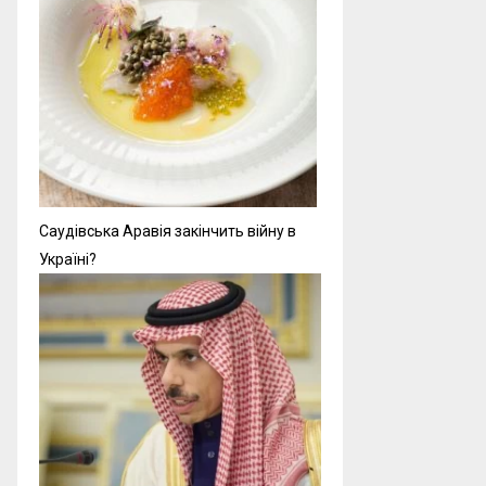
Саудівська Аравія закінчить війну в
Україні?