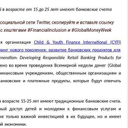
й в возрасте от 15 до 25 лет имеют банковские счета
оциальной сети Twitter, скопируйте и вставьте ссылку
 с хештегами #FinancialInclusion и #GlobalMoneyWeek
ая организация
Child & Youth Finance International (CYFI)
кинг нового поколения: развитие банковских продуктов для
eration: Developing Responsible Retail Banking Products for
лено во время проведения Всемирной недели денег (Global
 финансовым учреждениям, общественным организациям и
анковские и платежные продукты, которые будут отвечать
 возрасте 15-25 лет имеют традиционные банковские счета.
одный доступ детей и молодежи к финансовым услугам и
не только важной инвестицией в их будущее, но и имеет
й экономики.