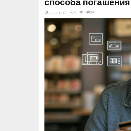
способа погашения
08.03.2025
0
14024