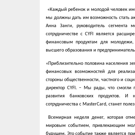
«Каждый ребенок и молодой человек име
мы должны дать им возможность стать а
Анна Занги, руководитель сегмента 
сотрудничестве с CYFI является расши
финансовым продуктам для молодежи, 
высшего образования и предприниматель
«Приблизительно половина населения земн
финансовых возможностей для реализ
стороны общественности, частного и соци
директор CYFI. − Мы рады, что смогли 
развития банковских продуктов. И н
сотрудничества с MasterCard, станет поле
Всемирная неделя денег, которая отм
мировым событием, привлекающим мол
будущем. Это событие также является п