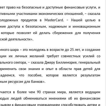
ет право на безопасные и доступные финансовые услуги, и
ктивными участниками экономических отношений, − сказала
молодежных продуктов в MasterCard. − Нашей целью в
рение доступа к безопасным, надежным и инновационным
которые позволят ей делать сбережения для получения
ской деятельности».
ого шара – это молодежь в возрасте до 25 лет, и создание
ации их личных желаний требует совместных усилий со
ального сектора, − сказала Джеру Биллимория, генеральный
применить свои знания и опыт в области прав детей для
адеемся, что пособие, которое является результатом
зным ресурсом для банков».
ечается в более чем 90 странах мира, является ведущим
одых людей обмениваться мнениями об их финансовом
ризывом к финансовым учреждениям способствовать детям и