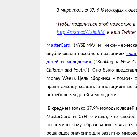
В мире только 37, 9 % молодых люде
Чтобы поделиться этой новостью в с
http://mstr.cd/1kiaJiM
в ваш Twitter
MasterCard
(NYSE:MA) и некоммерческ
опубликовали пособие с названием
«Бан
детей и молодежи»
(
“Banking a New Gen
Children and Youth.”
). Оно было представ
Money Week). Цель сборника – помочь
правительству создать инновационные б
потребностям детей и молодежи.
В среднем только 37,9% молодых людей в
MasterCard и
CYFI считают, что своб
экономическому образованию является 
решающее значение для развития мирово