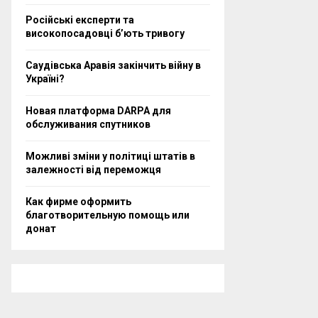
Російські експерти та
високопосадовці бʼють тривогу
Саудівська Аравія закінчить війну в
Україні?
Новая платформа DARPA для
обслуживания спутников
Можливі зміни у політиці штатів в
залежності від переможця
Как фирме оформить
благотворительную помощь или
донат