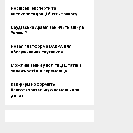
Російські експерти та
високопосадовці бʼють тривогу
Саудівська Аравія закінчить війну в
Україні?
Новая платформа DARPA для
обслуживания спутников
Можливі зміни у політиці штатів в
залежності від переможця
Как фирме оформить
благотворительную помощь или
донат