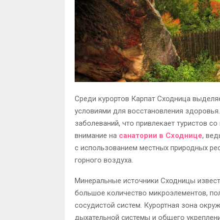
Среди курортов Карпат Сходница выделяе
условиями для восстановления здоровья
заболеваний, что привлекает туристов со
внимание на
санатории в Сходнице
, ве
с использованием местных природных рес
горного воздуха.
Минеральные источники Сходницы извест
большое количество микроэлементов, пол
сосудистой систем. Курортная зона окру
дыхательной системы и общего укреплени