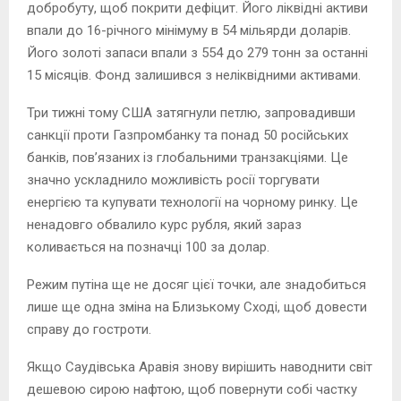
добробуту, щоб покрити дефіцит. Його ліквідні активи
впали до 16-річного мінімуму в 54 мільярди доларів.
Його золоті запаси впали з 554 до 279 тонн за останні
15 місяців. Фонд залишився з неліквідними активами.
Три тижні тому США затягнули петлю, запровадивши
санкції проти Газпромбанку та понад 50 російських
банків, пов’язаних із глобальними транзакціями. Це
значно ускладнило можливість росії торгувати
енергією та купувати технології на чорному ринку. Це
ненадовго обвалило курс рубля, який зараз
коливається на позначці 100 за долар.
Режим путіна ще не досяг цієї точки, але знадобиться
лише ще одна зміна на Близькому Сході, щоб довести
справу до гостроти.
Якщо Саудівська Аравія знову вирішить наводнити світ
дешевою сирою нафтою, щоб повернути собі частку