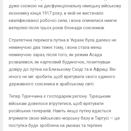
дуже схожою на дисфункціональну німецьку військову
економіку кінця 1917 року, в якій не вистачало
кваліфікованої робочої сили, і вона опинилася нижче
ватерлінії після трьох років блокади союзників.
Стратегічна перемога путіна в Україні була далеко не
неминучою два тижні тому, і вона стала менш
неминучою зараз, після того, як режим Асада
розвалився, як картковий будиночок, похитнувши
довіру до путіна на Близькому Сході та в Африці. Він
нічого не міг зробити, щоб врятувати свого єдиного
державного союзника в арабському світі.
Тепер Туреччина є господарем регіону. Турецьким
військам довелося втрутитися, щоб врятувати
російських генералів. Навіть якщо путіну вдасться
втримати свою військово-морську базу в Тартусі — ця
поступка буде зроблена на умовах та терпінні