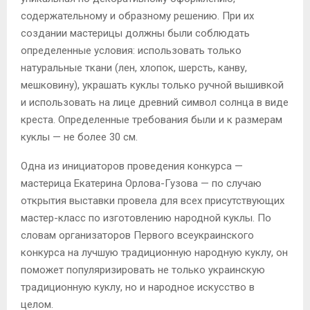
содержательному и образному решению. При их
создании мастерицы должны были соблюдать
определенные условия: использовать только
натуральные ткани (лен, хлопок, шерсть, канву,
мешковину), украшать куклы только ручной вышивкой
и использовать на лице древний символ солнца в виде
креста. Определенные требования были и к размерам
куклы — не более 30 см.
Одна из инициаторов проведения конкурса —
мастерица Екатерина Орлова-Гузова — по случаю
открытия выставки провела для всех присутствующих
мастер-класс по изготовлению народной куклы. По
словам организаторов Первого всеукраинского
конкурса на лучшую традиционную народную куклу, он
поможет популяризировать не только украинскую
традиционную куклу, но и народное искусство в
целом.