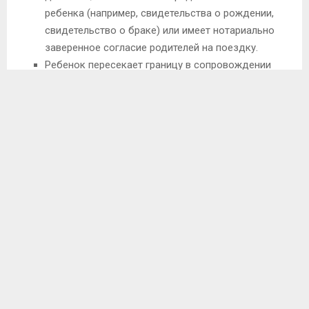
ребенка (например, свидетельства о рождении,
свидетельство о браке) или имеет нотариально
заверенное согласие родителей на поездку.
Ребенок пересекает границу в сопровождении
другого лица, не являющегося родственником
семьи. Сопровождающее лицо имеет
нотариально удостоверенное согласие от обоих
родителей или от одного родителя с заверенным
согласием органа, уполномоченного в Украине
давать согласие на сопровождение ребенка за
границу.
Ребенок пересекает границу один, один взрослый
член семьи сопровождает его на украинскую
сторону границы, а другой взрослый член семьи
везет его на словацкую сторону. Оба члена семьи
должны доказать семейное родство с ребенком
необходимыми документами, например,
свидетельствами о рождении, свидетельствами о