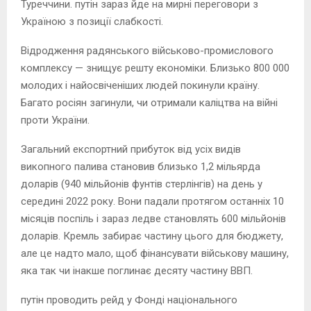
Туреччини. путін зараз йде на мирні переговори з
Україною з позиції слабкості.
Відродження радянського військово-промислового
комплексу — знищує решту економіки. Близько 800 000
молодих і найосвіченіших людей покинули країну.
Багато росіян загинули, чи отримали каліцтва на війні
проти України.
Загальний експортний прибуток від усіх видів
викопного палива становив близько 1,2 мільярда
доларів (940 мільйонів фунтів стерлінгів) на день у
середині 2022 року. Вони падали протягом останніх 10
місяців поспіль і зараз ледве становлять 600 мільйонів
доларів. Кремль забирає частину цього для бюджету,
але це надто мало, щоб фінансувати військову машину,
яка так чи інакше поглинає десяту частину ВВП.
путін проводить рейд у Фонді національного