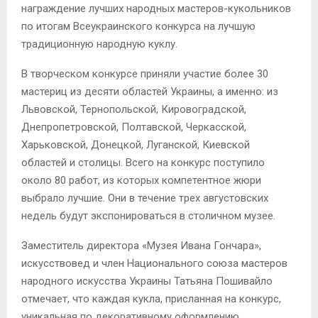
награждение лучших народных мастеров-кукольников
по итогам Всеукраинского конкурса на лучшую
традиционную народную куклу.
В творческом конкурсе приняли участие более 30
мастериц из десяти областей Украины, а именно: из
Львовской, Тернопольской, Кировоградской,
Днепропетровской, Полтавской, Черкасской,
Харьковской, Донецкой, Луганской, Киевской
областей и столицы. Всего на конкурс поступило
около 80 работ, из которых компетентное жюри
выбрало лучшие. Они в течение трех августовских
недель будут экспонироваться в столичном музее.
Заместитель директора «Музея Ивана Гончара»,
искусствовед и член Национального союза мастеров
народного искусства Украины Татьяна Пошивайло
отмечает, что каждая кукла, присланная на конкурс,
уникальная по декоративному оформлению,