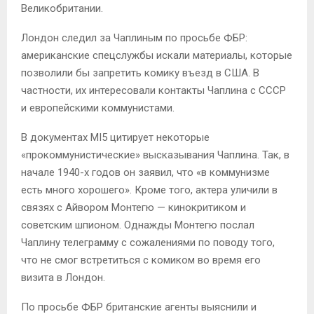
Великобритании.
Лондон следил за Чаплиным по просьбе ФБР:
американские спецслужбы искали материалы, которые
позволили бы запретить комику въезд в США. В
частности, их интересовали контакты Чаплина с СССР
и европейскими коммунистами.
В документах MI5 цитирует некоторые
«прокоммунистические» высказывания Чаплина. Так, в
начале 1940-х годов он заявил, что «в коммунизме
есть много хорошего». Кроме того, актера уличили в
связях с Айвором Монтегю — кинокритиком и
советским шпионом. Однажды Монтегю послал
Чаплину телеграмму с сожалениями по поводу того,
что не смог встретиться с комиком во время его
визита в Лондон.
По просьбе ФБР британские агенты выяснили и