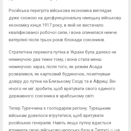
Російська перегріта військова економіка виглядає
дуже схожою на дисфункціональну німецьку військову
економіку кінця 1917 року, в якій не вистачало
кваліфікованої робочої сили, і вона опинилася нижче
ватерлінії після трьох років блокади союзників.
Стратегічна перемога путіна в Україні була далеко не
неминучою два тижні тому, і вона стала менш
неминучою зараз, після того, як режим Асада
розвалився, як картковий будиночок, похитнувши
довіру до путіна на Близькому Сході та в Африці. Він
нічого не міг зробити, щоб врятувати свого єдиного
державного союзника в арабському світі.
Тепер Туреччина є господарем регіону. Турецьким
військам довелося втрутитися, щоб врятувати
російських генералів. Навіть якщо путіну вдасться
втримати свою військово-морську базу в Тартусі — ця