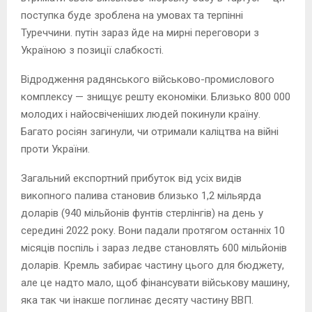
поступка буде зроблена на умовах та терпінні
Туреччини. путін зараз йде на мирні переговори з
Україною з позиції слабкості.
Відродження радянського військово-промислового
комплексу — знищує решту економіки. Близько 800 000
молодих і найосвіченіших людей покинули країну.
Багато росіян загинули, чи отримали каліцтва на війні
проти України.
Загальний експортний прибуток від усіх видів
викопного палива становив близько 1,2 мільярда
доларів (940 мільйонів фунтів стерлінгів) на день у
середині 2022 року. Вони падали протягом останніх 10
місяців поспіль і зараз ледве становлять 600 мільйонів
доларів. Кремль забирає частину цього для бюджету,
але це надто мало, щоб фінансувати військову машину,
яка так чи інакше поглинає десяту частину ВВП.