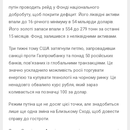
путін проводить рейд у Фонді національного
добробуту, щоб покрити дефіцит. Його ліквідні активи
впали до 16-річного мінімуму в 54 мільярди доларів.
Його золоті запаси впали з 554 до 279 тонн за останні
15 місяців. Фонд залишився з неліквідними активами.
Три тижні тому США затягнули петлю, запровадивши
санкції проти Газпромбанку та понад 50 російських
банків, пов’язаних із глобальними транзакціями. Це
значно ускладнило можливість росії торгувати
енергією та купувати технології на чорному ринку. Це
ненадовго обвалило курс рубля, який зараз
коливається на позначці 100 за долар.
Режим путіна ще не досяг цієї точки, але знадобиться
лише ще одна зміна на Близькому Сході, щоб довести
справу до гостроти.