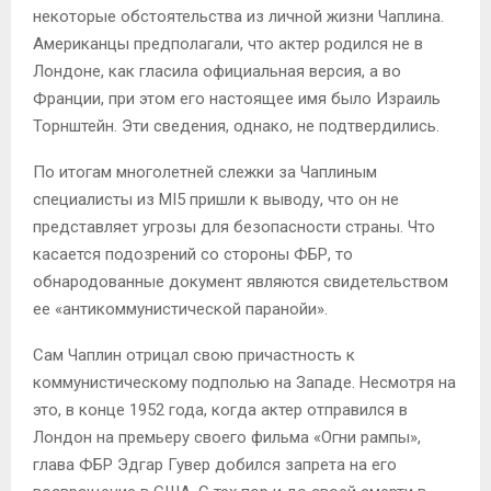
некоторые обстоятельства из личной жизни Чаплина.
Американцы предполагали, что актер родился не в
Лондоне, как гласила официальная версия, а во
Франции, при этом его настоящее имя было Израиль
Торнштейн. Эти сведения, однако, не подтвердились.
По итогам многолетней слежки за Чаплиным
специалисты из MI5 пришли к выводу, что он не
представляет угрозы для безопасности страны. Что
касается подозрений со стороны ФБР, то
обнародованные документ являются свидетельством
ее «антикоммунистической паранойи».
Сам Чаплин отрицал свою причастность к
коммунистическому подполью на Западе. Несмотря на
это, в конце 1952 года, когда актер отправился в
Лондон на премьеру своего фильма «Огни рампы»,
глава ФБР Эдгар Гувер добился запрета на его