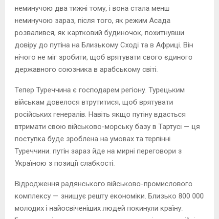
неминучою два тижні тому, і вона стала менш
неминучою зараз, після того, як режим Асада
розвалився, як картковий будиночок, похитнувши
довіру до путіна на Близькому Сході та в Африці. Він
нічого не міг зробити, щоб врятувати свого єдиного
державного союзника в арабському світі.
Тепер Туреччина є господарем регіону. Турецьким
військам довелося втрутитися, щоб врятувати
російських генералів. Навіть якщо путіну вдасться
втримати свою військово-морську базу в Тартусі — ця
поступка буде зроблена на умовах та терпінні
Туреччини. путін зараз йде на мирні переговори з
Україною з позиції слабкості.
Відродження радянського військово-промислового
комплексу — знищує решту економіки. Близько 800 000
молодих і найосвіченіших людей покинули країну.