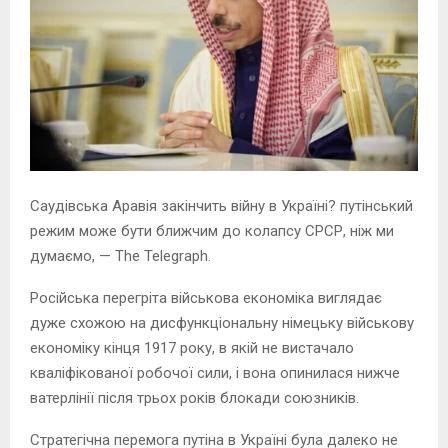
Саудівська Аравія закінчить війну в Україні? путінський
режим може бути ближчим до колапсу СРСР, ніж ми
думаємо, — The Telegraph.
Російська перегріта військова економіка виглядає
дуже схожою на дисфункціональну німецьку військову
економіку кінця 1917 року, в якій не вистачало
кваліфікованої робочої сили, і вона опинилася нижче
ватерлінії після трьох років блокади союзників.
Стратегічна перемога путіна в Україні була далеко не