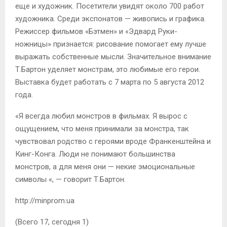
еще и художник. Посетители увидят около 700 работ
художника. Среди экспонатов — живопись и графика.
Режиссер фильмов «Бэтмен» и «Эдвард Руки-
ножницы» признается: ​​рисование помогает ему лучше
выражать собственные мысли. Значительное внимание
Т.Бартон уделяет монстрам, это любимые его герои.
Выставка будет работать с 7 марта по 5 августа 2012
года.
«Я всегда любил монстров в фильмах. Я вырос с
ощущением, что меня принимали за монстра, так
чувствовал родство с героями вроде Франкенштейна и
Кинг-Конга. Люди не понимают большинства
монстров, а для меня они — некие эмоциональные
символы «, — говорит Т.Бартон.
http://minprom.ua
(Всего 17, сегодня 1)