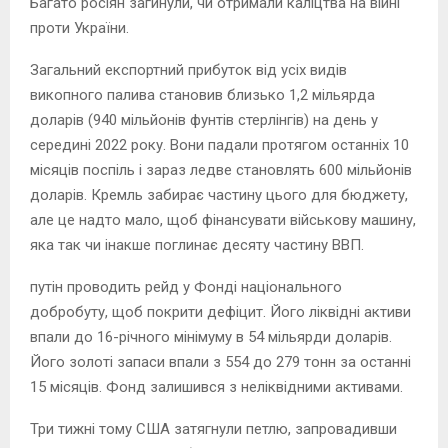
Багато росіян загинули, чи отримали каліцтва на війні
проти України.
Загальний експортний прибуток від усіх видів
викопного палива становив близько 1,2 мільярда
доларів (940 мільйонів фунтів стерлінгів) на день у
середині 2022 року. Вони падали протягом останніх 10
місяців поспіль і зараз ледве становлять 600 мільйонів
доларів. Кремль забирає частину цього для бюджету,
але це надто мало, щоб фінансувати військову машину,
яка так чи інакше поглинає десяту частину ВВП.
путін проводить рейд у Фонді національного
добробуту, щоб покрити дефіцит. Його ліквідні активи
впали до 16-річного мінімуму в 54 мільярди доларів.
Його золоті запаси впали з 554 до 279 тонн за останні
15 місяців. Фонд залишився з неліквідними активами.
Три тижні тому США затягнули петлю, запровадивши