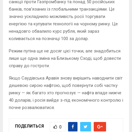
санкції проти Газпромбанку та понад 50 російських
банків, пов’язаних із глобальними транзакціями. Це
значно ускладнило можливість росії торгувати
енергією та купувати технології на чорному ринку. Це
ненадовго обвалило курс рубля, який зараз
коливається на позначці 100 за долар.
Режим путіна ще не досяг цієї точки, але знадобиться
лише ще одна зміна на Близькому Сході, щоб довести
справу до гостроти.
Якщо Саудівська Аравія знову вирішить наводнити світ
дешевою сирою нафтою, щоб повернути собі частку
ринку — як багато хто прогнозує — нафта впаде нижче
40 доларів, і росія вийде з-під економічного контролю і
почне розвалюватися.
ПОДЕЛИТЬСЯ
0