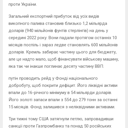
проти України.
Загальний експортний прибуток від усіх видів
викопного палива становив близько 1,2 мільярда
доларів (940 мільйонів фунтів стерлінгів) на день у
середині 2022 року. Вони падали протягом останніх 10
місяців поспіль і зараз ледве становлять 600 мільйонів
доларів. Кремль забирає частину цього для бюджету,
але це надто мало, щоб фінансувати військову машину,
яка так чи інакше поглинає десяту частину ВВП.
путін проводить рейд у Фонді національного
добробуту, щоб покрити дефіцит. Його ліквідні активи
впали до 16-річного мінімуму в 54 мільярди доларів.
Його золоті запаси впали з 554 до 279 тонн за останні
15 місяців. Фонд залишився з неліквідними активами.
Три тижні тому США затягнули петлю, запровадивши
санкції проти Газпромбанку та понад 50 російських