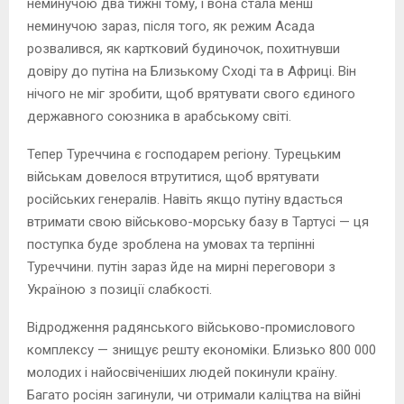
неминучою два тижні тому, і вона стала менш
неминучою зараз, після того, як режим Асада
розвалився, як картковий будиночок, похитнувши
довіру до путіна на Близькому Сході та в Африці. Він
нічого не міг зробити, щоб врятувати свого єдиного
державного союзника в арабському світі.
Тепер Туреччина є господарем регіону. Турецьким
військам довелося втрутитися, щоб врятувати
російських генералів. Навіть якщо путіну вдасться
втримати свою військово-морську базу в Тартусі — ця
поступка буде зроблена на умовах та терпінні
Туреччини. путін зараз йде на мирні переговори з
Україною з позиції слабкості.
Відродження радянського військово-промислового
комплексу — знищує решту економіки. Близько 800 000
молодих і найосвіченіших людей покинули країну.
Багато росіян загинули, чи отримали каліцтва на війні