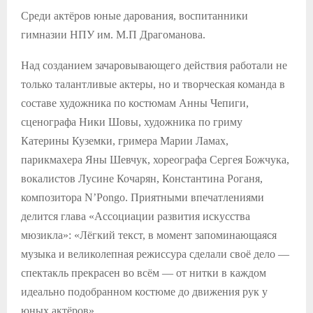
Среди актёров юные дарования, воспитанники
гимназии НПУ им. М.П Драгоманова.
Над созданием зачаровывающего действия работали не
только талантливые актеры, но и творческая команда в
составе художника по костюмам Анны Чепиги,
сценографа Ники Шовы, художника по гриму
Катерины Куземки, гримера Марии Ламах,
парикмахера Яны Шевчук, хореографа Сергея Божчука,
вокалистов Лусине Кочарян, Константина Роганя,
композитора N’Pongo. Приятными впечатлениями
делится глава «Ассоциации развития искусства
мюзикла»: «Лёгкий текст, в момент запоминающаяся
музыка и великолепная режиссура сделали своё дело —
спектакль прекрасен во всём — от нитки в каждом
идеально подобранном костюме до движения рук у
юных актёров».