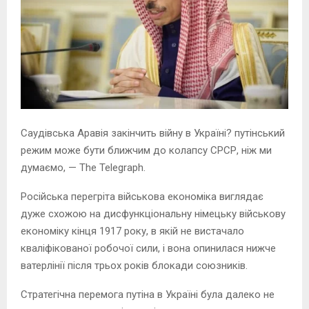
Саудівська Аравія закінчить війну в Україні? путінський
режим може бути ближчим до колапсу СРСР, ніж ми
думаємо, — The Telegraph.
Російська перегріта військова економіка виглядає
дуже схожою на дисфункціональну німецьку військову
економіку кінця 1917 року, в якій не вистачало
кваліфікованої робочої сили, і вона опинилася нижче
ватерлінії після трьох років блокади союзників.
Стратегічна перемога путіна в Україні була далеко не