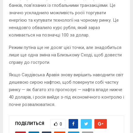
банків, пов’язаних із глобальними транзакціями. Це
значно ускладнило можливість росії торгувати
енергією та купувати технології на чорному ринку. Це
ненадовго обвалило курс рубля, який зараз
коливається на позначці 100 за долар.
Режим путіна ще не досяг цієї точки, але знадобиться
лише ще одна зміна на Близькому Сході, щоб довести
справу до гостроти.
Якщо Саудівська Аравія знову вирішить наводнити світ
дешевою сирою нафтою, щоб повернути собі частку
ринку — як багато хто прогнозує — нафта впаде нижче
40 доларів, і росія вийде з-під економічного контролю і
почне розвалюватися.
ПОДЕЛИТЬСЯ
0