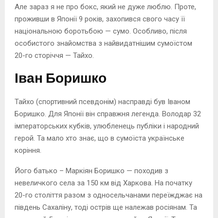
Але зараз я не про бокс, який не дуже люблю. Проте,
проживши в Японії 9 років, захопився свого часу її
національною боротьбою — сумо. Особливо, після
особистого знайомства з найвидатнішим сумоїстом
20-го сторіччя — Тайхо.
Іван Боришко
Тайхо (спортивний псевдонім) насправді був Іваном
Боришко. Для Японії він справжня легенда. Володар 32
імператорських кубків, улюбленець публіки і народний
герой. Та мало хто знає, що в сумоїста українське
коріння.
Його батько – Маркіян Боришко — походив з
невеличкого села за 150 км від Харкова. На початку
20-го століття разом з односельчанами переїжджає на
південь Сахаліну, тоді острів ще належав росіянам. Та