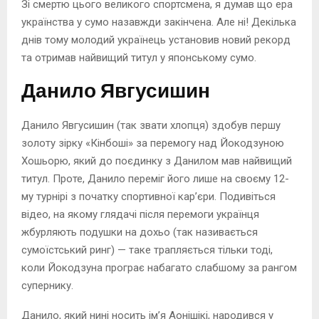
Зі смертю цього великого спортсмена, я думав що ера
українства у сумо назавжди закінчена. Але ні! Декілька
днів тому молодий українець установив новий рекорд
та отримав найвищий титул у японському сумо.
Данило Явгусишин
Данило Явгусишин (так звати хлопця) здобув першу
золоту зірку «Кінбоші» за перемогу над Йокодзуною
Хошьорю, який до поєдинку з Данилом мав найвищий
титул. Проте, Данило переміг його лише на своєму 12-
му турнірі з початку спортивної кар’єри. Подивіться
відео, на якому глядачі після перемоги українця
жбурляють подушки на дохьо (так називається
сумоїстський ринг) — таке трапляється тільки тоді,
коли Йокодзуна програє набагато слабшому за рангом
супернику.
Данило, який нині носить ім’я Аонішікі, народився у