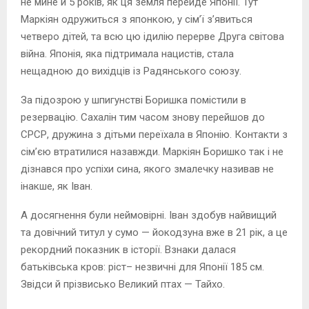
не мине й 5 років, як ця земля перейде Японії. Тут
Маркіян одружиться з японкою, у сім’ї з’явиться
четверо дітей, та всю цю ідилію перерве Друга світова
війна. Японія, яка підтримала нацистів, стала
нещадною до вихідців із Радянського союзу.
За підозрою у шпигунстві Боришка помістили в
резервацію. Сахалін тим часом знову перейшов до
СРСР, дружина з дітьми переїхала в Японію. Контакти з
сім’єю втратилися назавжди. Маркіян Боришко так і не
дізнався про успіхи сина, якого змалечку називав не
інакше, як Іван.
А досягнення були неймовірні. Іван здобув найвищий
та довічний титул у сумо — йокодзуна вже в 21 рік, а це
рекордний показник в історії. Взнаки далася
батьківська кров: ріст– незвичні для Японії 185 см.
Звідси й прізвисько Великий птах — Тайхо.