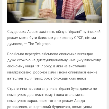
Саудівська Аравія закінчить війну в Україні? путінський
режим може бути ближчим до колапсу СРСР, ніж ми
думаємо, — The Telegraph.
Російська перегріта військова економіка виглядає
дуже схожою на дисфункціональну німецьку військову
економіку кінця 1917 року, в якій не вистачало
кваліфікованої робочої сили, і вона опинилася нижче
ватерлінії після трьох років блокади союзників.
Стратегічна перемога путіна в Україні була далеко не
неминучою два тижні тому, і вона стала менш
неминучою зараз, після того, як режим Асада
розвалився, як картковий будиночок, похитнувши