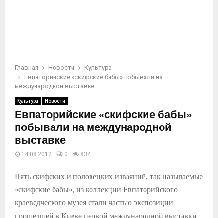
Главная
Новости
Культура
Евпаторийские «скифские бабы» побывали на
международной выставке
Культура
Новости
Евпаторийские «скифские бабы»
побывали на международной
выставке
14.08.2012
0
834
Пять скифских и половецких изваяний, так называемые
«скифские бабы», из коллекции Евпаторийского
краеведческого музея стали частью экспозиции
прошедшей в Киеве первой международной выставки