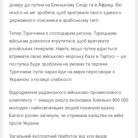
довіру до путіна на Близькому Сході та в Африці. Він
нічого не міг зробити, щоб врятувати свого єдиного
державного союзника в арабському світі.
Тепер Туреччина є господарем регіону. Турецьким
військам довелося втрутитися, щоб врятувати
російських генералів. Навіть якщо путіну вдасться
втримати свою військово-морську базу в Тартусі — ця
поступка буде зроблена на умовах та терпінні
Туреччини. путін зараз йде на мирні переговори з
Україною з позиції слабкості.
Відродження радянського військово-промислового
комплексу — знищує решту економіки. Близько 800 000
молодих і найосвіченіших людей покинули країну.
Багато росіян загинули, чи отримали каліцтва на війні
проти України.
Загальний експортний прибуток від усіх видів