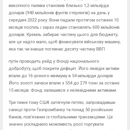
викопного палива становив близько 1,2 мільярда
доларів (940 мільйонів фунтів стерлінгів) на день у
середині 2022 року. Вони падали протягом останніх 10
місяців поспіль і зараз ледве становлять 600 мільйонів
доларів. Кремль забирає частину цього для бюджету,
але це надто мало, щоб фінансувати військову машину,
яка так чи інакше поглинає десяту частину ВВП.
путін проводить рейд у Фонді національного
добробуту, щоб покрити дефіцит. Його ліквідні активи
впали до 16-річного мінімуму в 54 мільярди доларів.
Його золоті запаси впали з 554 до 279 тонн за останні
15 місяців. Фонд залишився з неліквідними активами.
Три тижні тому США затягнули петлю, запровадивши
санкції проти Газпромбанку та понад 50 російських
банків, пов’язаних із глобальними транзакціями. Це
значно ускладнило можливість росії торгувати