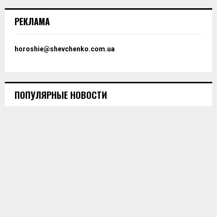
РЕКЛАМА
horoshie@shevchenko.com.ua
ПОПУЛЯРНЫЕ НОВОСТИ
Саудівська Аравія закінчить війну в Україні?