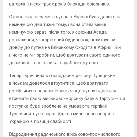
ватерлінії після трьох років блокади союзників.
Стратегічна перемога путіна в Україні була далеко не
неминучою два тижні тому, і вона стала менш
неминучою зараз, після того, як режим Асада
розвалився, як картковий будиночок, похитнувши
довіру до путіна на Близькому Сході та в Африці. Він
нічого не міг зробити, щоб врятувати свого єдиного
державного союзника в арабському світі.
Тепер Туреччина є господарем регіону. Турецьким
військам довелося втрутитися, щоб врятувати
російських генералів. Навіть якщо путіну вдасться
втримати свою військово-морську базу в Тартусі — ця
поступка буде зроблена на умовах та терпінні
Туреччини. путін зараз йде на мирні переговори з
Україною з позиції слабкості.
Відродження радянського військово-промислового