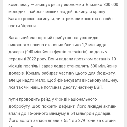
комплексу — знищує решту економіки. Близько 800 000
молодих і найосвіченіших людей покинули країну.
Багато росіян загинули, чи отримали каліцтва на війні
проти України.
Загальний експортний прибуток від усіх видів
викопного палива становив близько 1,2 мільярда
доларів (940 мільйонів фунтів стерлінгів) на день у
середині 2022 року. Вони падали протягом останніх 10
місяців поспіль і зараз ледве становлять 600 мільйонів
доларів. Кремль забирає частину цього для бюджету,
але це надто мало, щоб фінансувати військову машину,
яка так чи інакше поглинає десяту частину ВВП.
путін проводить рейд у Фонді національного
добробуту, щоб покрити дефіцит. Його ліквідні активи
впали до 16-річного мінімуму в 54 мільярди доларів.
Його золоті запаси впали з 554 до 279 тонн за останні