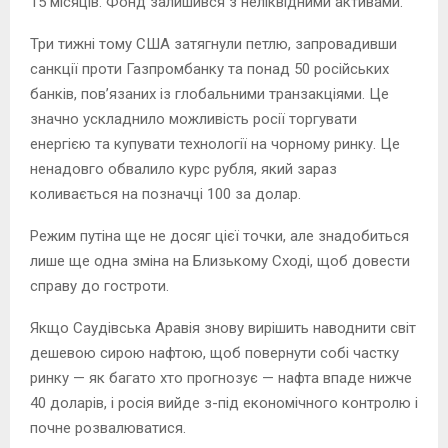
15 місяців. Фонд залишився з неліквідними активами.
Три тижні тому США затягнули петлю, запровадивши
санкції проти Газпромбанку та понад 50 російських
банків, пов’язаних із глобальними транзакціями. Це
значно ускладнило можливість росії торгувати
енергією та купувати технології на чорному ринку. Це
ненадовго обвалило курс рубля, який зараз
коливається на позначці 100 за долар.
Режим путіна ще не досяг цієї точки, але знадобиться
лише ще одна зміна на Близькому Сході, щоб довести
справу до гостроти.
Якщо Саудівська Аравія знову вирішить наводнити світ
дешевою сирою нафтою, щоб повернути собі частку
ринку — як багато хто прогнозує — нафта впаде нижче
40 доларів, і росія вийде з-під економічного контролю і
почне розвалюватися.