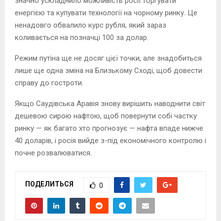
значно ускладнило можливість росії торгувати
енергією та купувати технології на чорному ринку. Це
ненадовго обвалило курс рубля, який зараз
коливається на позначці 100 за долар.
Режим путіна ще не досяг цієї точки, але знадобиться
лише ще одна зміна на Близькому Сході, щоб довести
справу до гостроти.
Якщо Саудівська Аравія знову вирішить наводнити світ
дешевою сирою нафтою, щоб повернути собі частку
ринку — як багато хто прогнозує — нафта впаде нижче
40 доларів, і росія вийде з-під економічного контролю і
почне розвалюватися.
ПОДЕЛИТЬСЯ
0