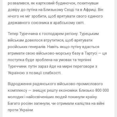
розвалився, як картковий будиночок, похитнувши
довіру до путіна на Близькому Сході та в Африці. Він
нічого не міг зробити, щоб врятувати свого єдиного
державного союзника в арабському світі.
Тепер Туреччина є господарем регіону. Турецьким
військам довелося втрутитися, щоб врятувати
російських генералів. Навіть якщо путіну вдасться
втримати свою військово-морську базу в Тартусі — ця
поступка буде зроблена на умовах та терпінні
Туреччини. путін зараз йде на мирні переговори з
Україною з позиції слабкості.
Відродження радянського військово-промислового
комплексу — знищує решту економіки. Близько 800 000
молодих і найосвіченіших людей покинули країну.
Багато росіян загинули, чи отримали каліцтва на війні
проти України.