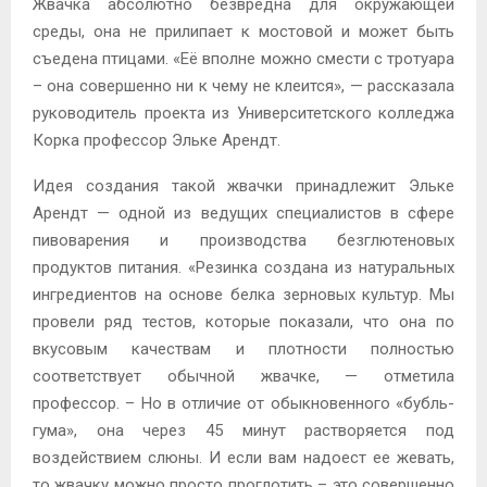
Жвачка абсолютно безвредна для окружающей
среды, она не прилипает к мостовой и может быть
съедена птицами. «Её вполне можно смести с тротуара
– она совершенно ни к чему не клеится», — рассказала
руководитель проекта из Университетского колледжа
Корка профессор Эльке Арендт.
Идея создания такой жвачки принадлежит Эльке
Арендт — одной из ведущих специалистов в сфере
пивоварения и производства безглютеновых
продуктов питания. «Резинка создана из натуральных
ингредиентов на основе белка зерновых культур. Мы
провели ряд тестов, которые показали, что она по
вкусовым качествам и плотности полностью
соответствует обычной жвачке, — отметила
профессор. – Но в отличие от обыкновенного «бубль-
гума», она через 45 минут растворяется под
воздействием слюны. И если вам надоест ее жевать,
то жвачку можно просто проглотить – это совершенно