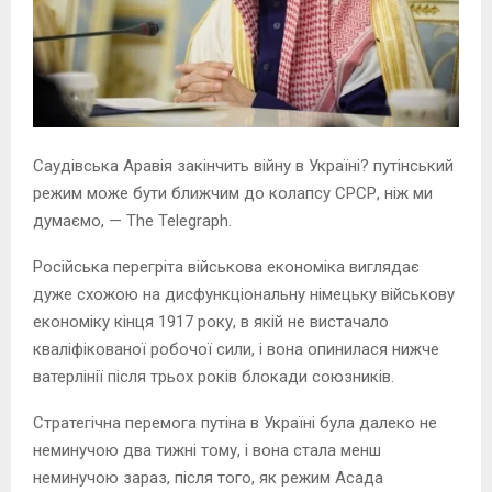
Саудівська Аравія закінчить війну в Україні? путінський
режим може бути ближчим до колапсу СРСР, ніж ми
думаємо, — The Telegraph.
Російська перегріта військова економіка виглядає
дуже схожою на дисфункціональну німецьку військову
економіку кінця 1917 року, в якій не вистачало
кваліфікованої робочої сили, і вона опинилася нижче
ватерлінії після трьох років блокади союзників.
Стратегічна перемога путіна в Україні була далеко не
неминучою два тижні тому, і вона стала менш
неминучою зараз, після того, як режим Асада