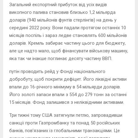
Загальний експортний прибуток від усіх видів
викопного палива становив близько 1,2 мільярда
доларів (940 мільйонів фунтів стерлінгів) на день у
середині 2022 року. Вони падали протягом останніх 10
місяців поспіль і зараз ледве становлять 600 мільйонів
доларів. Кремль забирає частину цього для бюджету,
але це надто мало, щоб фінансувати військову машину,
яка так чи інакше поглинає десяту частину ВВП.
путін проводить рейд у Фонді національного
добробуту, щоб покрити дефіцит. Його ліквідні активи
впали до 16-річного мінімуму в 54 мільярди доларів.
Його золоті запаси впали з 554 до 279 тонн за останні
15 місяців. Фонд залишився з неліквідними активами.
Три тижні тому США затягнули петлю, запровадивши
санкції проти Газпромбанку та понад 50 російських
банків, пов’язаних із глобальними транзакціями. Це