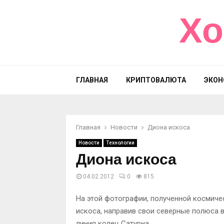
Хо
ГЛАВНАЯ
КРИПТОВАЛЮТА
ЭКОН
Главная
Новости
Диона искоса
Новости
Технологии
Диона искоса
04.02.2012
0
815
На этой фотографии, полученной космичес
искоса, направив свои северные полюса в
линия колец Сатурна.