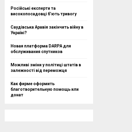
Російські експерти та
високопосадовці бʼють тривогу
Саудівська Аравія закінчить війну в
Україні?
Новая платформа DARPA для
обслуживания спутников
Можливі зміни у політиці штатів в
залежності від переможця
Как фирме оформить
благотворительную помощь или
донат