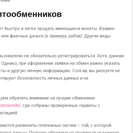
ения.
птообменников
т быстро и легко продать имеющиеся монеты. Взамен
или фиатные деньги (к примеру, рубли). Другие виды
ьзователю не обязательно регистрироваться. Хотя, данная
Однако, при оформлении заявки на обмен важно указать
кты и другую личную информацию. Солгав, вы рискуете не
нтируют безопасность личных данных и не
уем обратить внимание на лучшие обменники
/obmenniki/
, где собраны проверенные сервисы с
утацией.
аются реквизиты платежных систем – той, с которой
дятся деньги. Поэтому обязательно проверьте указанную