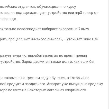
ельгийских студентов, обучающихся по курсу
позволят подзаряжать gsm-устройство или mp3-плеер от
елосипеде.
ак только велосипедист набирает скорость в 7 км/ч.
рить процесс, нет никакого смысла», – уточняет Зино Ван
разует энергию, вырабатываемую во время трения
-устройство. Заряд держится также долго, как если бы
а экзамене на третьем году обучения, в который по
ой продукт и продать его. Аппарат уже выпущен в продажу
коре появится в некоторых магазинах спортивного