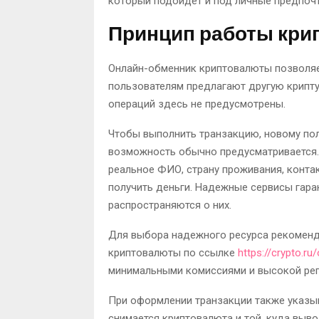
который подойдет и под личные предпочт
Принцип работы кри
Онлайн-обменник криптовалюты позволяе
пользователям предлагают другую крипту 
операций здесь не предусмотрены.
Чтобы выполнить транзакцию, новому пол
возможность обычно предусматривается. 
реальное ФИО, страну проживания, конта
получить деньги. Надежные сервисы гара
распространяются о них.
Для выбора надежного ресурса рекоменд
криптовалюты по ссылке
https://crypto.ru
минимальными комиссиями и высокой реп
При оформлении транзакции также указыв
снимается криптовалюта и той, куда выво