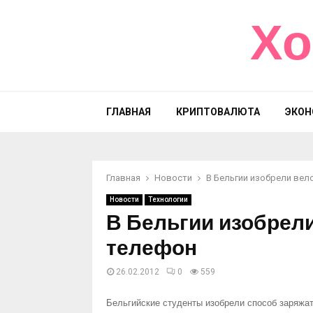
Хо
ГЛАВНАЯ
КРИПТОВАЛЮТА
ЭКОН
Главная
Новости
В Бельгии изобрели ве
Новости
Технологии
В Бельгии изобрел
телефон
26.02.2012
0
559
Бельгийские студенты изобрели способ заряжа