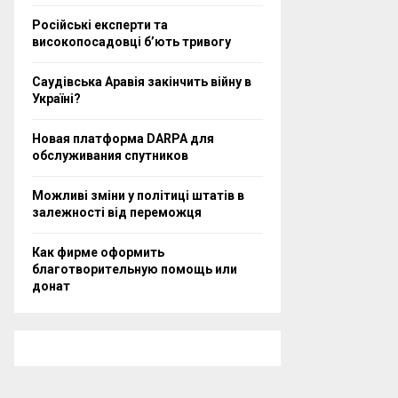
Російські експерти та
високопосадовці бʼють тривогу
Саудівська Аравія закінчить війну в
Україні?
Новая платформа DARPA для
обслуживания спутников
Можливі зміни у політиці штатів в
залежності від переможця
Как фирме оформить
благотворительную помощь или
донат