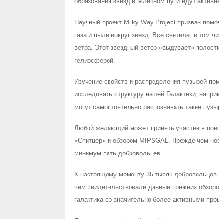
образования звезд в Млечном пути идут активне
Научный проект Milky Way Project призван пом
газа и пыли вокруг звезд. Все светила, в том 
ветра. Этот звездный ветер «выдувает» полост
гелиосферой.
Изучение свойств и распределения пузырей пом
исследовать структуру нашей Галактики, напри
могут самостоятельно распознавать такие пузы
Любой желающий может принять участие в пои
«Спитцер» и обзором MIPSGAL. Прежде чем новы
минимум пять добровольцев.
К настоящему моменту 35 тысяч добровольцев о
чем свидетельствовали данные прежних обзоров
галактика со значительно более активными про