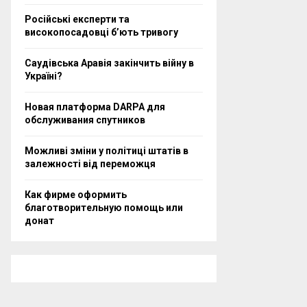
Російські експерти та
високопосадовці бʼють тривогу
Саудівська Аравія закінчить війну в
Україні?
Новая платформа DARPA для
обслуживания спутников
Можливі зміни у політиці штатів в
залежності від переможця
Как фирме оформить
благотворительную помощь или
донат