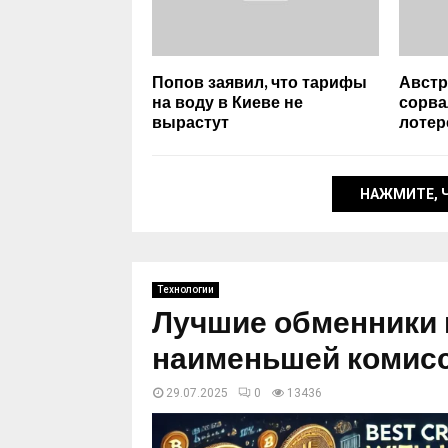
Попов заявил, что тарифы
Австр
на воду в Киеве не
сорва
вырастут
лотер
НАЖМИТЕ, 
Технологии
Лучшие обменники 
наименьшей комис
29.07.2025
0
13436