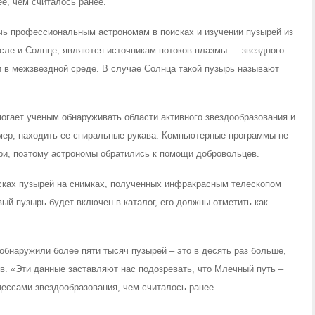
е, чем считалось ранее.
очь профессиональным астрономам в поисках и изучении пузырей из
числе и Солнце, являются источникам потоков плазмы — звездного
и в межзвездной среде. В случае Солнца такой пузырь называют
огает ученым обнаруживать области активного звездообразования и
мер, находить ее спиральные рукава. Компьютерные программы не
ри, поэтому астрономы обратились к помощи добровольцев.
сках пузырей на снимках, полученных инфракрасным телескопом
й пузырь будет включен в каталог, его должны отметить как
бнаружили более пяти тысяч пузырей – это в десять раз больше,
. «Эти данные заставляют нас подозревать, что Млечный путь –
цессами звездообразования, чем считалось ранее.