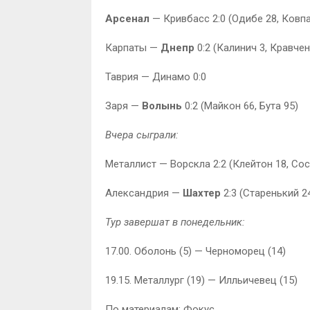
Арсенал
— Кривбасс 2:0 (Одибе 28, Ковпа
Карпаты —
Днепр
0:2 (Калинич 3, Кравчен
Таврия — Динамо 0:0
Заря —
Волынь
0:2 (Майкон 66, Бута 95)
Вчера сыграли:
Металлист — Ворскла 2:2 (Клейтон 18, Сос
Александрия —
Шахтер
2:3 (Старенький 2
Тур завершат в понедельник:
17.00. Оболонь (5) — Черноморец (14)
19.15. Металлург (19) — Илльичевец (15)
По материалам: Фокус