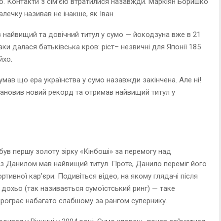
ію. Контакти з сім’єю втратилися назавжди. Маркіян Боришко
алечку називав не інакше, як Іван.
в найвищий та довічний титул у сумо — йокодзуна вже в 21
наки далася батьківська кров: ріст– незвичні для Японії 185
йхо.
умав що ера українства у сумо назавжди закінчена. Але ні!
тановив новий рекорд та отримав найвищий титул у
ув першу золоту зірку «Кінбоші» за перемогу над
 Данилом мав найвищий титул. Проте, Данило переміг його
ртивної кар’єри. Подивіться відео, на якому глядачі після
дохьо (так називається сумоїстський ринг) — таке
програє набагато слабшому за рангом супернику.