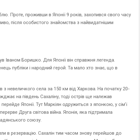
блю. Проте, проживши в Японії 9 років, захопився свого часу
иво, після особистого знайомства з найвидатнішим
ув Іваном Боришко. Для Японії він справжня легенда.
нець публіки і народний герой. Та мало хто знає, що в
 з невеличкого села за 150 км від Харкова. На початку 20-
жджає на південь Сахаліну, тоді острів ще належав
я перейде Японії. Тут Маркіян одружиться з японкою, у сім’ї
 перерве Друга світова війна. Японія, яка підтримала
Радянського союзу.
или в резервацію. Сахалін тим часом знову перейшов до