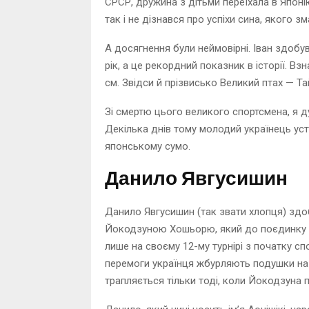
СРСР, дружина з дітьми переїхала в Япон
так і не дізнався про успіхи сина, якого зм
А досягнення були неймовірні. Іван здобу
рік, а це рекордний показник в історії. Вз
см. Звідси й прізвисько Великий птах — Та
Зі смертю цього великого спортсмена, я д
Декілька днів тому молодий українець ус
японському сумо.
Данило Явгусишин
Данило Явгусишин (так звати хлопця) здоб
Йокодзуною Хошьорю, який до поєдинку з
лише на своєму 12-му турнірі з початку спо
перемоги українця жбурляють подушки на 
трапляється тільки тоді, коли Йокодзуна 