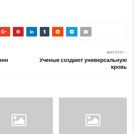
NEXT POST
онн
Ученые создают универсальную
кровь