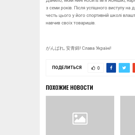
Данило, який нині носить ім’я Аонішікі, н
з семи років. Після успішного виступу на дв
честь цього у його спортивній школі влашт
навчив своїх товаришів.
がんばれ, 安青錦! Слава Україні!
ПОДЕЛИТЬСЯ
0
ПОХОЖИЕ НОВОСТИ