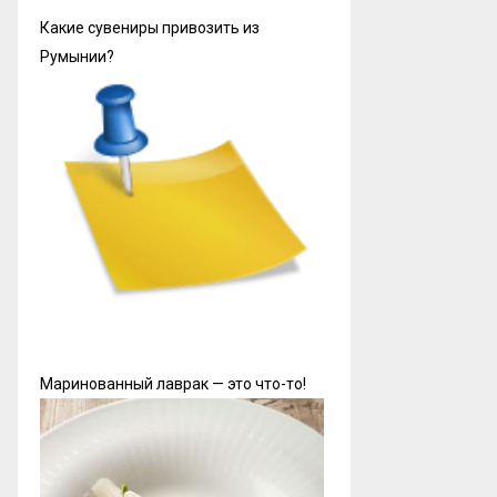
Какие сувениры привозить из
Румынии?
Маринованный лаврак — это что-то!