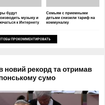
ры будут
Семьям с приемными
оизводить музыку и
детьми снизили тариф на
ючаться к Интернету
коммуналку
ЧТОБЫ ПРОКОММЕНТИРОВАТЬ
в новий рекорд та отримав
японському сумо