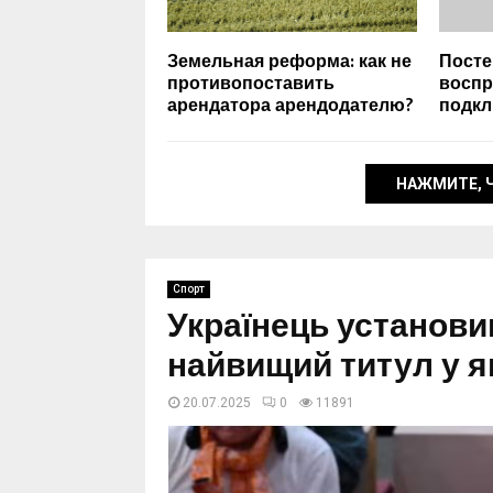
Земельная реформа: как не
Посте
противопоставить
воспр
арендатора арендодателю?
подкл
НАЖМИТЕ, 
Спорт
Українець установи
найвищий титул у 
20.07.2025
0
11891