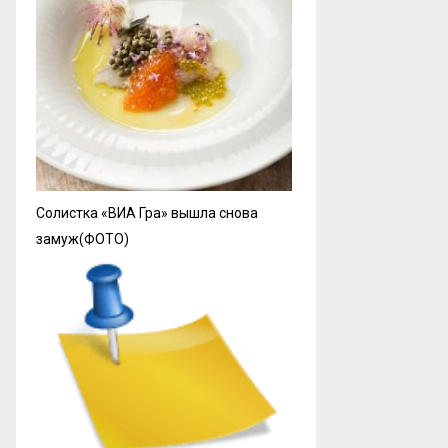
Солистка «ВИА Гра» вышла снова
замуж(ФОТО)