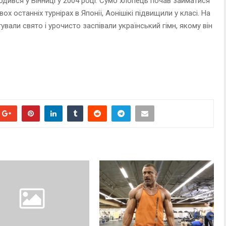
ародився у Вінниці у 2004 році. Сумо хлопець почав займатися
ох останніх турнірах в Японії, Аонішікі підвищили у класі. На
ували свято і урочисто заспівали український гімн, якому він