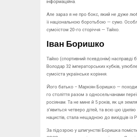
інформаційна.
Але зараз я не про бокс, який не дуже лю
її національною боротьбою — сумо. Особл
сумоїстом 20-го сторіччя — Тайхо.
Іван Боришко
Тайхо (спортивний псевдонім) насправді б
Володар 32 імператорських кубків, улюбле
сумоїста українське коріння.
Його батько – Маркіян Боришко — походив
го століття разом з односельчанами переї
росіянам. Та не мине й 5 років, як ця земл
з’явиться четверо дітей, та всю цю ідилію
нацистів, стала нещадною до вихідців із 
За підозрою у шпигунстві Боришка поміст