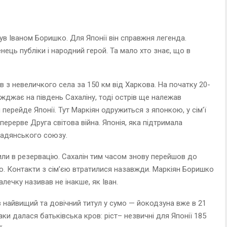
ув Іваном Боришко. Для Японії він справжня легенда.
нець публіки і народний герой. Та мало хто знає, що в
 з невеличкого села за 150 км від Харкова. На початку 20-
жджає на південь Сахаліну, тоді острів ще належав
я перейде Японії. Тут Маркіян одружиться з японкою, у сім’ї
 перерве Друга світова війна. Японія, яка підтримала
Радянського союзу.
или в резервацію. Сахалін тим часом знову перейшов до
ію. Контакти з сім’єю втратилися назавжди. Маркіян Боришко
алечку називав не інакше, як Іван.
в найвищий та довічний титул у сумо — йокодзуна вже в 21
наки далася батьківська кров: ріст– незвичні для Японії 185