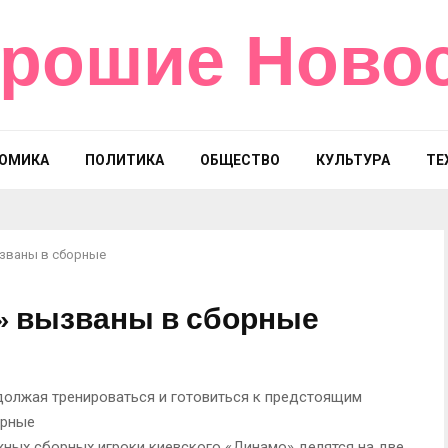
рошие Ново
ОМИКА
ПОЛИТИКА
ОБЩЕСТВО
КУЛЬТУРА
ТЕ
ызваны в сборные
о» вызваны в сборные
одолжая тренироваться и готовиться к предстоящим
орные
ных сборных игроки киевского «Динамо» делятся на две