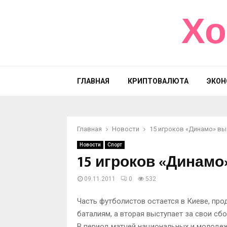
Хо
ГЛАВНАЯ
КРИПТОВАЛЮТА
ЭКОН
Главная
Новости
15 игроков «Динамо» в
Новости
Спорт
15 игроков «Динам
09.11.2011
0
532
Часть футболистов остается в Киеве, пр
баталиям, а вторая выступает за свои сб
В период матчей национальных и молодеж