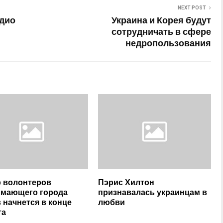
NEXT POST
адио
Украина и Корея будут
сотрудничать в сфере
недропользования
 волонтеров
Пэрис Хилтон
мающего города
признавалась украинцам в
 начнется в конце
любви
та