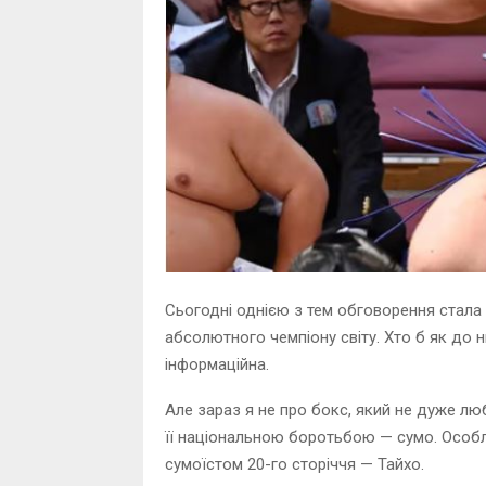
Сьогодні однією з тем обговорення стала
абсолютного чемпіону світу. Хто б як до н
інформаційна.
Але зараз я не про бокс, який не дуже лю
її національною боротьбою — сумо. Особл
сумоїстом 20-го сторіччя — Тайхо.