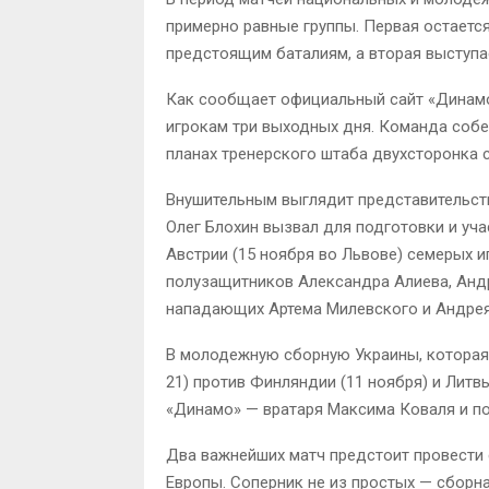
примерно равные группы. Первая остается
предстоящим баталиям, а вторая выступа
Как сообщает официальный сайт «Динамо
игрокам три выходных дня. Команда собер
планах тренерского штаба двухсторонка
Внушительным выглядит представительст
Олег Блохин вызвал для подготовки и уча
Австрии (15 ноября во Львове) семерых и
полузащитников Александра Алиева, Андр
нападающих Артема Милевского и Андре
В молодежную сборную Украины, которая 
21) против Финляндии (11 ноября) и Литв
«Динамо» — вратаря Максима Коваля и п
Два важнейших матч предстоит провести
Европы. Соперник не из простых — сборна