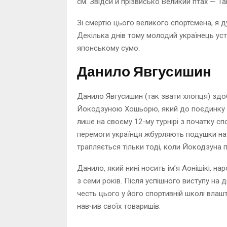
см. Звідси й прізвисько Великий птах — Та
Зі смертю цього великого спортсмена, я д
Декілька днів тому молодий українець ус
японському сумо.
Данило Явгусишин
Данило Явгусишин (так звати хлопця) здоб
Йокодзуною Хошьорю, який до поєдинку з
лише на своєму 12-му турнірі з початку спо
перемоги українця жбурляють подушки на 
трапляється тільки тоді, коли Йокодзуна 
Данило, який нині носить ім’я Аонішікі, н
з семи років. Після успішного виступу на дв
честь цього у його спортивній школі влашт
навчив своїх товаришів.