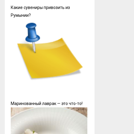
Какие сувениры привозить из
Румынии?
Маринованный лаврак — это что-то!