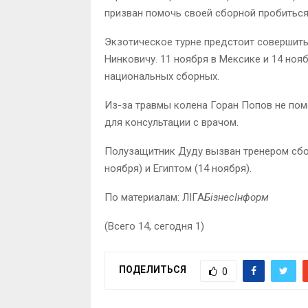
призван помочь своей сборной пробитьс
Экзотическое турне предстоит совершит
Нинковичу. 11 ноября в Мексике и 14 но
национальных сборных.
Из-за травмы колена Горан Попов не по
для консультации с врачом.
Полузащитник Дуду вызван тренером сбо
ноября) и Египтом (14 ноября).
По материалам: ЛIГА
БiзнесIнформ
(Всего 14, сегодня 1)
ПОДЕЛИТЬСЯ
0