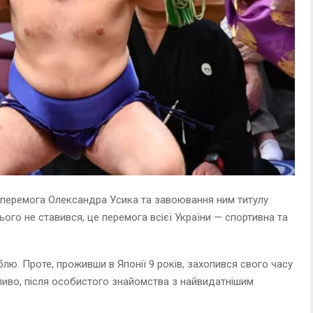
 перемога Олександра Усика та завоювання ним титулу
ього не ставився, це перемога всієї України — спортивна та
блю. Проте, проживши в Японії 9 років, захопився свого часу
иво, після особистого знайомства з найвидатнішим