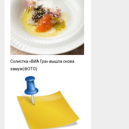
Солистка «ВИА Гра» вышла снова
замуж(ФОТО)