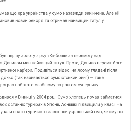
йхо.
умав що ера українства у сумо назавжди закінчена. Але ні!
тановив новий рекорд та отримав найвищий титул у
ув першу золоту зірку «Кінбоші» за перемогу над
 Данилом мав найвищий титул. Проте, Данило переміг його
ртивної кар’єри. Подивіться відео, на якому глядачі після
дохьо (так називається сумоїстський ринг) — таке
програє набагато слабшому за рангом супернику.
ародився у Вінниці у 2004 році. Сумо хлопець почав займатися
ох останніх турнірах в Японії, Аонішікі підвищили у класі. На
ували свято і урочисто заспівали український гімн, якому він