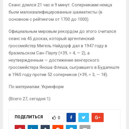
Сеанс длился 21 час и 9 минут. Соперниками немца
были малоквалифицированные шахматисты (в
основном с рейтингом от 1700 до 1000).
Официальным мировым рекордом до этого считался
сеанс на 45 досках, который аргентинский
гроссмейстер Мигель Найдорф дал в 1947 году в
бразильском Сан-Паулу (+39, = 4, — 2), а
неутвержденным — достижение венгерского
гроссмейстера Яноша Флеша, сыгравшего в Будапеште
в 1960 году против 52 соперников (+39, = 3, — 18).
По материалам: Укринформ
(Всего 27, сегодня 1)
ПОДЕЛИТЬСЯ
0