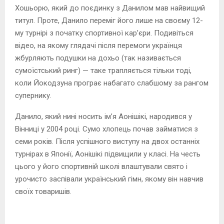
Хошьорю, який до поєдинку з Данилом мав найвищий
титул. Проте, Данило переміг його лише на своєму 12-
му турнірі з початку спортивної кар’єри. Подивіться
відео, на якому глядачі після перемоги українця
жбурляють подушки на дохьо (так називається
сумоїстський ринг) — таке трапляється тільки тоді,
коли Йокодзуна програє набагато слабшому за рангом
супернику.
Данило, який нині носить ім’я Аонішікі, народився у
Вінниці у 2004 році. Сумо хлопець почав займатися з
семи років. Після успішного виступу на двох останніх
турнірах в Японії, Аонішікі підвищили у класі. На честь
цього у його спортивній школі влаштували свято і
урочисто заспівали український гімн, якому він навчив
своїх товаришів.