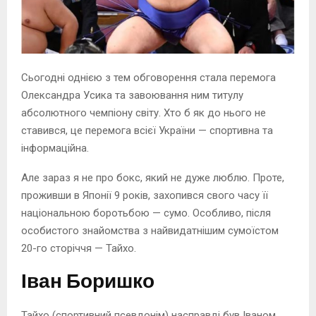
Сьогодні однією з тем обговорення стала перемога
Олександра Усика та завоювання ним титулу
абсолютного чемпіону світу. Хто б як до нього не
ставився, це перемога всієї України — спортивна та
інформаційна.
Але зараз я не про бокс, який не дуже люблю. Проте,
проживши в Японії 9 років, захопився свого часу її
національною боротьбою — сумо. Особливо, після
особистого знайомства з найвидатнішим сумоїстом
20-го сторіччя — Тайхо.
Іван Боришко
Тайхо (спортивний псевдонім) насправді був Іваном