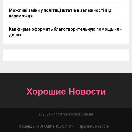
Можливі зміни у політиці штатів в залежності від
переможця
Как фирме оформить благотворительную помощь или
донат
Хорошие Новости
@2021 - horoshienovosti.com.ua
Команда «ХОРОШИеНОВОСТИ»
Прислать новость