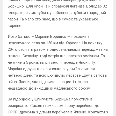
Боришко. Для Японії він справжня легенда. Володар 32
імператорських кубків, улюбленець публіки і народний
герой. Та мало хто знає, що в сумоїста українське
коріння.
Його батько – Маркіян Боришко — походив з
невеличкого села за 150 км від Харкова. На початку
20-го століття разом з односельчанами переїжджає на
південь Сахаліну, тоді острів ще належав росіянам. Та
не мине й 5 років, як ця земля перейде Японії. Тут
Маркіян одружиться з японкою, у сім’ї з’явиться
четверо дітей, та всю цю ідилію перерве Друга світова
війна. Японія, яка підтримала нацистів, стала
нещадною до вихідців із Радянського союзу.
За підозрою у шпигунстві Боришка помістили в
резервацію. Сахалін тим часом знову перейшов до
СРСР, дружина з дітьми переїхала в Японію. Контакти з