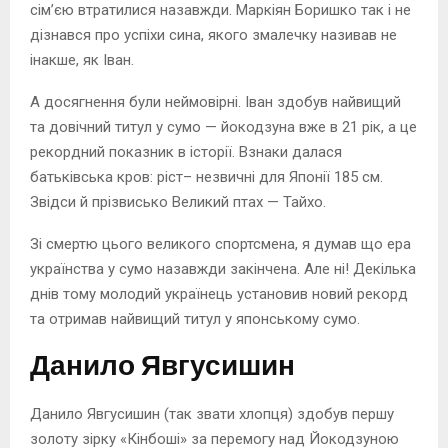
сім’єю втратилися назавжди. Маркіян Боришко так і не
дізнався про успіхи сина, якого змалечку називав не
інакше, як Іван.
А досягнення були неймовірні. Іван здобув найвищий
та довічний титул у сумо — йокодзуна вже в 21 рік, а це
рекордний показник в історії. Взнаки далася
батьківська кров: ріст– незвичні для Японії 185 см.
Звідси й прізвисько Великий птах — Тайхо.
Зі смертю цього великого спортсмена, я думав що ера
українства у сумо назавжди закінчена. Але ні! Декілька
днів тому молодий українець установив новий рекорд
та отримав найвищий титул у японському сумо.
Данило Явгусишин
Данило Явгусишин (так звати хлопця) здобув першу
золоту зірку «Кінбоші» за перемогу над Йокодзуною