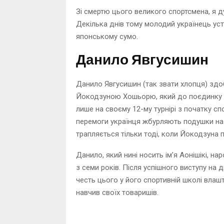
Зі смертю цього великого спортсмена, я д
Декілька днів тому молодий українець ус
японському сумо.
Данило Явгусишин
Данило Явгусишин (так звати хлопця) здоб
Йокодзуною Хошьорю, який до поєдинку з
лише на своєму 12-му турнірі з початку спо
перемоги українця жбурляють подушки на 
трапляється тільки тоді, коли Йокодзуна 
Данило, який нині носить ім’я Аонішікі, н
з семи років. Після успішного виступу на дв
честь цього у його спортивній школі влашт
навчив своїх товаришів.