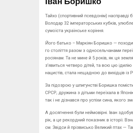
Іван Боришко
Тайхо (спортивний псевдонім) насправді б
Володар 32 імператорських кубків, улюбле
сумоїста українське коріння.
Його батько – Маркіян Боришко — походив
го століття разом з односельчанами переї
росіянам. Та не мине й 5 років, як ця земл
з’явиться четверо дітей, та всю цю ідилію
нацистів, стала нещадною до вихідців із 
За підозрою у шпигунстві Боришка поміст
СРСР, дружина з дітьми переїхала в Япон
так і не дізнався про успіхи сина, якого зм
А досягнення були неймовірні. Іван здобу
рік, а це рекордний показник в історії. Вз
см. Звідси й прізвисько Великий птах — Та