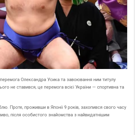
 перемога Олександра Усика та завоювання ним титулу
ього не ставився, це перемога всієї України — спортивна та
блю. Проте, проживши в Японії 9 років, захопився свого часу
иво, після особистого знайомства з найвидатнішим