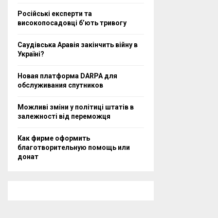
Російські експерти та
високопосадовці бʼють тривогу
Саудівська Аравія закінчить війну в
Україні?
Новая платформа DARPA для
обслуживания спутников
Можливі зміни у політиці штатів в
залежності від переможця
Как фирме оформить
благотворительную помощь или
донат