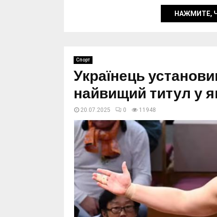
НАЖМИТЕ, 
Спорт
Українець установи
найвищий титул у 
20.07.2025
0
11948