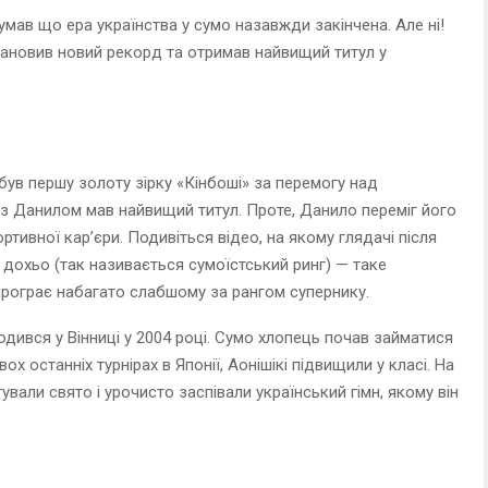
умав що ера українства у сумо назавжди закінчена. Але ні!
тановив новий рекорд та отримав найвищий титул у
ув першу золоту зірку «Кінбоші» за перемогу над
 Данилом мав найвищий титул. Проте, Данило переміг його
ртивної кар’єри. Подивіться відео, на якому глядачі після
дохьо (так називається сумоїстський ринг) — таке
програє набагато слабшому за рангом супернику.
ародився у Вінниці у 2004 році. Сумо хлопець почав займатися
ох останніх турнірах в Японії, Аонішікі підвищили у класі. На
ували свято і урочисто заспівали український гімн, якому він