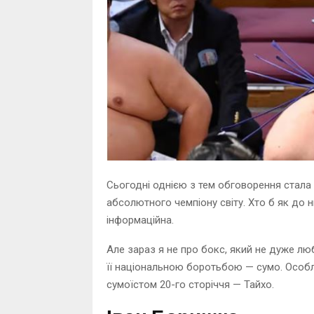
Сьогодні однією з тем обговорення стала
абсолютного чемпіону світу. Хто б як до н
інформаційна.
Але зараз я не про бокс, який не дуже лю
її національною боротьбою — сумо. Особл
сумоїстом 20-го сторіччя — Тайхо.