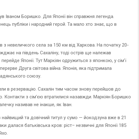
ув Іваном Боришко. Для Японії він справжня легенда.
нець публіки і народний герой. Та мало хто знає, що в
 з невеличкого села за 150 км від Харкова. На початку 20-
жджає на південь Сахаліну, тоді острів ще належав
я перейде Японії. Тут Маркіян одружиться з японкою, у сім’ї
 перерве Друга світова війна. Японія, яка підтримала
Радянського союзу.
или в резервацію. Сахалін тим часом знову перейшов до
ію. Контакти з сім’єю втратилися назавжди. Маркіян Боришко
алечку називав не інакше, як Іван.
в найвищий та довічний титул у сумо — йокодзуна вже в 21
наки далася батьківська кров: ріст– незвичні для Японії 185
йхо.