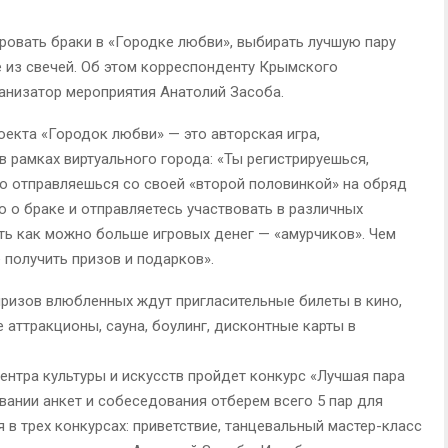
ировать браки в «Городке любви», выбирать лучшую пару
 из свечей. Об этом корреспонденту Крымского
анизатор мероприятия Анатолий Засоба.
роекта «Городок любви» — это авторская игра,
 рамках виртуального города: «Ты регистрируешься,
го отправляешься со своей «второй половинкой» на обряд
 о браке и отправляетесь участвовать в различных
ать как можно больше игровых денег — «амурчиков». Чем
 получить призов и подарков».
призов влюбленных ждут пригласительные билеты в кино,
 аттракционы, сауна, боулинг, дисконтные карты в
ентра культуры и искусств пройдет конкурс «Лучшая пара
вании анкет и собеседования отберем всего 5 пар для
я в трех конкурсах: приветствие, танцевальный мастер-класс