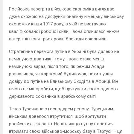
Російська перегріта військова економіка виглядає
дуже схожою на дисфункціональну німецьку військову
економіку кінця 1917 року, в якій не вистачало
кваліфікованої робочої сили, і вона опинилася нижче
ватерлінії після трьох років блокади союзників.
Стратегічна перемога путіна в Україні була далеко не
неминучою два тижні тому, і вона стала менш
неминучою зараз, після того, як режим Асада
розвалився, як картковий будиночок, похитнувши
довіру до путіна на Близькому Сході та в Африці. Він
нічого не міг зробити, щоб врятувати свого єдиного
державного союзника в арабському світі.
Тепер Туреччина є господарем регіону. Турецьким
військам довелося втрутитися, щоб врятувати
російських генералів. Навіть якщо путіну вдасться
втримати свою військово-морську базу в Тартусі — ця