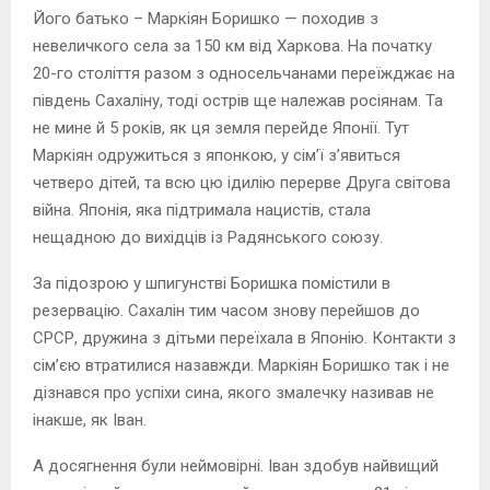
Його батько – Маркіян Боришко — походив з
невеличкого села за 150 км від Харкова. На початку
20-го століття разом з односельчанами переїжджає на
південь Сахаліну, тоді острів ще належав росіянам. Та
не мине й 5 років, як ця земля перейде Японії. Тут
Маркіян одружиться з японкою, у сім’ї з’явиться
четверо дітей, та всю цю ідилію перерве Друга світова
війна. Японія, яка підтримала нацистів, стала
нещадною до вихідців із Радянського союзу.
За підозрою у шпигунстві Боришка помістили в
резервацію. Сахалін тим часом знову перейшов до
СРСР, дружина з дітьми переїхала в Японію. Контакти з
сім’єю втратилися назавжди. Маркіян Боришко так і не
дізнався про успіхи сина, якого змалечку називав не
інакше, як Іван.
А досягнення були неймовірні. Іван здобув найвищий