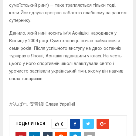
сумоїстський ринг) — таке трапляється тільки тоді,
коли Йокодзуна програє набагато слабшому за рангом
супернику.
Данило, який нині носить ім’я Аонішікі, народився у
Вінниці у 2004 році. Сумо хлопець почав займатися з
семи років. Після успішного виступу на двох останніх
турнірах в Японії, Аонішікі підвищили у класі. На честь
цього у його спортивній школі влаштували свято і
урочисто заспівали український гімн, якому він навчив
своїх товаришів.
がんばれ, 安青錦! Слава Україні!
ПОДЕЛИТЬСЯ
0