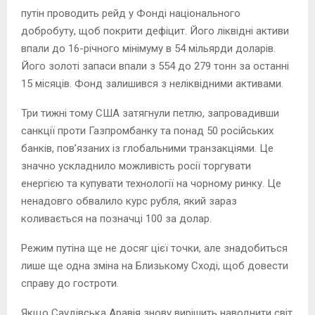
путін проводить рейд у Фонді національного
добробуту, щоб покрити дефіцит. Його ліквідні активи
впали до 16-річного мінімуму в 54 мільярди доларів.
Його золоті запаси впали з 554 до 279 тонн за останні
15 місяців. Фонд залишився з неліквідними активами.
Три тижні тому США затягнули петлю, запровадивши
санкції проти Газпромбанку та понад 50 російських
банків, пов’язаних із глобальними транзакціями. Це
значно ускладнило можливість росії торгувати
енергією та купувати технології на чорному ринку. Це
ненадовго обвалило курс рубля, який зараз
коливається на позначці 100 за долар.
Режим путіна ще не досяг цієї точки, але знадобиться
лише ще одна зміна на Близькому Сході, щоб довести
справу до гостроти.
Якщо Саудівська Аравія знову вирішить наводнити світ