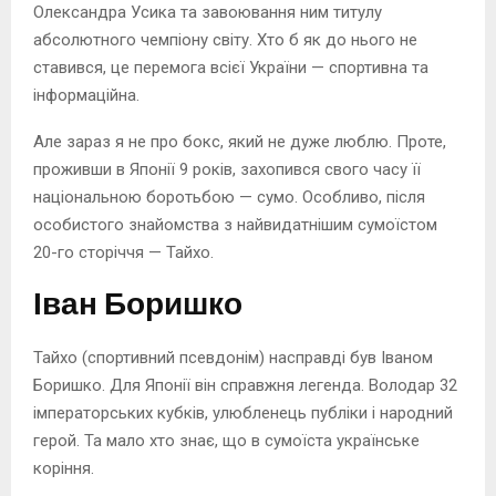
Олександра Усика та завоювання ним титулу
абсолютного чемпіону світу. Хто б як до нього не
ставився, це перемога всієї України — спортивна та
інформаційна.
Але зараз я не про бокс, який не дуже люблю. Проте,
проживши в Японії 9 років, захопився свого часу її
національною боротьбою — сумо. Особливо, після
особистого знайомства з найвидатнішим сумоїстом
20-го сторіччя — Тайхо.
Іван Боришко
Тайхо (спортивний псевдонім) насправді був Іваном
Боришко. Для Японії він справжня легенда. Володар 32
імператорських кубків, улюбленець публіки і народний
герой. Та мало хто знає, що в сумоїста українське
коріння.