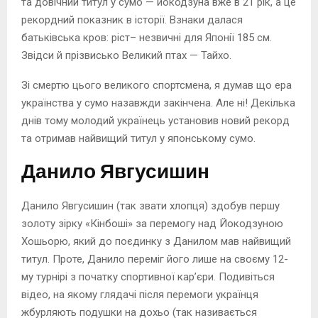
та довічний титул у сумо — йокодзуна вже в 21 рік, а це
рекордний показник в історії. Взнаки далася
батьківська кров: ріст– незвичні для Японії 185 см.
Звідси й прізвисько Великий птах — Тайхо.
Зі смертю цього великого спортсмена, я думав що ера
українства у сумо назавжди закінчена. Але ні! Декілька
днів тому молодий українець установив новий рекорд
та отримав найвищий титул у японському сумо.
Данило Явгусишин
Данило Явгусишин (так звати хлопця) здобув першу
золоту зірку «Кінбоші» за перемогу над Йокодзуною
Хошьорю, який до поєдинку з Данилом мав найвищий
титул. Проте, Данило переміг його лише на своєму 12-
му турнірі з початку спортивної кар’єри. Подивіться
відео, на якому глядачі після перемоги українця
жбурляють подушки на дохьо (так називається