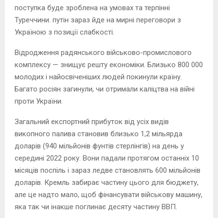
поступка буде зроблена на умовах та терпінні
Туреччини. путін зараз йде на мирні переговори з
Україною з позиції слабкості.
Відродження радянського військово-промислового
комплексу — знищує решту економіки. Близько 800 000
молодих і найосвіченіших людей покинули країну.
Багато росіян загинули, чи отримали каліцтва на війні
проти України.
Загальний експортний прибуток від усіх видів
викопного палива становив близько 1,2 мільярда
доларів (940 мільйонів фунтів стерлінгів) на день у
середині 2022 року. Вони падали протягом останніх 10
місяців поспіль і зараз ледве становлять 600 мільйонів
доларів. Кремль забирає частину цього для бюджету,
але це надто мало, щоб фінансувати військову машину,
яка так чи інакше поглинає десяту частину ВВП.