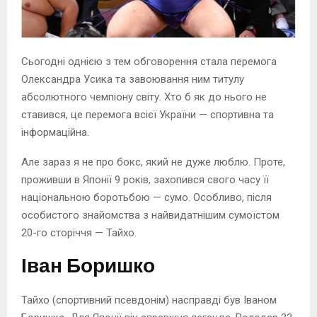
Сьогодні однією з тем обговорення стала перемога
Олександра Усика та завоювання ним титулу
абсолютного чемпіону світу. Хто б як до нього не
ставився, це перемога всієї України — спортивна та
інформаційна.
Але зараз я не про бокс, який не дуже люблю. Проте,
проживши в Японії 9 років, захопився свого часу її
національною боротьбою — сумо. Особливо, після
особистого знайомства з найвидатнішим сумоїстом
20-го сторіччя — Тайхо.
Іван Боришко
Тайхо (спортивний псевдонім) насправді був Іваном