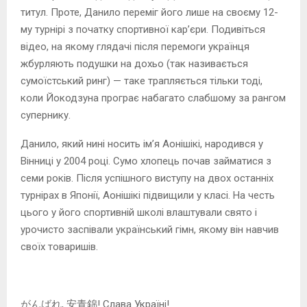
титул. Проте, Данило переміг його лише на своєму 12-
му турнірі з початку спортивної кар’єри. Подивіться
відео, на якому глядачі після перемоги українця
жбурляють подушки на дохьо (так називається
сумоїстський ринг) — таке трапляється тільки тоді,
коли Йокодзуна програє набагато слабшому за рангом
супернику.
Данило, який нині носить ім’я Аонішікі, народився у
Вінниці у 2004 році. Сумо хлопець почав займатися з
семи років. Після успішного виступу на двох останніх
турнірах в Японії, Аонішікі підвищили у класі. На честь
цього у його спортивній школі влаштували свято і
урочисто заспівали український гімн, якому він навчив
своїх товаришів.
がんばれ, 安青錦! Слава Україні!