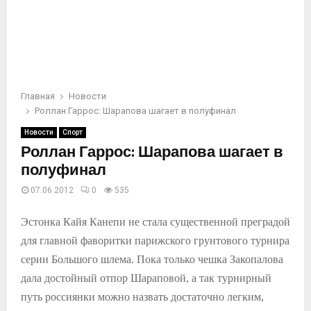
Главная
Новости
Роллан Гаррос: Шарапова шагает в полуфинал
Новости
Спорт
Роллан Гаррос: Шарапова шагает в
полуфинал
07.06.2012
0
535
Эстонка Кайя Канепи не стала существенной преградой
для главной фаворитки парижского грунтового турнира
серии Большого шлема. Пока только чешка Закопалова
дала достойный отпор Шараповой, а так турнирный
путь россиянки можно назвать достаточно легким,