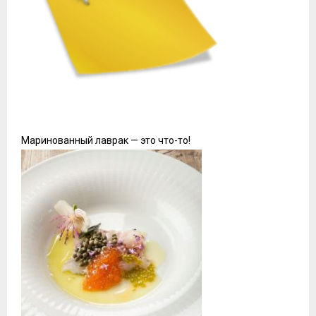
Маринованный лаврак — это что-то!