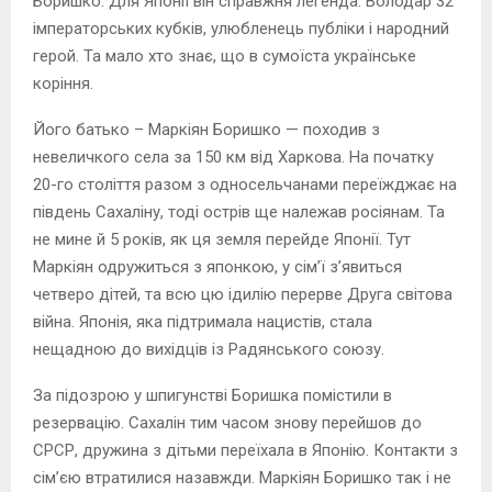
Боришко. Для Японії він справжня легенда. Володар 32
імператорських кубків, улюбленець публіки і народний
герой. Та мало хто знає, що в сумоїста українське
коріння.
Його батько – Маркіян Боришко — походив з
невеличкого села за 150 км від Харкова. На початку
20-го століття разом з односельчанами переїжджає на
південь Сахаліну, тоді острів ще належав росіянам. Та
не мине й 5 років, як ця земля перейде Японії. Тут
Маркіян одружиться з японкою, у сім’ї з’явиться
четверо дітей, та всю цю ідилію перерве Друга світова
війна. Японія, яка підтримала нацистів, стала
нещадною до вихідців із Радянського союзу.
За підозрою у шпигунстві Боришка помістили в
резервацію. Сахалін тим часом знову перейшов до
СРСР, дружина з дітьми переїхала в Японію. Контакти з
сім’єю втратилися назавжди. Маркіян Боришко так і не