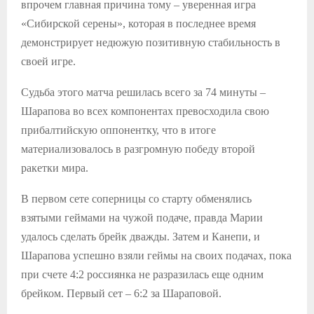
впрочем главная причина тому – уверенная игра
«Сибирской серены», которая в последнее время
демонстрирует недюжую позитивную стабильность в
своей игре.
Судьба этого матча решилась всего за 74 минуты –
Шарапова во всех компонентах превосходила свою
прибалтийскую оппонентку, что в итоге
материализовалось в разгромную победу второй
ракетки мира.
В первом сете соперницы со старту обменялись
взятыми геймами на чужой подаче, правда Марии
удалось сделать брейк дважды. Затем и Канепи, и
Шарапова успешно взяли геймы на своих подачах, пока
при счете 4:2 россиянка не разразилась еще одним
брейком. Первый сет – 6:2 за Шараповой.