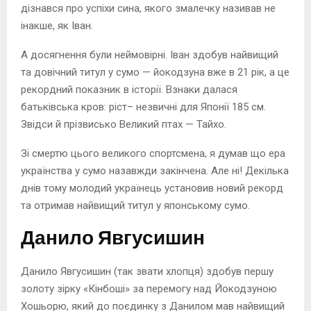
дізнався про успіхи сина, якого змалечку називав не
інакше, як Іван.
А досягнення були неймовірні. Іван здобув найвищий
та довічний титул у сумо — йокодзуна вже в 21 рік, а це
рекордний показник в історії. Взнаки далася
батьківська кров: ріст– незвичні для Японії 185 см.
Звідси й прізвисько Великий птах — Тайхо.
Зі смертю цього великого спортсмена, я думав що ера
українства у сумо назавжди закінчена. Але ні! Декілька
днів тому молодий українець установив новий рекорд
та отримав найвищий титул у японському сумо.
Данило Явгусишин
Данило Явгусишин (так звати хлопця) здобув першу
золоту зірку «Кінбоші» за перемогу над Йокодзуною
Хошьорю, який до поєдинку з Данилом мав найвищий