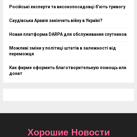
Російські експерти та високопосадовці бʼють тривогу
Саудівська Аравія закінчить війну в Україні?
Новая платформа DARPA для обслуживания спутников
Можливі зміни у політиці штатів в залежності від
переможця
Как фирме оформить благотворительную помощь или
донат
Хорошие Новости