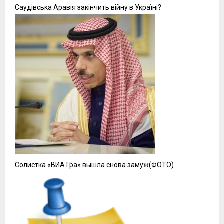
Саудівська Аравія закінчить війну в Україні?
Солистка «ВИА Гра» вышла снова замуж(ФОТО)