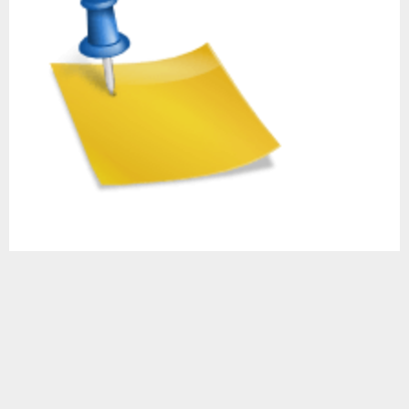
Маринованный лаврак — это что-то!