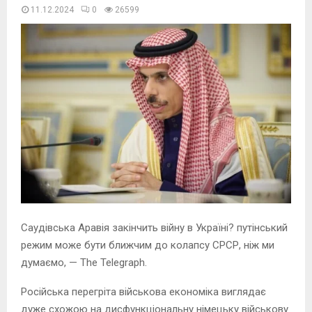
11.12.2024
0
26600
Саудівська Аравія закінчить війну в Україні? путінський
режим може бути ближчим до колапсу СРСР, ніж ми
думаємо, — The Telegraph.
Російська перегріта військова економіка виглядає
дуже схожою на дисфункціональну німецьку військову