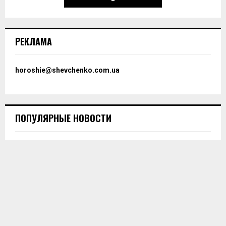
РЕКЛАМА
horoshie@shevchenko.com.ua
ПОПУЛЯРНЫЕ НОВОСТИ
Саудівська Аравія закінчить війну в Україні?