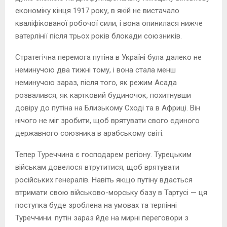
економіку кінця 1917 року, в якій не вистачало
кваліфікованої робочої сили, і вона опинилася нижче
ватерлінії після трьох років блокади союзників.
Стратегічна перемога путіна в Україні була далеко не
неминучою два тижні тому, і вона стала менш
неминучою зараз, після того, як режим Асада
розвалився, як картковий будиночок, похитнувши
довіру до путіна на Близькому Сході та в Африці. Він
нічого не міг зробити, щоб врятувати свого єдиного
державного союзника в арабському світі.
Тепер Туреччина є господарем регіону. Турецьким
військам довелося втрутитися, щоб врятувати
російських генералів. Навіть якщо путіну вдасться
втримати свою військово-морську базу в Тартусі — ця
поступка буде зроблена на умовах та терпінні
Туреччини. путін зараз йде на мирні переговори з