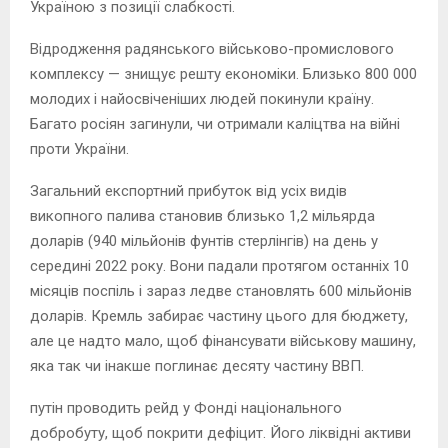
Україною з позиції слабкості.
Відродження радянського військово-промислового
комплексу — знищує решту економіки. Близько 800 000
молодих і найосвіченіших людей покинули країну.
Багато росіян загинули, чи отримали каліцтва на війні
проти України.
Загальний експортний прибуток від усіх видів
викопного палива становив близько 1,2 мільярда
доларів (940 мільйонів фунтів стерлінгів) на день у
середині 2022 року. Вони падали протягом останніх 10
місяців поспіль і зараз ледве становлять 600 мільйонів
доларів. Кремль забирає частину цього для бюджету,
але це надто мало, щоб фінансувати військову машину,
яка так чи інакше поглинає десяту частину ВВП.
путін проводить рейд у Фонді національного
добробуту, щоб покрити дефіцит. Його ліквідні активи