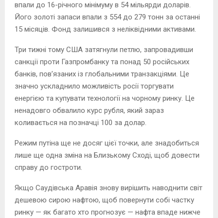
впали до 16-річного мінімуму в 54 мільярди доларів.
Його золоті запаси впали з 554 до 279 тонн за останні
15 місяців. Фонд залишився з неліквідними активами.
Три тижні тому США затягнули петлю, запровадивши
санкції проти Газпромбанку та понад 50 російських
банків, пов’язаних із глобальними транзакціями. Це
значно ускладнило можливість росії торгувати
енергією та купувати технології на чорному ринку. Це
ненадовго обвалило курс рубля, який зараз
коливається на позначці 100 за долар.
Режим путіна ще не досяг цієї точки, але знадобиться
лише ще одна зміна на Близькому Сході, щоб довести
справу до гостроти.
Якщо Саудівська Аравія знову вирішить наводнити світ
дешевою сирою нафтою, щоб повернути собі частку
ринку — як багато хто прогнозує — нафта впаде нижче