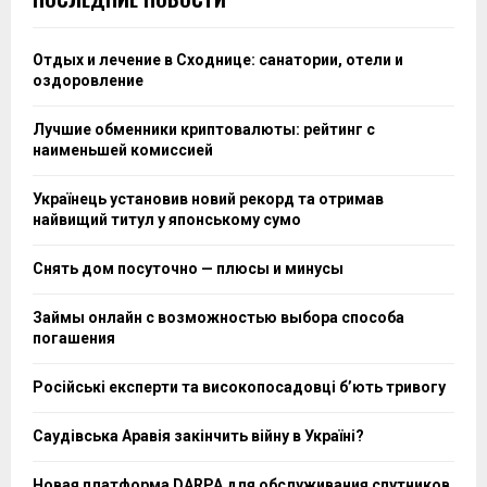
Отдых и лечение в Сходнице: санатории, отели и
оздоровление
Лучшие обменники криптовалюты: рейтинг с
наименьшей комиссией
Українець установив новий рекорд та отримав
найвищий титул у японському сумо
Снять дом посуточно — плюсы и минусы
Займы онлайн с возможностью выбора способа
погашения
Російські експерти та високопосадовці бʼють тривогу
Саудівська Аравія закінчить війну в Україні?
Новая платформа DARPA для обслуживания спутников