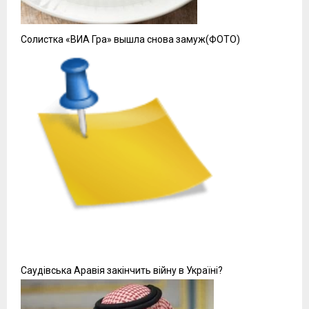
Солистка «ВИА Гра» вышла снова замуж(ФОТО)
Саудівська Аравія закінчить війну в Україні?