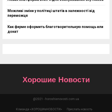
Можливі зміни у політиці штатів в залежності від
переможця
Как фирме оформить благотворительную помощь или
донат
Хорошие Новости
@2021 - horoshienovosti.com.ua
Команда «ХОРОШИеНОВОСТИ»
Прислать новость