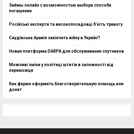
Займы онлайн с возможностью выбора способа
погашения
Російські експерти та високопосадовці бʼють тривогу
Саудівська Аравія закінчить війну в Україні?
Новая платформа DARPA для обслуживания спутников
Можливі зміни у політиці штатів в залежності від
переможця
Как фирме оформить благотворительную помощь или
донат