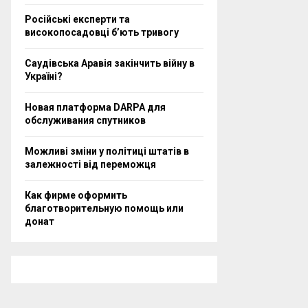
Російські експерти та
високопосадовці бʼють тривогу
Саудівська Аравія закінчить війну в
Україні?
Новая платформа DARPA для
обслуживания спутников
Можливі зміни у політиці штатів в
залежності від переможця
Как фирме оформить
благотворительную помощь или
донат