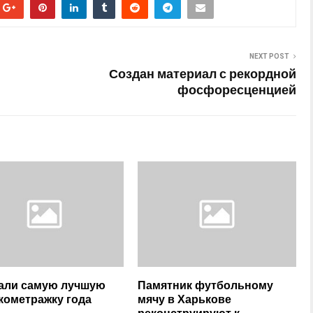
NEXT POST
Создан материал с рекордной
фосфоресценцией
али самую лучшую
Памятник футбольному
кометражку года
мячу в Харькове