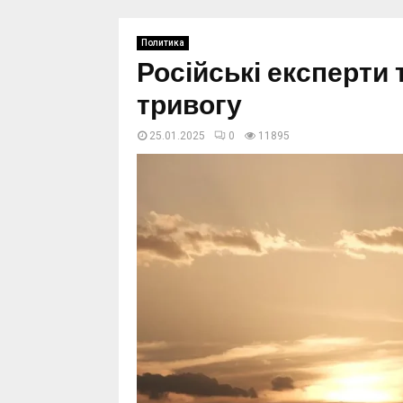
Политика
Російські експерти
тривогу
25.01.2025
0
11895