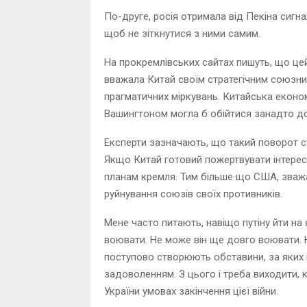
По-друге, росія отримала від Пекіна сигн
щоб не зіткнутися з ними самим.
На прокремлівських сайтах пишуть, що це
вважала Китай своїм стратегічним союзни
прагматичних міркувань. Китайська економі
Вашингтоном могла б обійтися занадто д
Експерти зазначають, що такий поворот с
Якщо Китай готовий пожертвувати інтерес
планам кремля. Тим більше що США, зважа
руйнування союзів своїх противників.
Мене часто питають, навіщо путіну йти на
воювати. Не може він ще довго воювати. Не
поступово створюють обставини, за яких 
задоволенням. З цього і треба виходити, 
України умовах закінчення цієї війни.