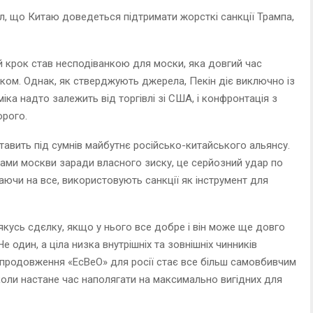
ал, що Китаю доведеться підтримати жорсткі санкції Трампа,
й крок став несподіванкою для моски, яка довгий час
ком. Однак, як стверджують джерела, Пекін діє виключно із
ка надто залежить від торгівлі зі США, і конфронтація з
орого.
тавить під сумнів майбутнє російсько-китайського альянсу.
ами москви заради власного зиску, це серйозний удар по
ючи на все, використовують санкції як інструмент для
 якусь сдєлку, якщо у нього все добре і він може ще довго
 один, а ціла низка внутрішніх та зовнішніх чинників
продовження «ЕсВеО» для росії стає все більш самовбивчим
коли настане час наполягати на максимально вигідних для