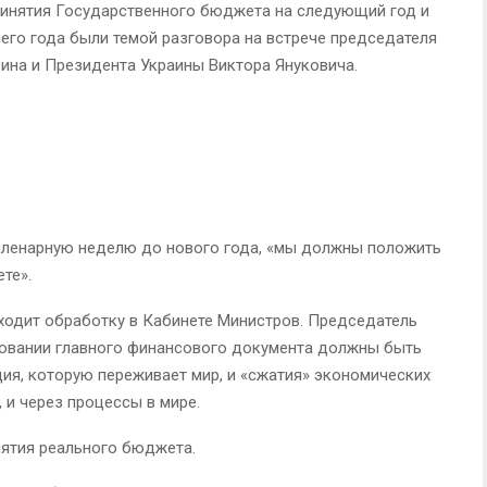
ринятия Государственного бюджета на следующий год и
го года были темой разговора на встрече председателя
ина и Президента Украины Виктора Януковича.
 пленарную неделю до нового года, «мы должны положить
те».
оходит обработку в Кабинете Министров. Председатель
ровании главного финансового документа должны быть
ция, которую переживает мир, и «сжатия» экономических
 и через процессы в мире.
нятия реального бюджета.