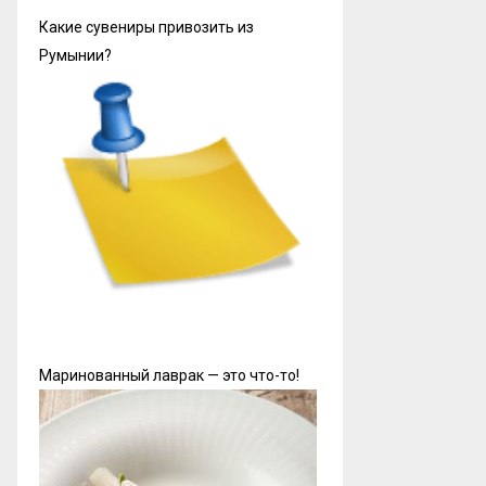
Какие сувениры привозить из
Румынии?
Маринованный лаврак — это что-то!