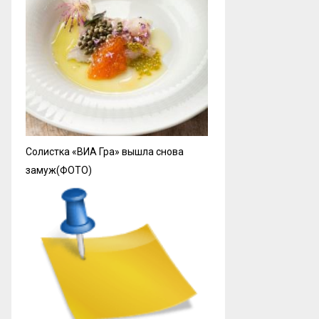
Солистка «ВИА Гра» вышла снова
замуж(ФОТО)