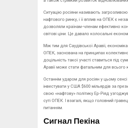
а також стрімкий розвиток відновлюваних д
Ситуацію росіяни називають загрозливою д
нафтового ринку, і її вплив на ОПЕК є нез
дозволяли країнам-членам ефективно кон
світові ціни. Це давало колосальні економ
Між тим для Саудівської Аравії, економік
ОПЕК, заснована на принципах колективно
доцільність такої участі ставиться під су
Аравії може стати фатальним для всього ка
Останнім ударом для росіян у цьому сенсі
інвестувати у США $600 мільярдів за през
свою «нафтову» політику Ер-Ріяд узгоджу
суті ОПЕК. І взагалі, якщо головний грав
питанням.
Сигнал Пекіна