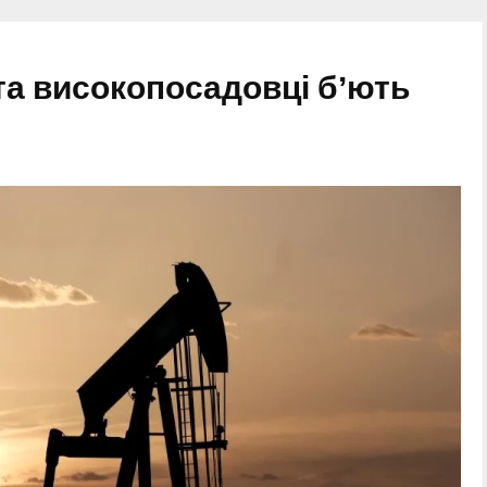
 та високопосадовці бʼють