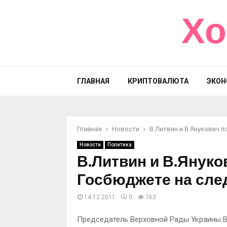
Хо
ГЛАВНАЯ
КРИПТОВАЛЮТА
ЭКОН
Главная
Новости
В.Литвин и В.Янукович 
Новости
Политика
В.Литвин и В.Януко
Госбюджете на сле
14.12.2011
0
763
Председатель Верховной Рады Украины В