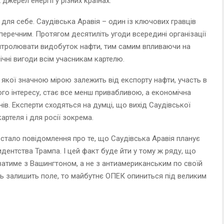
жерел енергії у різних країнах.
ля себе. Саудівська Аравія – один із ключових гравців
аперечним. Протягом десятиліть угоди всередині організації
тролювати видобуток нафти, тим самим впливаючи на
ічні вигоди всім учасникам картелю.
а якої значною мірою залежить від експорту нафти, участь в
го інтересу, стає все менш привабливою, а економічна
мнів. Експерти сходяться на думці, що вихід Саудівської
ртеля і для росії зокрема.
 стало повідомлення про те, що Саудівська Аравія планує
идентства Трампа. І цей факт буде йти у тому ж ряду, що
ватиме з Вашингтоном, а не з антиамериканським по своїй
ець залишить поле, то майбутнє ОПЕК опиниться під великим