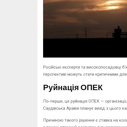
Російські експерти та високопосадовці бʼю
перспективі можуть стати критичними для 
Руйнація ОПЕК
По-перше, це руйнація ОПЕК — організації,
Саудівська Аравія планує вихід з цього ка
Причиною такого рішення є ставка на коо