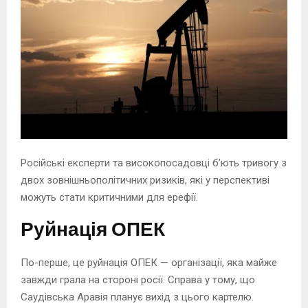
Російські експерти та високопосадовці бʼють тривогу з
двох зовнішньополітичних ризиків, які у перспективі
можуть стати критичними для ерефії.
Руйнація ОПЕК
По-перше, це руйнація ОПЕК — організації, яка майже
завжди грала на стороні росії. Справа у тому, що
Саудівська Аравія планує вихід з цього картелю.