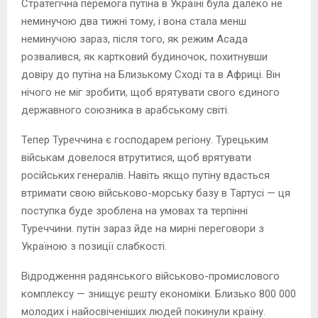
Стратегічна перемога путіна в Україні була далеко не
неминучою два тижні тому, і вона стала менш
неминучою зараз, після того, як режим Асада
розвалився, як картковий будиночок, похитнувши
довіру до путіна на Близькому Сході та в Африці. Він
нічого не міг зробити, щоб врятувати свого єдиного
державного союзника в арабському світі.
Тепер Туреччина є господарем регіону. Турецьким
військам довелося втрутитися, щоб врятувати
російських генералів. Навіть якщо путіну вдасться
втримати свою військово-морську базу в Тартусі — ця
поступка буде зроблена на умовах та терпінні
Туреччини. путін зараз йде на мирні переговори з
Україною з позиції слабкості.
Відродження радянського військово-промислового
комплексу — знищує решту економіки. Близько 800 000
молодих і найосвіченіших людей покинули країну.