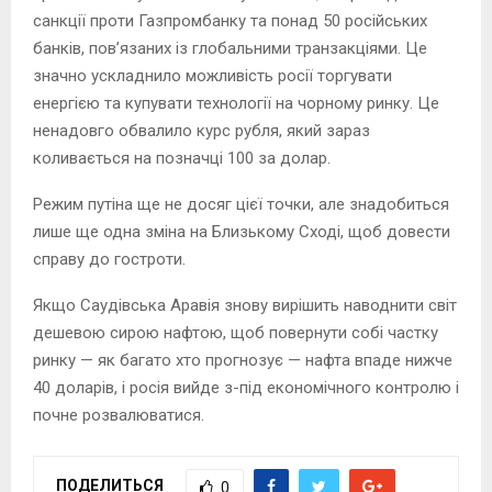
санкції проти Газпромбанку та понад 50 російських
банків, пов’язаних із глобальними транзакціями. Це
значно ускладнило можливість росії торгувати
енергією та купувати технології на чорному ринку. Це
ненадовго обвалило курс рубля, який зараз
коливається на позначці 100 за долар.
Режим путіна ще не досяг цієї точки, але знадобиться
лише ще одна зміна на Близькому Сході, щоб довести
справу до гостроти.
Якщо Саудівська Аравія знову вирішить наводнити світ
дешевою сирою нафтою, щоб повернути собі частку
ринку — як багато хто прогнозує — нафта впаде нижче
40 доларів, і росія вийде з-під економічного контролю і
почне розвалюватися.
ПОДЕЛИТЬСЯ
0