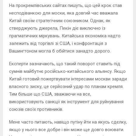
На прокремлівських сайтах пишуть, що цей крок став
несподіванкою для моски, яка довгий час вважала
Китай своїм стратегічним союзником. Однак, як
стверджують джерела, Пекін діє виключно із
прагматичних міркувань. Китайська економіка надто
залежить від торгівлі зі США, і конфронтація з
Вашингтоном могла б обійтися занадто дорого.
Експерти зазначають, що такий поворот ставить під
сумнів майбутнє російсько-китайського альянсу. Якщо
Китай готовий пожертвувати інтересами москви заради
власного зиску, це серйозний удар по планам кремля.
Тим більше що США, зважаючи на все,
використовують санкції як інструмент для руйнування
союзів своїх противників.
Мене часто питають, навіщо путіну йти на якусь сдєлку,
якщо у нього все добре і він може ще довго воювати.