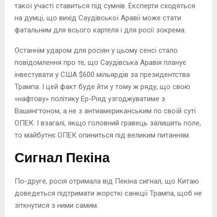
такої участі ставиться під сумнів. Експерти сходяться
на думці, що вихід Саудівської Аравії може стати
фатальним для всього картеля і для росії зокрема.
Останнім ударом для росіян у цьому сенсі стало
повідомлення про те, що Саудівська Аравія планує
інвестувати у США $600 мільярдів за президентства
Трампа. І цей факт буде йти у тому ж ряду, що свою
«нафтову» політику Ер-Ріяд узгоджуватиме з
Вашингтоном, а не з антиамериканським по своїй суті
ОПЕК. І взагалі, якщо головний гравець залишить поле,
то майбутнє ОПЕК опиниться під великим питанням.
Сигнал Пекіна
По-друге, росія отримала від Пекіна сигнал, що Китаю
доведеться підтримати жорсткі санкції Трампа, щоб не
зіткнутися з ними самим.