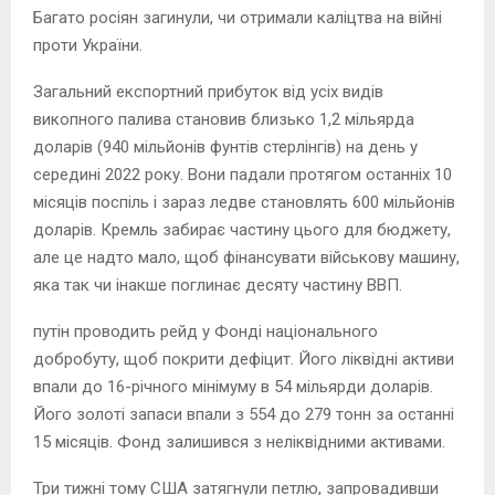
Багато росіян загинули, чи отримали каліцтва на війні
проти України.
Загальний експортний прибуток від усіх видів
викопного палива становив близько 1,2 мільярда
доларів (940 мільйонів фунтів стерлінгів) на день у
середині 2022 року. Вони падали протягом останніх 10
місяців поспіль і зараз ледве становлять 600 мільйонів
доларів. Кремль забирає частину цього для бюджету,
але це надто мало, щоб фінансувати військову машину,
яка так чи інакше поглинає десяту частину ВВП.
путін проводить рейд у Фонді національного
добробуту, щоб покрити дефіцит. Його ліквідні активи
впали до 16-річного мінімуму в 54 мільярди доларів.
Його золоті запаси впали з 554 до 279 тонн за останні
15 місяців. Фонд залишився з неліквідними активами.
Три тижні тому США затягнули петлю, запровадивши