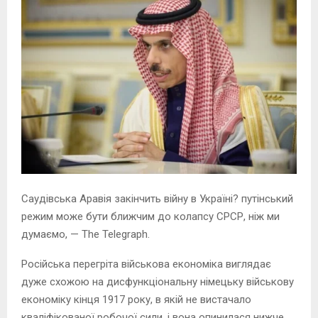
Саудівська Аравія закінчить війну в Україні? путінський
режим може бути ближчим до колапсу СРСР, ніж ми
думаємо, — The Telegraph.
Російська перегріта військова економіка виглядає
дуже схожою на дисфункціональну німецьку військову
економіку кінця 1917 року, в якій не вистачало
кваліфікованої робочої сили, і вона опинилася нижче