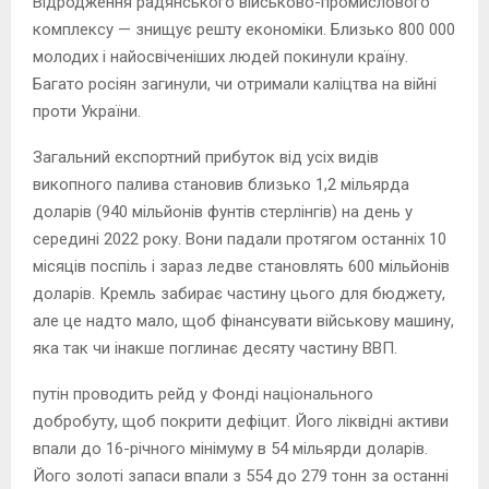
Відродження радянського військово-промислового
комплексу — знищує решту економіки. Близько 800 000
молодих і найосвіченіших людей покинули країну.
Багато росіян загинули, чи отримали каліцтва на війні
проти України.
Загальний експортний прибуток від усіх видів
викопного палива становив близько 1,2 мільярда
доларів (940 мільйонів фунтів стерлінгів) на день у
середині 2022 року. Вони падали протягом останніх 10
місяців поспіль і зараз ледве становлять 600 мільйонів
доларів. Кремль забирає частину цього для бюджету,
але це надто мало, щоб фінансувати військову машину,
яка так чи інакше поглинає десяту частину ВВП.
путін проводить рейд у Фонді національного
добробуту, щоб покрити дефіцит. Його ліквідні активи
впали до 16-річного мінімуму в 54 мільярди доларів.
Його золоті запаси впали з 554 до 279 тонн за останні