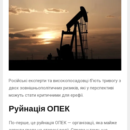
Російські експерти та високопосадовці бʼють тривогу з
двох зовнішньополітичних ризиків, які у перспективі
можуть стати критичними для ерефії.
Руйнація ОПЕК
По-перше, це руйнація ОПЕК — організації, яка майже
завжди грала на стороні росії. Справа у тому, що