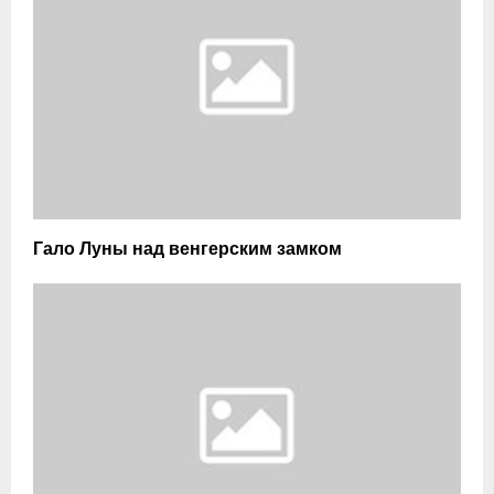
Гало Луны над венгерским замком