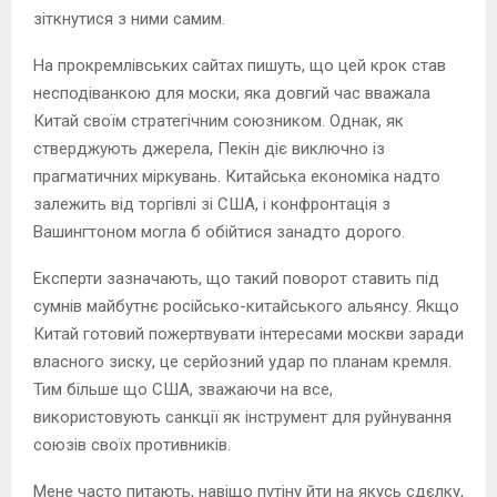
зіткнутися з ними самим.
На прокремлівських сайтах пишуть, що цей крок став
несподіванкою для моски, яка довгий час вважала
Китай своїм стратегічним союзником. Однак, як
стверджують джерела, Пекін діє виключно із
прагматичних міркувань. Китайська економіка надто
залежить від торгівлі зі США, і конфронтація з
Вашингтоном могла б обійтися занадто дорого.
Експерти зазначають, що такий поворот ставить під
сумнів майбутнє російсько-китайського альянсу. Якщо
Китай готовий пожертвувати інтересами москви заради
власного зиску, це серйозний удар по планам кремля.
Тим більше що США, зважаючи на все,
використовують санкції як інструмент для руйнування
союзів своїх противників.
Мене часто питають, навіщо путіну йти на якусь сдєлку,