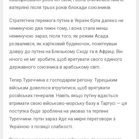
ватерлінії після трьох років блокади союзників.
Стратегічна перемога путіна в Україні була далеко не
неминучою два тижні тому, і вона стала менш
неминучою зараз, після того, як режим Асада
розвалився, як картковий будиночок, похитнувши
довіру до путіна на Близькому Сході та в Африці. Він
нічого не міг зробити, щоб врятувати свого єдиного
державного союзника в арабському світі.
Тепер Туреччина є господарем регіону. Турецьким
військам довелося втрутитися, щоб врятувати
російських генералів. Навіть якщо путіну вдасться
втримати свою військово-морську базу в Тартусі — ця
поступка буде зроблена на умовах та терпінні
Туреччини. путін зараз йде на мирні переговори з
Україною з позиції слабкості.