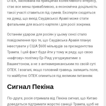
ОПЕК, заснована на принципах колективного інтересу,
стає все менш привабливою, а економічна доцільність
такої участі ставиться під сумнів. Експерти сходяться
на думці, що вихід Саудівської Аравії може стати
фатальним для всього картеля і для росії зокрема.
Останнім ударом для росіян у цьому сенсі стало
повідомлення про те, що Саудівська Аравія планує
інвестувати у США $600 мільярдів за президентства
Трампа. І цей факт буде йти у тому ж ряду, що свою
«нафтову» політику Ер-Ріяд узгоджуватиме з
Вашингтоном, а не з антиамериканським по своїй суті
ОПЕК. І взагалі, якщо головний гравець залишить поле,
то майбутнє ОПЕК опиниться під великим питанням.
Сигнал Пекіна
По-друге, росія отримала від Пекіна сигнал, що Китаю
доведеться підтримати жорсткі санкції Трампа, щоб не