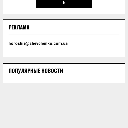
Ь
РЕКЛАМА
horoshie@shevchenko.com.ua
ПОПУЛЯРНЫЕ НОВОСТИ
Какие сувениры привозить из Румынии?