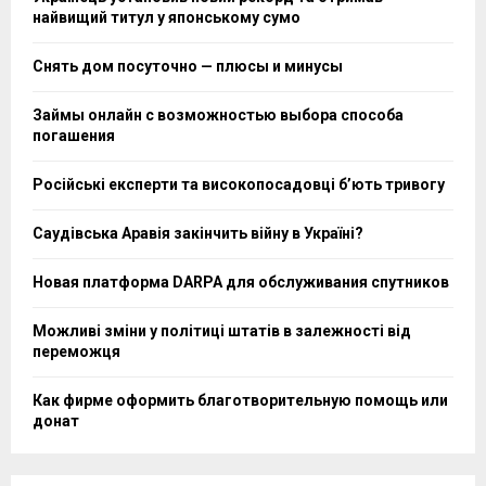
найвищий титул у японському сумо
Снять дом посуточно — плюсы и минусы
Займы онлайн с возможностью выбора способа
погашения
Російські експерти та високопосадовці бʼють тривогу
Саудівська Аравія закінчить війну в Україні?
Новая платформа DARPA для обслуживания спутников
Можливі зміни у політиці штатів в залежності від
переможця
Как фирме оформить благотворительную помощь или
донат