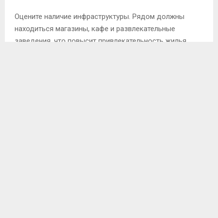
Оцените наличие инфраструктуры. Рядом должны
находиться магазины, кафе и развлекательные
заведения, что повысит привлекательность жилья.
Состояние недвижимости имеет ключевое значение.
Проверьте, выполнен ли качественный ремонт, а также
изучите наличие мебели и техники. Полная
комплектация упростит жизнь арендаторам.
Не забудьте про безопасность. Убедитесь, что в доме
установлены замки, видеонаблюдение или охрана.
Безопасность играет важную роль для гостей.
Обратите внимание на отзывы предыдущих клиентов.
Это поможет сформировать общее впечатление о
недвижимости и её владельце. Положительные
рейтинги говорят о высоком уровне обслуживания.