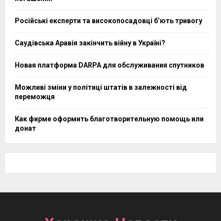
Російські експерти та високопосадовці бʼють тривогу
Саудівська Аравія закінчить війну в Україні?
Новая платформа DARPA для обслуживания спутников
Можливі зміни у політиці штатів в залежності від
переможця
Как фирме оформить благотворительную помощь или
донат