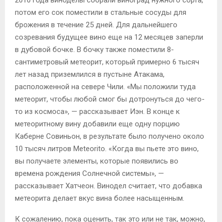
2010 года виноделы собрали виноград нужного сорта,
потом его сок поместили в стальные сосуды для
брожения в течение 25 дней. Для дальнейшего
созревания будущее вино еще на 12 месяцев заперли
в дубовой бочке. В бочку также поместили 8-
сантиметровый метеорит, который примерно 6 тысяч
лет назад приземлился в пустыне Атакама,
расположенной на севере Чили. «Мы положили туда
метеорит, чтобы любой смог бы дотронуться до чего-
то из космоса», — рассказывает Иэн. В конце к
метеоритному вину добавили еще одну порцию
Каберне Совиньон, в результате было получено около
10 тысяч литров Meteorito. «Когда вы пьете это вино,
вы получаете элементы, которые появились во
времена рождения Солнечной системы», —
рассказывает Хатчеон. Винодел считает, что добавка
метеорита делает вкус вина более насыщенным.
К сожалению, пока оценить, так это или не так, можно,