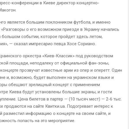
пресс-конференции в Киеве директор концертно-
Макогон.
нго является большим поклонником футбола, и именно
. «Разговоры о его возможном приезде в Украину начались
ом большом событии, которое пройдет здесь летом,
ия», — сказал импресарио певца Хосе Сориано.
краинского оркестра «Киев-Классик» под руководством
ской площади, неподалеку от официальной фан-зоны,
концерте прозвучат известные арии из опер и оперетт. Один
не и, возможно, будет выполнен на украинском языке и
аторы обещают зрелищный концерт с применением
нтре Киева будут установлены большие экраны, и гости
пление. Цена билетов в партер — (10 тысяч мест) — 2-6 тыс.
уже продаются на сайте Квитки.ua. Подогревает интерес к
й разместил информацию о концерте на своем сайте, и
ожность попасть на это мероприятие.