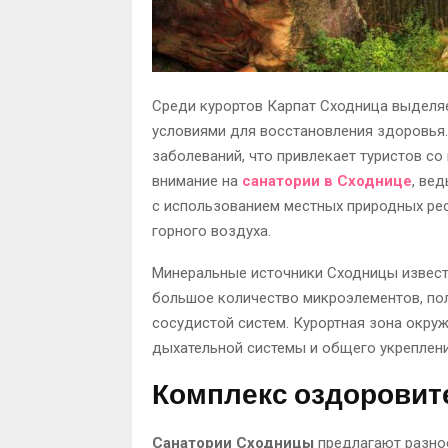
Среди курортов Карпат Сходница выделяе
условиями для восстановления здоровья
заболеваний, что привлекает туристов со
внимание на
санатории в Сходнице
, ве
с использованием местных природных рес
горного воздуха.
Минеральные источники Сходницы извест
большое количество микроэлементов, пол
сосудистой систем. Курортная зона окру
дыхательной системы и общего укреплени
Комплекс оздоровит
Санатории Сходницы
предлагают разно