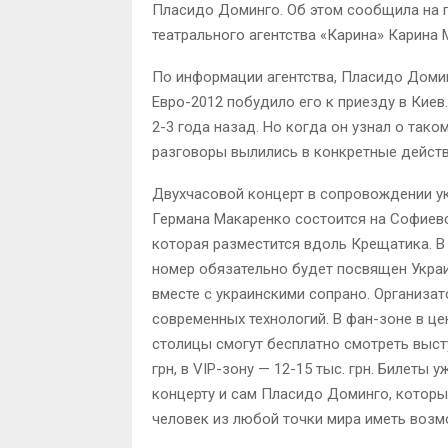
Пласидо Доминго. Об этом сообщила на 
театрального агентства «Карина» Карина 
По информации агентства, Пласидо Доми
Евро-2012 побудило его к приезду в Киев
2-3 года назад. Но когда он узнал о так
разговоры вылились в конкретные действ
Двухчасовой концерт в сопровождении у
Германа Макаренко состоится на Софиев
которая разместится вдоль Крещатика. В 
номер обязательно будет посвящен Украи
вместе с украинскими сопрано. Организ
современных технологий. В фан-зоне в це
столицы смогут бесплатно смотреть высту
грн, в VIP-зону — 12-15 тыс. грн. Билеты 
концерту и сам Пласидо Доминго, которы
человек из любой точки мира иметь возм