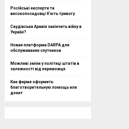
Російські експерти та
високопосадовці бʼють тривогу
Саудівська Аравія закінчить війну в
Україні?
Новая платформа DARPA для
обслуживания спутников
Можливі зміни у політиці штатів в
залежності від переможця
Как фирме оформить
благотворительную помощь или
донат