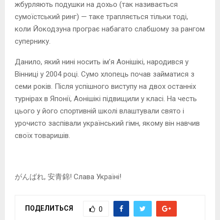
жбурляють подушки на дохьо (так називається
сумоїстський ринг) — таке трапляється тільки тоді,
коли Йокодзуна програє набагато слабшому за рангом
супернику.
Данило, який нині носить ім’я Аонішікі, народився у
Вінниці у 2004 році. Сумо хлопець почав займатися з
семи років. Після успішного виступу на двох останніх
турнірах в Японії, Аонішікі підвищили у класі. На честь
цього у його спортивній школі влаштували свято і
урочисто заспівали український гімн, якому він навчив
своїх товаришів.
がんばれ, 安青錦! Слава Україні!
ПОДЕЛИТЬСЯ
0