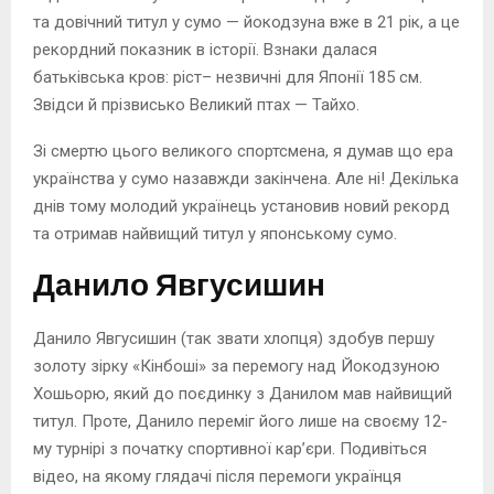
та довічний титул у сумо — йокодзуна вже в 21 рік, а це
рекордний показник в історії. Взнаки далася
батьківська кров: ріст– незвичні для Японії 185 см.
Звідси й прізвисько Великий птах — Тайхо.
Зі смертю цього великого спортсмена, я думав що ера
українства у сумо назавжди закінчена. Але ні! Декілька
днів тому молодий українець установив новий рекорд
та отримав найвищий титул у японському сумо.
Данило Явгусишин
Данило Явгусишин (так звати хлопця) здобув першу
золоту зірку «Кінбоші» за перемогу над Йокодзуною
Хошьорю, який до поєдинку з Данилом мав найвищий
титул. Проте, Данило переміг його лише на своєму 12-
му турнірі з початку спортивної кар’єри. Подивіться
відео, на якому глядачі після перемоги українця