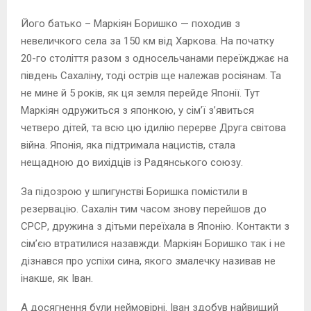
Його батько – Маркіян Боришко — походив з
невеличкого села за 150 км від Харкова. На початку
20-го століття разом з односельчанами переїжджає на
південь Сахаліну, тоді острів ще належав росіянам. Та
не мине й 5 років, як ця земля перейде Японії. Тут
Маркіян одружиться з японкою, у сім’ї з’явиться
четверо дітей, та всю цю ідилію перерве Друга світова
війна. Японія, яка підтримала нацистів, стала
нещадною до вихідців із Радянського союзу.
За підозрою у шпигунстві Боришка помістили в
резервацію. Сахалін тим часом знову перейшов до
СРСР, дружина з дітьми переїхала в Японію. Контакти з
сім’єю втратилися назавжди. Маркіян Боришко так і не
дізнався про успіхи сина, якого змалечку називав не
інакше, як Іван.
А досягнення були неймовірні. Іван здобув найвищий