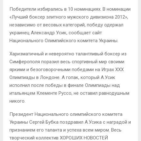
Победители избирались в 10 номинациях. В номинации
«Лучший боксер элитного мужского дивизиона 2012»,
независимо от весовых категорий, победу одержал
украинец Александр Усик, сообщает сайт
Национального Олимпийского комитета Украины.
Харизматичный и невероятно талантливый боксер из
Симферополя поразил весь спортивный мир своими
яркими и безоговорочными победами на Играх XXX
Олимпиады в Лондоне. А гопак, который А.Усик
исполнил после победы в финале Олимпиады над
итальянцем Клементе Руссо, не оставил равнодушным
никого.
Президент Национального олимпийского комитета
Украины Сергей Бубка поздравил А.Усика с наградой и
признанием его таланта и успеха всем миром. Весь
творческий коллектив ХОРОШИХ НОВОСТЕЙ