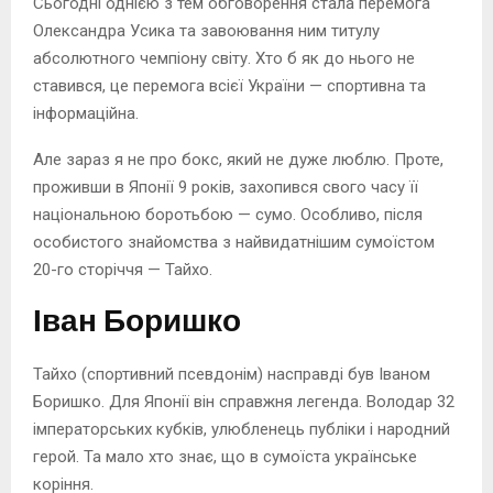
Сьогодні однією з тем обговорення стала перемога
Олександра Усика та завоювання ним титулу
абсолютного чемпіону світу. Хто б як до нього не
ставився, це перемога всієї України — спортивна та
інформаційна.
Але зараз я не про бокс, який не дуже люблю. Проте,
проживши в Японії 9 років, захопився свого часу її
національною боротьбою — сумо. Особливо, після
особистого знайомства з найвидатнішим сумоїстом
20-го сторіччя — Тайхо.
Іван Боришко
Тайхо (спортивний псевдонім) насправді був Іваном
Боришко. Для Японії він справжня легенда. Володар 32
імператорських кубків, улюбленець публіки і народний
герой. Та мало хто знає, що в сумоїста українське
коріння.