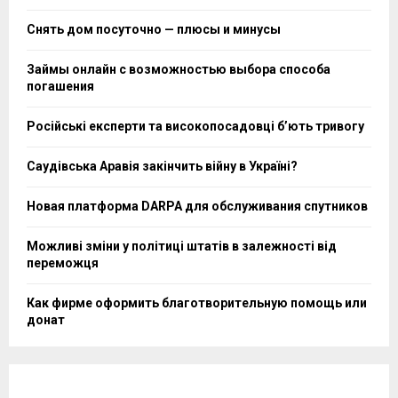
Снять дом посуточно — плюсы и минусы
Займы онлайн с возможностью выбора способа
погашения
Російські експерти та високопосадовці бʼють тривогу
Саудівська Аравія закінчить війну в Україні?
Новая платформа DARPA для обслуживания спутников
Можливі зміни у політиці штатів в залежності від
переможця
Как фирме оформить благотворительную помощь или
донат