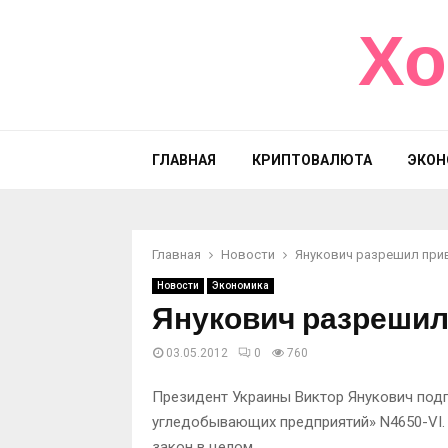
Хо
ГЛАВНАЯ
КРИПТОВАЛЮТА
ЭКОН
Главная
Новости
Янукович разрешил при
Новости
Экономика
Янукович разрешил
03.05.2012
0
760
Президент Украины Виктор Янукович под
угледобывающих предприятий» N4650-VI.
закон в целом.