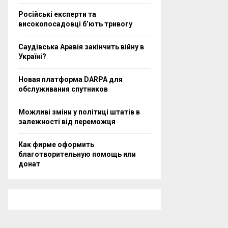
Російські експерти та
високопосадовці бʼють тривогу
Саудівська Аравія закінчить війну в
Україні?
Новая платформа DARPA для
обслуживания спутников
Можливі зміни у політиці штатів в
залежності від переможця
Как фирме оформить
благотворительную помощь или
донат