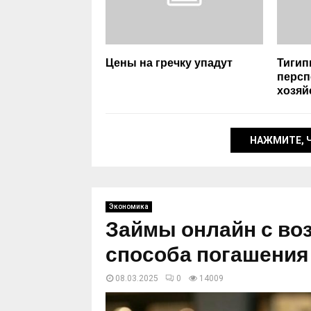
Цены на гречку упадут
Тигип
персп
хозяй
НАЖМИТЕ, 
Экономика
Займы онлайн с в
способа погашения
08.03.2025
0
14009