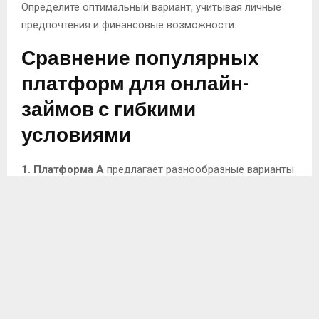
Определите оптимальный вариант, учитывая личные
предпочтения и финансовые возможности.
Сравнение популярных
платформ для онлайн-
займов с гибкими
условиями
1. Платформа A
предлагает разнообразные варианты
возврата. Пользователям доступны график на 30, 60 и
90 дней. Средняя ставка составляет 11% в месяц с
возможностью досрочного закрытия займа без
штрафов.
2. Платформа B
известна гибкостью условий. Здесь
можно выбрать ежемесячные платежи, которые
уменьшаются в зависимости от суммы погашенного