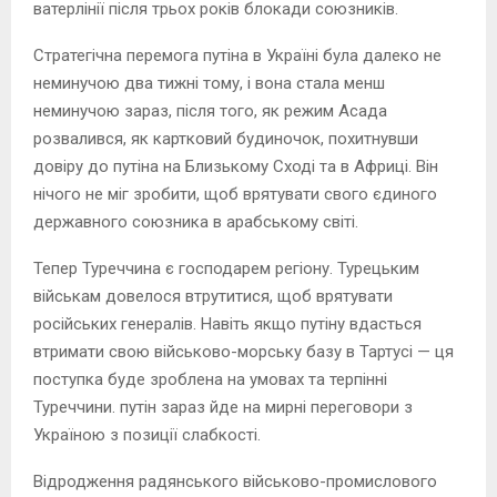
ватерлінії після трьох років блокади союзників.
Стратегічна перемога путіна в Україні була далеко не
неминучою два тижні тому, і вона стала менш
неминучою зараз, після того, як режим Асада
розвалився, як картковий будиночок, похитнувши
довіру до путіна на Близькому Сході та в Африці. Він
нічого не міг зробити, щоб врятувати свого єдиного
державного союзника в арабському світі.
Тепер Туреччина є господарем регіону. Турецьким
військам довелося втрутитися, щоб врятувати
російських генералів. Навіть якщо путіну вдасться
втримати свою військово-морську базу в Тартусі — ця
поступка буде зроблена на умовах та терпінні
Туреччини. путін зараз йде на мирні переговори з
Україною з позиції слабкості.
Відродження радянського військово-промислового