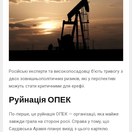
Російські експерти та високопосадовці бʼють тривогу з
двох зовнішньополітичних ризиків, які у перспективі
можуть стати критичними для ерефії.
Руйнація ОПЕК
По-перше, це руйнація ОПЕК — організації, яка майже
завжди грала на стороні росії. Справа у тому, що
Саудівська Аравія планує вихід з цього картелю.