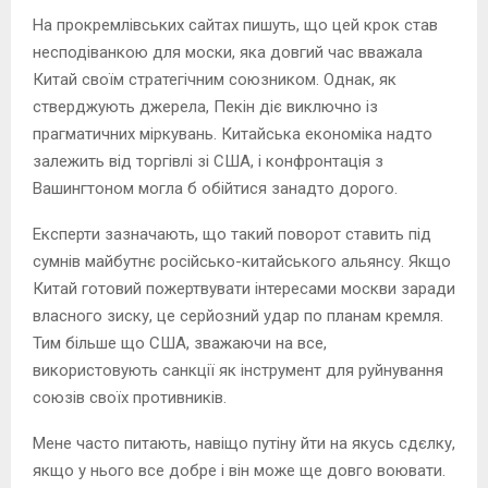
На прокремлівських сайтах пишуть, що цей крок став
несподіванкою для моски, яка довгий час вважала
Китай своїм стратегічним союзником. Однак, як
стверджують джерела, Пекін діє виключно із
прагматичних міркувань. Китайська економіка надто
залежить від торгівлі зі США, і конфронтація з
Вашингтоном могла б обійтися занадто дорого.
Експерти зазначають, що такий поворот ставить під
сумнів майбутнє російсько-китайського альянсу. Якщо
Китай готовий пожертвувати інтересами москви заради
власного зиску, це серйозний удар по планам кремля.
Тим більше що США, зважаючи на все,
використовують санкції як інструмент для руйнування
союзів своїх противників.
Мене часто питають, навіщо путіну йти на якусь сдєлку,
якщо у нього все добре і він може ще довго воювати.