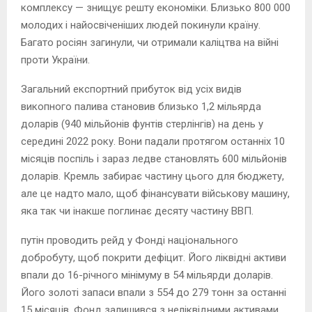
комплексу — знищує решту економіки. Близько 800 000
молодих і найосвіченіших людей покинули країну.
Багато росіян загинули, чи отримали каліцтва на війні
проти України.
Загальний експортний прибуток від усіх видів
викопного палива становив близько 1,2 мільярда
доларів (940 мільйонів фунтів стерлінгів) на день у
середині 2022 року. Вони падали протягом останніх 10
місяців поспіль і зараз ледве становлять 600 мільйонів
доларів. Кремль забирає частину цього для бюджету,
але це надто мало, щоб фінансувати військову машину,
яка так чи інакше поглинає десяту частину ВВП.
путін проводить рейд у Фонді національного
добробуту, щоб покрити дефіцит. Його ліквідні активи
впали до 16-річного мінімуму в 54 мільярди доларів.
Його золоті запаси впали з 554 до 279 тонн за останні
15 місяців. Фонд залишився з неліквідними активами.