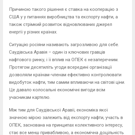
Причиною такого рішення є ставка на кооперацію з
США у у питаннях виробництва та експорту нафти, а
також стрімкий розвиток відновлюваних джерел
енергії у різних країнах.
Ситуацію росіяни називають загрозливою для себе.
Саудівська Аравія – один із ключових гравців
нафтового ринку, і її вплив на ОПЕК є незаперечним.
Протягом десятиліть угоди всередині організації
дозволяли країнам-членам ефективно контролювати
видобуток нафти, тим самим впливаючи на світові ціни.
Це давало колосальні економічні вигоди всім
учасникам картелю.
Між тим для Саудівської Аравії, економіка якої
значною мірою залежить від експорту нафти, участь в
ОПЕК, заснована на принципах колективного інтересу,
стає все менш привабливою, а економічна доцільність