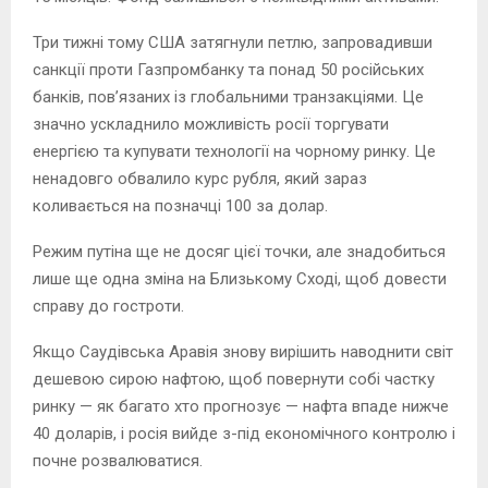
Три тижні тому США затягнули петлю, запровадивши
санкції проти Газпромбанку та понад 50 російських
банків, пов’язаних із глобальними транзакціями. Це
значно ускладнило можливість росії торгувати
енергією та купувати технології на чорному ринку. Це
ненадовго обвалило курс рубля, який зараз
коливається на позначці 100 за долар.
Режим путіна ще не досяг цієї точки, але знадобиться
лише ще одна зміна на Близькому Сході, щоб довести
справу до гостроти.
Якщо Саудівська Аравія знову вирішить наводнити світ
дешевою сирою нафтою, щоб повернути собі частку
ринку — як багато хто прогнозує — нафта впаде нижче
40 доларів, і росія вийде з-під економічного контролю і
почне розвалюватися.