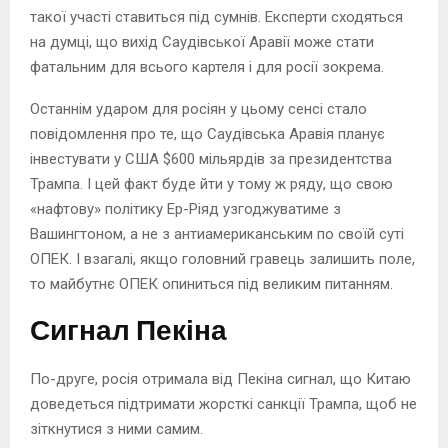
такої участі ставиться під сумнів. Експерти сходяться
на думці, що вихід Саудівської Аравії може стати
фатальним для всього картеля і для росії зокрема.
Останнім ударом для росіян у цьому сенсі стало
повідомлення про те, що Саудівська Аравія планує
інвестувати у США $600 мільярдів за президентства
Трампа. І цей факт буде йти у тому ж ряду, що свою
«нафтову» політику Ер-Ріяд узгоджуватиме з
Вашингтоном, а не з антиамериканським по своїй суті
ОПЕК. І взагалі, якщо головний гравець залишить поле,
то майбутнє ОПЕК опиниться під великим питанням.
Сигнал Пекіна
По-друге, росія отримала від Пекіна сигнал, що Китаю
доведеться підтримати жорсткі санкції Трампа, щоб не
зіткнутися з ними самим.