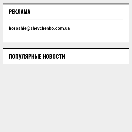
РЕКЛАМА
horoshie@shevchenko.com.ua
ПОПУЛЯРНЫЕ НОВОСТИ
Какие сувениры привозить из Румынии?