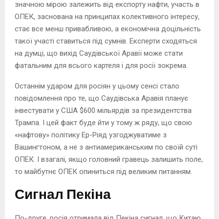
значною мірою залежить від експорту нафти, участь в
ОПЕК, заснована на принципах колективного інтересу,
стає все менш привабливою, а економічна доцільність
такої участі ставиться під сумнів. Експерти сходяться
на думці, що вихід Саудівської Аравії може стати
фатальним для всього картеля і для росії зокрема.
Останнім ударом для росіян у цьому сенсі стало
повідомлення про те, що Саудівська Аравія планує
інвестувати у США $600 мільярдів за президентства
Трампа. І цей факт буде йти у тому ж ряду, що свою
«нафтову» політику Ер-Ріяд узгоджуватиме з
Вашингтоном, а не з антиамериканським по своїй суті
ОПЕК. І взагалі, якщо головний гравець залишить поле,
то майбутнє ОПЕК опиниться під великим питанням.
Сигнал Пекіна
По-друге, росія отримала від Пекіна сигнал, що Китаю