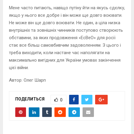
Мене часто питають, навіщо путіну йти на якусь сдєлку,
якщо у нього все добре і він може ще довго воювати.
Не може він ще довго воювати. Не один, а ціла низка
внутрішніх та зовнішніх чинників поступово створюють
обставини, за яких продовження «ЕсВеО» для росії
стає все більш самовбивчим задоволенням. З цього і
треба виходити, коли настане час наполягати на
максимально вигідних для України умовах закінчення
цієї війни.
Автор: Олег Шарп
ПОДЕЛИТЬСЯ
0