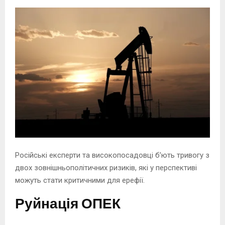
Російські експерти та високопосадовці бʼють тривогу з
двох зовнішньополітичних ризиків, які у перспективі
можуть стати критичними для ерефії.
Руйнація ОПЕК