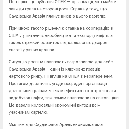
По-перше, це руйнація ОПЕК — організації, яка майже
завжди грала на стороні росії. Справа у тому, що
Саудівська Аравія планує вихід з цього картелю.
Причиною такого рішення є ставка на кооперацію з
США у у питаннях виробництва та експорту нафти, а
також стрімкий розвиток відновлюваних джерел
енергії у різних країнах.
Ситуацію росіяни називають загрозливою для себе.
Саудівська Аравія – один із ключових гравців
нафтового ринку, і її вплив на ОПЕК є незаперечним.
Протягом десятиліть угоди всередині організації
дозволяли країнам-членам ефективно контролювати
видобуток нафти, тим самим впливаючи на світові ціни.
Це давало колосальні економічні вигоди всім
учасникам картелю.
Між тим для Саудівської Аравії, економіка якої