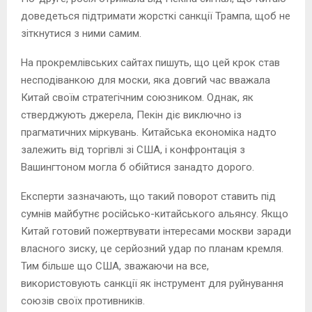
доведеться підтримати жорсткі санкції Трампа, щоб не
зіткнутися з ними самим.
На прокремлівських сайтах пишуть, що цей крок став
несподіванкою для моски, яка довгий час вважала
Китай своїм стратегічним союзником. Однак, як
стверджують джерела, Пекін діє виключно із
прагматичних міркувань. Китайська економіка надто
залежить від торгівлі зі США, і конфронтація з
Вашингтоном могла б обійтися занадто дорого.
Експерти зазначають, що такий поворот ставить під
сумнів майбутнє російсько-китайського альянсу. Якщо
Китай готовий пожертвувати інтересами москви заради
власного зиску, це серйозний удар по планам кремля.
Тим більше що США, зважаючи на все,
використовують санкції як інструмент для руйнування
союзів своїх противників.