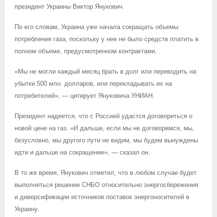
президент Украины Виктор Янукович.
По его словам, Украина уже начала сокращать объемы
потребления газа, поскольку у нее не было средств платить в
полном объеме, предусмотренном контрактами.
«Мы не могли каждый месяц брать в долг или переводить на
убытки 500 млн. долларов, или перекладывать их на
потребителей», — цитирует Януковича УНИАН.
Президент надеется, что с Россией удастся договориться о
новой цене на газ. «И дальше, если мы не договоримся, мы,
безусловно, мы другого пути не видим, мы будем вынуждены
идти и дальше на сокращение», — сказал он.
В то же время, Янукович отметил, что в любом случае будет
выполняться решение СНБО относительно энергосбережения
и диверсификации источников поставок энергоносителей в
Украину.