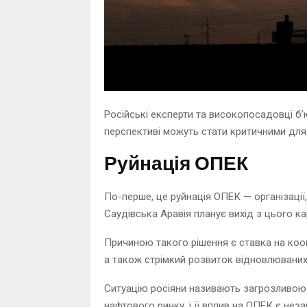
Російські експерти та високопосадовці бʼю
перспективі можуть стати критичними для 
Руйнація ОПЕК
По-перше, це руйнація ОПЕК — організації,
Саудівська Аравія планує вихід з цього ка
Причиною такого рішення є ставка на коо
а також стрімкий розвиток відновлюваних д
Ситуацію росіяни називають загрозливою д
нафтового ринку, і її вплив на ОПЕК є нез