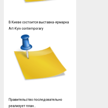
В Киеве состоится выставка-ярмарка
Art-Кyiv contemporary
Правительство последовательно
реализует план…