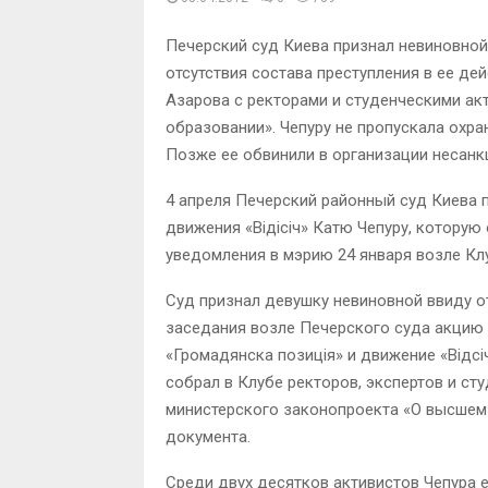
Печерский суд Киева признал невиновной 
отсутствия состава преступления в ее де
Азарова с ректорами и студенческими а
образовании». Чепуру не пропускала охран
Позже ее обвинили в организации несанк
4 апреля Печерский районный суд Киева 
движения «Відісіч» Катю Чепуру, которую
уведомления в мэрию 24 января возле Кл
Суд признал девушку невиновной ввиду от
заседания возле Печерского суда акцию 
«Громадянска позиція» и движение «Відсі
собрал в Клубе ректоров, экспертов и ст
министерского законопроекта «О высшем 
документа.
Среди двух десятков активистов Чепура 