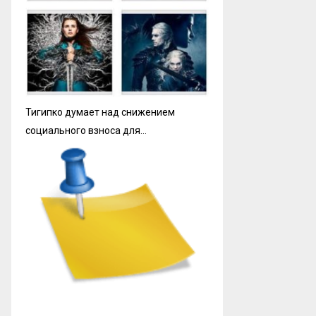
Тигипко думает над снижением
социального взноса для…