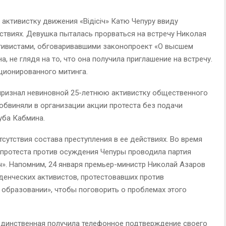
активистку движения «Відісіч» Катю Чепуру ввиду
йствиях. Девушка пыталась прорваться на встречу Николая
ктивистами, обговаривавшими законопроект «О высшем
а, не глядя на то, что она получила приглашение на встречу.
ционированного митинга.
признал невиновной 25-летнюю активистку общественного
 обвиняли в организации акции протеста без подачи
уба Кабмина.
сутствия состава преступления в ее действиях. Во время
протеста против осуждения Чепуры проводила партия
ч». Напомним, 24 января премьер-министр Николай Азаров
уденческих активистов, протестовавших против
образовании», чтобы поговорить о проблемах этого
единственная получила телефонное подтверждение своего