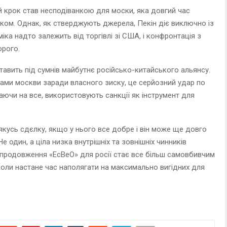
й крок став несподіванкою для моски, яка довгий час
ком. Однак, як стверджують джерела, Пекін діє виключно із
ка надто залежить від торгівлі зі США, і конфронтація з
орого.
тавить під сумнів майбутнє російсько-китайського альянсу.
ами москви заради власного зиску, це серйозний удар по
ючи на все, використовують санкції як інструмент для
 якусь сдєлку, якщо у нього все добре і він може ще довго
 один, а ціла низка внутрішніх та зовнішніх чинників
продовження «ЕсВеО» для росії стає все більш самовбивчим
коли настане час наполягати на максимально вигідних для