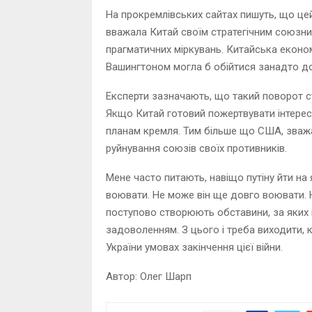
На прокремлівських сайтах пишуть, що це
вважала Китай своїм стратегічним союзни
прагматичних міркувань. Китайська економі
Вашингтоном могла б обійтися занадто д
Експерти зазначають, що такий поворот с
Якщо Китай готовий пожертвувати інтерес
планам кремля. Тим більше що США, зважа
руйнування союзів своїх противників.
Мене часто питають, навіщо путіну йти на
воювати. Не може він ще довго воювати. Не
поступово створюють обставини, за яких 
задоволенням. З цього і треба виходити, 
України умовах закінчення цієї війни.
Автор: Олег Шарп