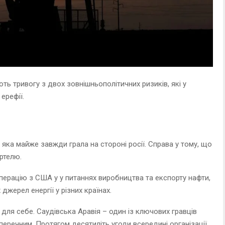
ть тривогу з двох зовнішньополітичних ризиків, які у
ерефії.
 яка майже завжди грала на стороні росії. Справа у тому, що
ртелю.
перацію з США у у питаннях виробництва та експорту нафти,
жерел енергії у різних країнах.
ля себе. Саудівська Аравія – один із ключових гравців
аперечним. Протягом десятиліть угоди всередині організації