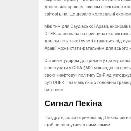
дозволяли країнам-членам ефективно кон
світові ціни. Це давало колосальні економ
Між тим для Саудівської Аравії, економік
ОПЕК, заснована на принципах колективно
доцільність такої участі ставиться під су
Аравії може стати фатальним для всього ка
Останнім ударом для росіян у цьому сенсі
інвестувати у США $600 мільярдів за през
свою «нафтову» політику Ер-Ріяд узгоджу
суті ОПЕК. І взагалі, якщо головний грав
питанням.
Сигнал Пекіна
По-друге, росія отримала від Пекіна сигн
щоб не зіткнутися з ними самим.