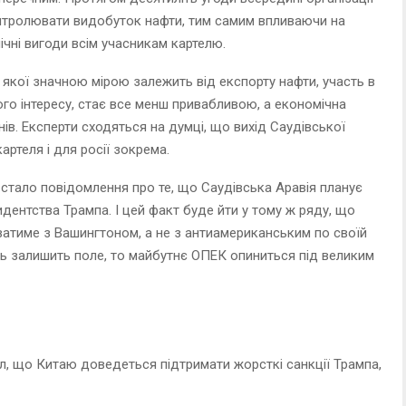
тролювати видобуток нафти, тим самим впливаючи на
ічні вигоди всім учасникам картелю.
а якої значною мірою залежить від експорту нафти, участь в
го інтересу, стає все менш привабливою, а економічна
мнів. Експерти сходяться на думці, що вихід Саудівської
ртеля і для росії зокрема.
 стало повідомлення про те, що Саудівська Аравія планує
идентства Трампа. І цей факт буде йти у тому ж ряду, що
ватиме з Вашингтоном, а не з антиамериканським по своїй
ець залишить поле, то майбутнє ОПЕК опиниться під великим
ал, що Китаю доведеться підтримати жорсткі санкції Трампа,