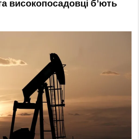
 та високопосадовці бʼють