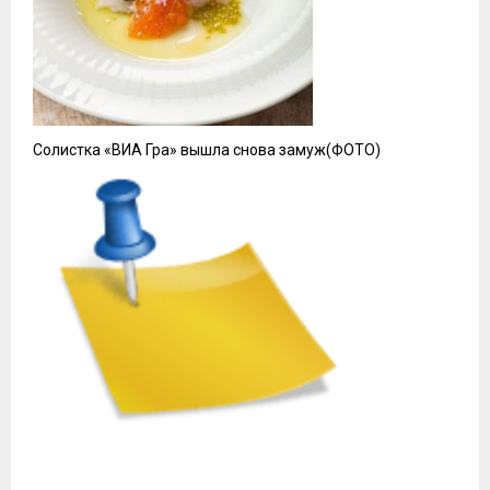
Солистка «ВИА Гра» вышла снова замуж(ФОТО)