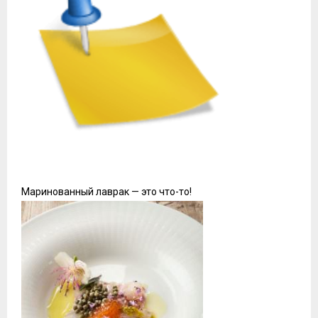
Маринованный лаврак — это что-то!