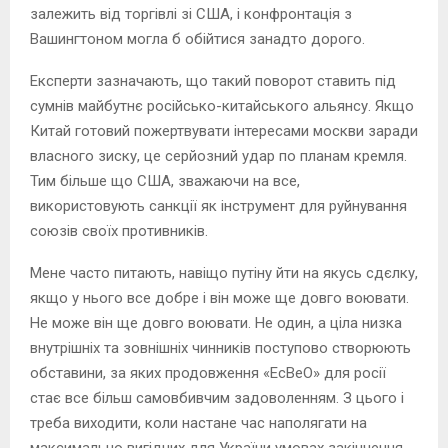
залежить від торгівлі зі США, і конфронтація з
Вашингтоном могла б обійтися занадто дорого.
Експерти зазначають, що такий поворот ставить під
сумнів майбутнє російсько-китайського альянсу. Якщо
Китай готовий пожертвувати інтересами москви заради
власного зиску, це серйозний удар по планам кремля.
Тим більше що США, зважаючи на все,
використовують санкції як інструмент для руйнування
союзів своїх противників.
Мене часто питають, навіщо путіну йти на якусь сдєлку,
якщо у нього все добре і він може ще довго воювати.
Не може він ще довго воювати. Не один, а ціла низка
внутрішніх та зовнішніх чинників поступово створюють
обставини, за яких продовження «ЕсВеО» для росії
стає все більш самовбивчим задоволенням. З цього і
треба виходити, коли настане час наполягати на
максимально вигідних для України умовах закінчення