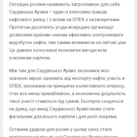
Ситуацію росіяни називають загрозливою для себе.
Саудівська Аравія – один із ключових гравців
нафтового ринку, і її вплив на ОПЕК є незаперечним.
Протягом десятиліть угоди всередині організації
дозволяли країнам-членам ефективно контролювати
видобуток нафти, тим самим впливаючи на світові ціни.
Це давало колосальні економічні вигоди всім
учасникам картелю.
Між тим для Саудівської Аравії, економіка якої
значною мірою залежить від експорту нафти, участь в
ОПЕК, заснована на принципах колективного інтересу,
стає все менш привабливою, а економічна доцільність
такої участі ставиться під сумнів. Експерти сходяться
на думці, що вихід Саудівської Аравії може стати
фатальним для всього картеля і для росії зокрема.
Останнім ударом для росіян у цьому сенсі стало
повідомлення про те, що Саудівська Аравія планує