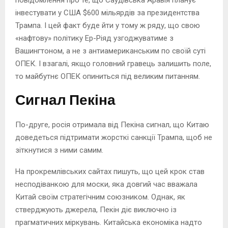
інвестувати у США $600 мільярдів за президентства
Трампа. І цей факт буде йти у тому ж ряду, що свою
«нафтову» політику Ер-Ріяд узгоджуватиме з
Вашингтоном, а не з антиамериканським по своїй суті
ОПЕК. І взагалі, якщо головний гравець залишить поле,
то майбутнє ОПЕК опиниться під великим питанням.
Сигнал Пекіна
По-друге, росія отримала від Пекіна сигнал, що Китаю
доведеться підтримати жорсткі санкції Трампа, щоб не
зіткнутися з ними самим.
На прокремлівських сайтах пишуть, що цей крок став
несподіванкою для моски, яка довгий час вважала
Китай своїм стратегічним союзником. Однак, як
стверджують джерела, Пекін діє виключно із
прагматичних міркувань. Китайська економіка надто